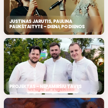
JUSTINAS JARUTIS, PAULINA
PAUKŠTAITYTĖ – DIENĄ PO DIENOS
PROJEKTAS – NEPAMIRŠIU TAVĘS