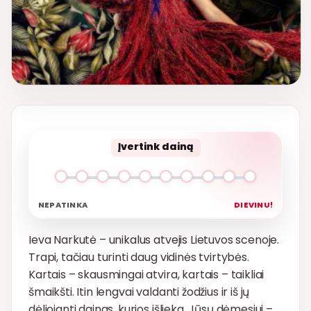
Įvertink dainą
NEPATINKA
DIEVINU!
Ieva Narkutė – unikalus atvejis Lietuvos scenoje.
Trapi, tačiau turinti daug vidinės tvirtybės.
Kartais – skausmingai atvira, kartais – taikliai
šmaikšti. Itin lengvai valdanti žodžius ir iš jų
dėliojanti dainas, kurios išlieka. Jūsų dėmesiui –