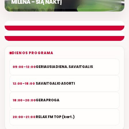
MILENA – ŠIĄ NAKTĮ
LIETUVIŠKOS MUZIKOS NAMAI
ETERYJE
NAUJAS DUETAS RELAX FM ETERYJE
DIENOS PROGRAMA
GERIAUSIA DIENA. SAVAITGALIS
09:00–12:00
SAVAITGALIO ASORTI
12:00–18:00
GERA PROGA
18:00–20:00
RELAX FM TOP (kart.)
20:00–21:00