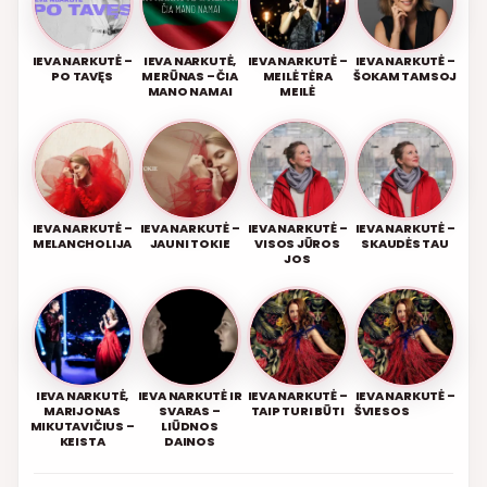
IEVA NARKUTĖ –
IEVA NARKUTĖ,
IEVA NARKUTĖ –
IEVA NARKUTĖ –
PO TAVĘS
MERŪNAS – ČIA
MEILĖ TĖRA
ŠOKAM TAMSOJ
MANO NAMAI
MEILĖ
IEVA NARKUTĖ –
IEVA NARKUTĖ –
IEVA NARKUTĖ –
IEVA NARKUTĖ –
MELANCHOLIJA
JAUNI TOKIE
VISOS JŪROS
SKAUDĖS TAU
JOS
IEVA NARKUTĖ,
IEVA NARKUTĖ IR
IEVA NARKUTĖ –
IEVA NARKUTĖ –
MARIJONAS
SVARAS –
TAIP TURI BŪTI
ŠVIESOS
MIKUTAVIČIUS –
LIŪDNOS
KEISTA
DAINOS