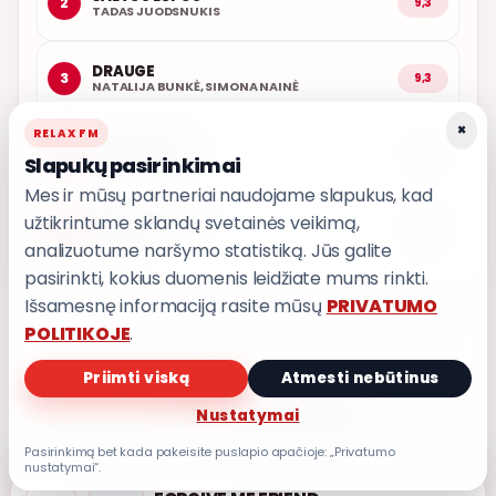
2
9,3
TADAS JUODSNUKIS
DRAUGE
3
9,3
NATALIJA BUNKĖ, SIMONA NAINĖ
×
RELAX FM
ARČIAU TAVĘS
4
9,1
Slapukų pasirinkimai
POPKULTŪRA
Mes ir mūsų partneriai naudojame slapukus, kad
užtikrintume sklandų svetainės veikimą,
AŠ ATVAŽIUOJU
5
9,0
KARALIAI
analizuotume naršymo statistiką. Jūs galite
pasirinkti, kokius duomenis leidžiate mums rinkti.
Išsamesnę informaciją rasite mūsų
PRIVATUMO
POLITIKOJE
.
Priimti viską
Atmesti nebūtinus
PRIVATUMO POLITIKA
Nustatymai
Privatumo nustatymai
Pasirinkimą bet kada pakeisite puslapio apačioje: „Privatumo
nustatymai“.