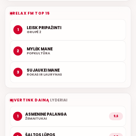
RELAX FM TOP 15
LEISK PRIPAŽINTI
1
GRUPĖ 2
MYLĖK MANE
2
POPKULTŪRA
SUJAUKEI MANE
3
ROKAS IR LAURYNAS
ĮVERTINK DAINĄ
LYDERIAI
ASMENINĖ PALANGA
1
9,6
ŽEMAITUKAI
ŠALTOS LŪPOS