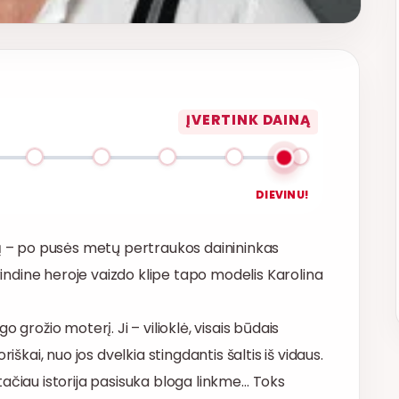
ĮVERTINK DAINĄ
DIEVINU!
– po pusės metų pertraukos dainininkas
grindine heroje vaizdo klipe tapo modelis Karolina
 grožio moterį. Ji – vilioklė, visais būdais
iškai, nuo jos dvelkia stingdantis šaltis iš vidaus.
ačiau istorija pasisuka bloga linkme… Toks