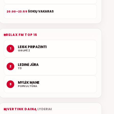
ŠOKIŲ VAKARAS
20:00–23:59
RELAX FM TOP 15
LEISK PRIPAŽINTI
1
GRUPĖ 2
LEDINĖ JŪRA
2
T3
MYLĖK MANE
3
POPKULTŪRA
ĮVERTINK DAINĄ
LYDERIAI