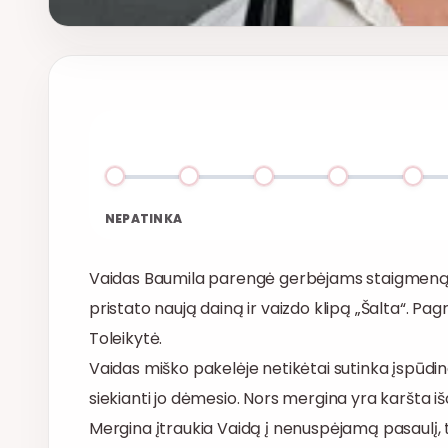
NEPATINKA
Vaidas Baumila parengė gerbėjams staigmeną 
pristato naują dainą ir vaizdo klipą „Šalta“. Pa
Toleikytė.
Vaidas miško pakelėje netikėtai sutinka įspūdingo
siekianti jo dėmesio. Nors mergina yra karšta išor
Mergina įtraukia Vaidą į nenuspėjamą pasaulį, t