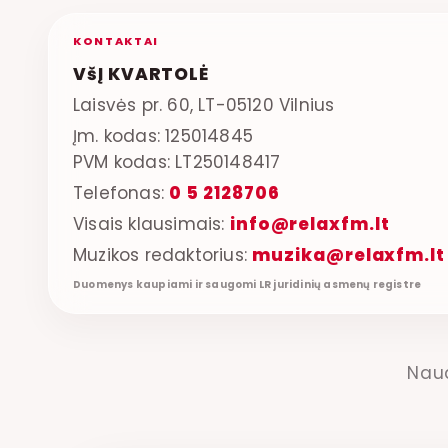
KONTAKTAI
VšĮ KVARTOLĖ
Laisvės pr. 60, LT-05120 Vilnius
Įm. kodas: 125014845
PVM kodas: LT250148417
Telefonas:
0 5 2128706
Visais klausimais:
info@relaxfm.lt
Muzikos redaktorius:
muzika@relaxfm.lt
Duomenys kaupiami ir saugomi LR juridinių asmenų registre
Nau