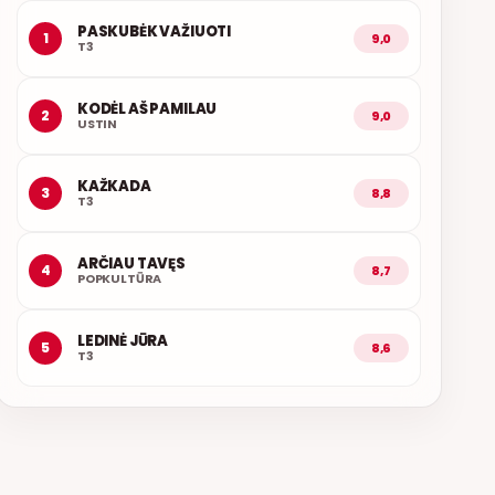
PASKUBĖK VAŽIUOTI
1
9,0
T3
KODĖL AŠ PAMILAU
2
9,0
USTIN
KAŽKADA
3
8,8
T3
ARČIAU TAVĘS
4
8,7
POPKULTŪRA
LEDINĖ JŪRA
5
8,6
T3