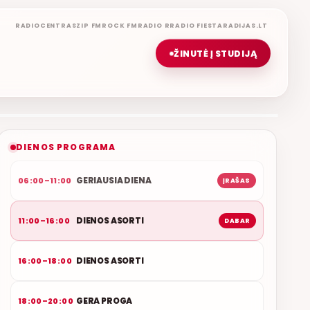
RADIOCENTRAS
ZIP FM
ROCK FM
RADIO R
RADIO FIESTA
RADIJAS.LT
ŽINUTĖ Į STUDIJĄ
DIENOS ASORTI
REMIGIJUS LUKOČIUS
ETERYJE
NAUJAS DUETAS RELAX FM ETERYJE
DIENOS PROGRAMA
GERIAUSIA DIENA
06:00–11:00
ĮRAŠAS
DIENOS ASORTI
11:00–16:00
DABAR
DIENOS ASORTI
16:00–18:00
GERA PROGA
18:00–20:00