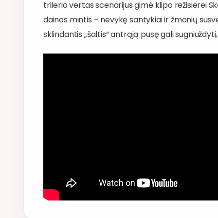
trilerio vertas scenarijus gimė klipo režisierei 
dainos mintis – nevykę santykiai ir žmonių sus
sklindantis „šaltis“ antrąją pusę gali sugniuždyti,