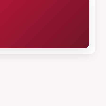
JOVANI, NORA BLU – VAKARAS ILGAS
PROJEKTAS – NEPAMIRŠIU TAVĘS
AURIQA – PO VASAROS DANGUM