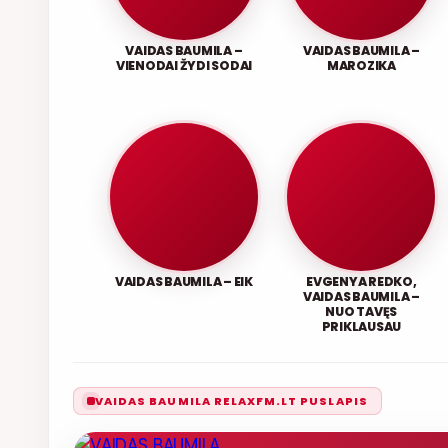
VAIDAS BAUMILA –
VAIDAS BAUMILA –
VIENODAI ŽYDI SODAI
MAROZIKA
VAIDAS BAUMILA – EIK
EVGENYA REDKO,
VAIDAS BAUMILA –
NUO TAVĘS
PRIKLAUSAU
VAIDAS BAUMILA RELAXFM.LT PUSLAPIS