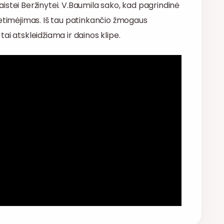
Skaistei Beržinytei. V.Baumila sako, kad pagrindinė
vetimėjimas. Iš tau patinkančio žmogaus
 tai atskleidžiama ir dainos klipe.