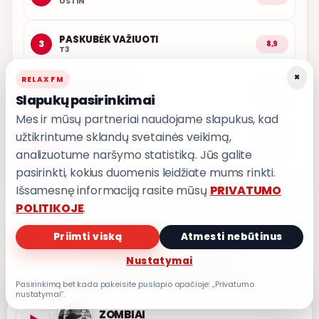
USTIN
PASKUBĖK VAŽIUOTI
3
8,9
T3
×
RELAX FM
ARČIAU TAVĘS
4
8,9
Slapukų pasirinkimai
POPKULTŪRA
Mes ir mūsų partneriai naudojame slapukus, kad
užtikrintume sklandų svetainės veikimą,
AŠ ATVAŽIUOJU
5
8,8
KARALIAI
analizuotume naršymo statistiką. Jūs galite
pasirinkti, kokius duomenis leidžiate mums rinkti.
Išsamesnę informaciją rasite mūsų
PRIVATUMO
POLITIKOJE
.
Priimti viską
Atmesti nebūtinus
PRIVATUMO POLITIKA
Nustatymai
Privatumo nustatymai
Pasirinkimą bet kada pakeisite puslapio apačioje: „Privatumo
nustatymai“.
ZOMBIAI