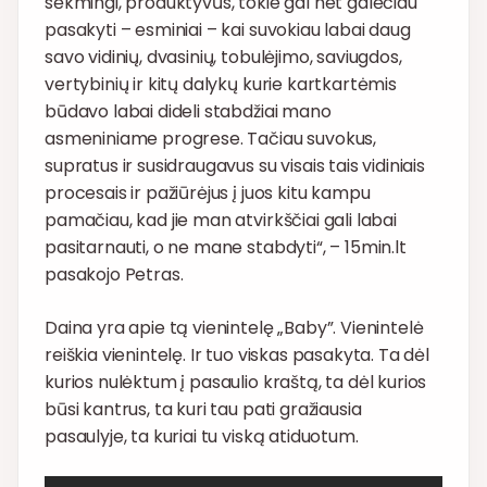
sėkmingi, produktyvūs, tokie gal net galėčiau
pasakyti – esminiai – kai suvokiau labai daug
savo vidinių, dvasinių, tobulėjimo, saviugdos,
vertybinių ir kitų dalykų kurie kartkartėmis
būdavo labai dideli stabdžiai mano
asmeniniame progrese. Tačiau suvokus,
supratus ir susidraugavus su visais tais vidiniais
procesais ir pažiūrėjus į juos kitu kampu
pamačiau, kad jie man atvirkščiai gali labai
pasitarnauti, o ne mane stabdyti“, – 15min.lt
pasakojo Petras.
Daina yra apie tą vienintelę „Baby”. Vienintelė
reiškia vienintelę. Ir tuo viskas pasakyta. Ta dėl
kurios nulėktum į pasaulio kraštą, ta dėl kurios
būsi kantrus, ta kuri tau pati gražiausia
pasaulyje, ta kuriai tu viską atiduotum.