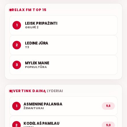
RELAX FM TOP 15
LEISK PRIPAŽINTI
1
GRUPĖ 2
LEDINĖ JŪRA
2
T3
MYLĖK MANE
3
POPKULTŪRA
ĮVERTINK DAINĄ
LYDERIAI
ASMENINĖ PALANGA
1
9,6
ŽEMAITUKAI
KODĖL AŠ PAMILAU
2
9,0