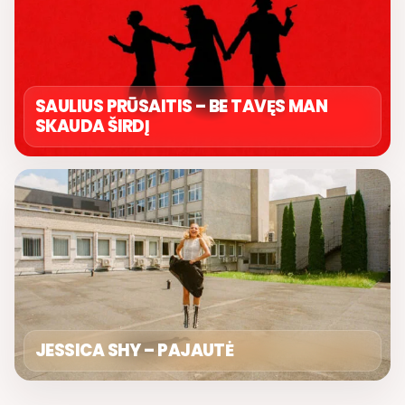
SAULIUS PRŪSAITIS – BE TAVĘS MAN
SKAUDA ŠIRDĮ
JESSICA SHY – PAJAUTĖ
GERIAUSIA DIENA. SAVAITGALIS
ROLANDAS JANAUDIS