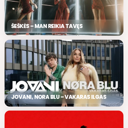
ŠEŠKĖS – MAN REIKIA TAVĘS
JOVANI, NORA BLU – VAKARAS ILGAS