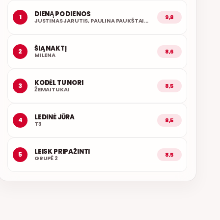
DIENĄ PO DIENOS
1
9,8
JUSTINAS JARUTIS, PAULINA PAUKŠTAITYTĖ
ŠIĄ NAKTĮ
2
8,6
MILENA
KODĖL TU NORI
3
8,5
ŽEMAITUKAI
LEDINĖ JŪRA
4
8,5
T3
LEISK PRIPAŽINTI
5
8,5
GRUPĖ 2