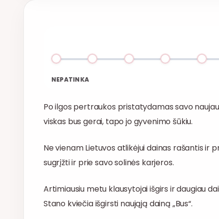
NEPATINKA
Po ilgos pertraukos pristatydamas savo naujausią
viskas bus gerai, tapo jo gyvenimo šūkiu.
Ne vienam Lietuvos atlikėjui dainas rašantis ir 
sugrįžti ir prie savo solinės karjeros.
Artimiausiu metu klausytojai išgirs ir daugiau dai
Stano kviečia išgirsti naująją dainą „Bus“.