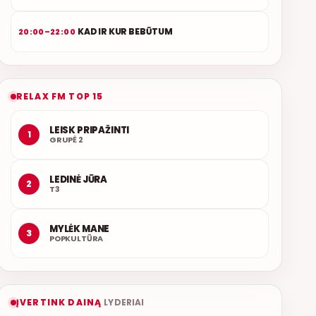
KAD IR KUR BEBŪTUM
20:00–22:00
RELAX FM TOP 15
LEISK PRIPAŽINTI
1
GRUPĖ 2
LEDINĖ JŪRA
2
T3
MYLĖK MANE
3
POPKULTŪRA
ĮVERTINK DAINĄ
LYDERIAI