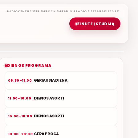
RADIOCENTRAS
ZIP FM
ROCK FM
RADIO R
RADIO FIESTA
RADIJAS.LT
ŽINUTĖ Į STUDIJĄ
LIETUVIŠKOS MUZIKOS NAMAI
ETERYJE
NAUJAS DUETAS RELAX FM ETERYJE
DIENOS PROGRAMA
GERIAUSIA DIENA
06:30–11:00
DIENOS ASORTI
11:00–16:00
DIENOS ASORTI
16:00–18:00
GERA PROGA
18:00–20:00