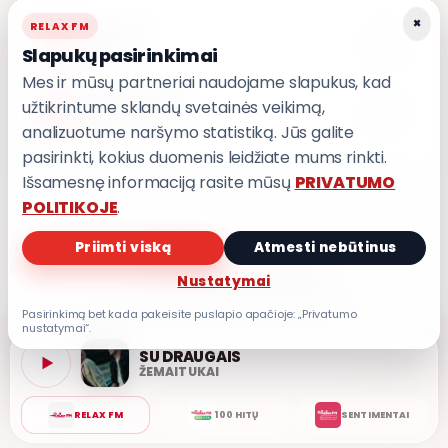
×
RELAX FM
KAŽKADA
4
8,8
Slapukų pasirinkimai
T3
Mes ir mūsų partneriai naudojame slapukus, kad
užtikrintume sklandų svetainės veikimą,
IŠ MANO ŠIRDIES
5
8,7
GRUPĖ 2
analizuotume naršymo statistiką. Jūs galite
pasirinkti, kokius duomenis leidžiate mums rinkti.
Išsamesnę informaciją rasite mūsų
PRIVATUMO
POLITIKOJE
.
Priimti viską
Atmesti nebūtinus
PRIVATUMO POLITIKA
Nustatymai
Privatumo nustatymai
Pasirinkimą bet kada pakeisite puslapio apačioje: „Privatumo
nustatymai“.
SU DRAUGAIS
ŽEMAITUKAI