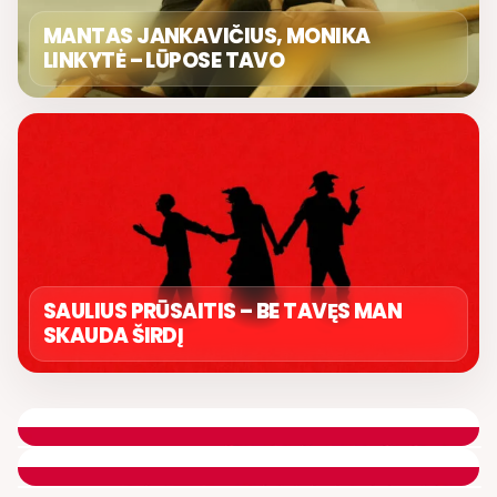
MANTAS JANKAVIČIUS, MONIKA
LINKYTĖ – LŪPOSE TAVO
SAULIUS PRŪSAITIS – BE TAVĘS MAN
SKAUDA ŠIRDĮ
LIETUVIŠKOS MUZIKOS NAMAI
ETERYJE