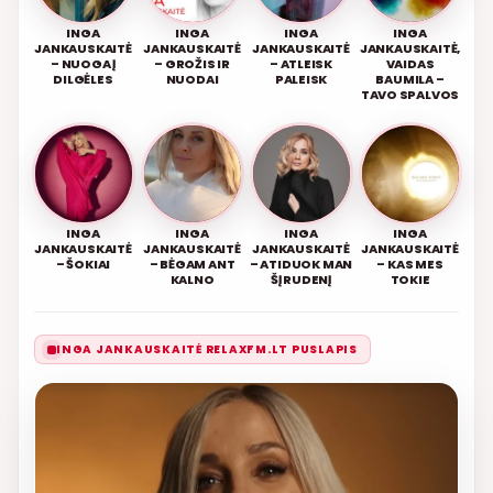
INGA
INGA
INGA
INGA
JANKAUSKAITĖ
JANKAUSKAITĖ
JANKAUSKAITĖ
JANKAUSKAITĖ,
– NUOGA Į
– GROŽIS IR
– ATLEISK
VAIDAS
DILGĖLES
NUODAI
PALEISK
BAUMILA –
TAVO SPALVOS
INGA
INGA
INGA
INGA
JANKAUSKAITĖ
JANKAUSKAITĖ
JANKAUSKAITĖ
JANKAUSKAITĖ
– ŠOKIAI
– BĖGAM ANT
– ATIDUOK MAN
– KAS MES
KALNO
ŠĮ RUDENĮ
TOKIE
INGA JANKAUSKAITĖ RELAXFM.LT PUSLAPIS