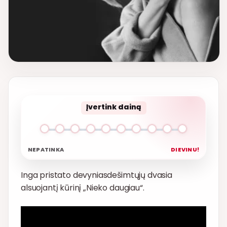
Įvertink dainą
NEPATINKA
DIEVINU!
Inga pristato devyniasdešimtųjų dvasia
alsuojantį kūrinį „Nieko daugiau“.