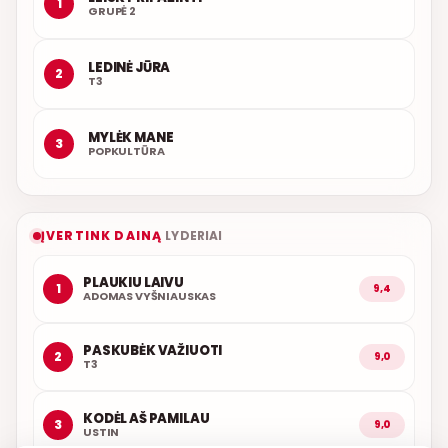
1
GRUPĖ 2
LEDINĖ JŪRA
2
T3
MYLĖK MANE
3
POPKULTŪRA
ĮVERTINK DAINĄ
LYDERIAI
PLAUKIU LAIVU
1
9,4
ADOMAS VYŠNIAUSKAS
PASKUBĖK VAŽIUOTI
2
9,0
T3
KODĖL AŠ PAMILAU
3
9,0
USTIN