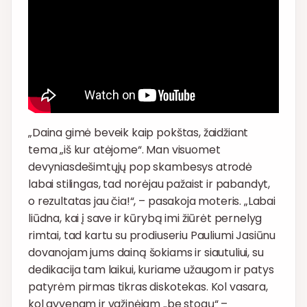
„Daina gimė beveik kaip pokštas, žaidžiant
tema „iš kur atėjome“. Man visuomet
devyniasdešimtųjų pop skambesys atrodė
labai stilingas, tad norėjau pažaist ir pabandyt,
o rezultatas jau čia!“, – pasakoja moteris. „Labai
liūdna, kai į save ir kūrybą imi žiūrėt pernelyg
rimtai, tad kartu su prodiuseriu Pauliumi Jasiūnu
dovanojam jums dainą šokiams ir siautuliui, su
dedikacija tam laikui, kuriame užaugom ir patys
patyrėm pirmas tikras diskotekas. Kol vasara,
kol gyvenam ir važinėjam „be stogų“ –