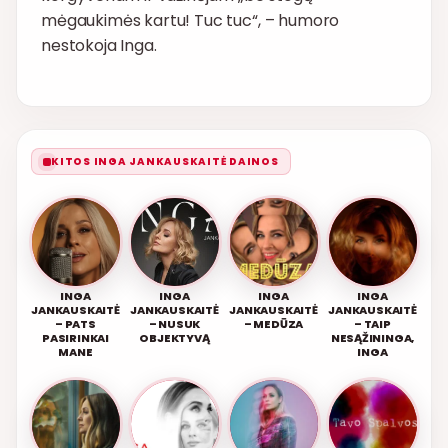
mėgaukimės kartu! Tuc tuc“, – humoro
nestokoja Inga.
KITOS INGA JANKAUSKAITĖ DAINOS
INGA
INGA
INGA
INGA
JANKAUSKAITĖ
JANKAUSKAITĖ
JANKAUSKAITĖ
JANKAUSKAITĖ
– PATS
– NUSUK
– MEDŪZA
– TAIP
PASIRINKAI
OBJEKTYVĄ
NESĄŽININGA,
MANE
INGA