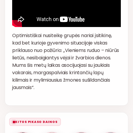
Optimistiškai nusiteikę grupės nariai įsitikinę,
kad bet kurioje gyvenimo situacijoje viskas
priklauso nuo požiūrio: „Vieniems ruduo – niūrūs
lietūs, nesibaigiantys vėjai ir žvarbios dienos.
Mums šis metų laikas asocijuojasi su jaukiais
vakarais, margaspalviais krintančių lapų
kilimais ir mylimiausius žmones sušildančiais
jausmais“.
KITOS PIKASO DAINOS