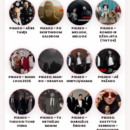
PIKASO – AŠ BE
PIKASO – PO
PIKASO –
PIKASO –
TAVĘS
SKIRTINGOM
MELUOK,
ROMEO IR
KALDROM
MELUOK
DŽIULJETA
(TIKTOK)
PIKASO – MANO
PIKASO, MAN-
PIKASO –
PIKASO – AŠ
LOVA 2025
GO – KRANTAS
NEBYLIŲ NAMAI
PAŽADU
PIKASO –
PIKASO – TU
PIKASO –
PIKASO,
TIKIUOSI TU NE
NETIKĖJAI
GABALĖLIS
KASTYTIS
VIENA
MANIM
ŠIRDIES
KERBEDIS –
PADOVANOK,