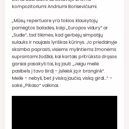
kompozitoriumi Andriumi Borisevičiumi.
„Mūsų repertuare yra tokios klausytojų
pamėgtos baladės, kaip „Europos vidury“ ar
„Sudie“, tad tikimės, kad gerbėjų simpatijų
sulauks ir naujasis lyriškas kūrinys. Jo priedainyje
skamba paprasti, visiems mylintiems žmonėms
suprantami žodžiai, kai kartais pritrūksta drąsos
garsiai pasakyti tai, ką jauti: „Jeigu meilė
pasibels į tavo širdį – įsileisk ją ir brangink“.
Meilė – nebyli, bet ji viską jaučia, viską girdi…“ –
sakė „Pikaso“ vaikinai.