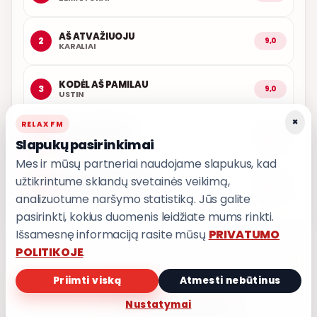
AŠ ATVAŽIUOJU
2
9,0
KARALIAI
KODĖL AŠ PAMILAU
3
9,0
USTIN
×
RELAX FM
LŪŽTA SPARNAI
4
9,0
Slapukų pasirinkimai
INARA
Mes ir mūsų partneriai naudojame slapukus, kad
užtikrintume sklandų svetainės veikimą,
PASKUBĖK VAŽIUOTI
5
9,0
T3
analizuotume naršymo statistiką. Jūs galite
pasirinkti, kokius duomenis leidžiate mums rinkti.
Išsamesnę informaciją rasite mūsų
PRIVATUMO
POLITIKOJE
.
Priimti viską
Atmesti nebūtinus
PRIVATUMO POLITIKA
Nustatymai
Privatumo nustatymai