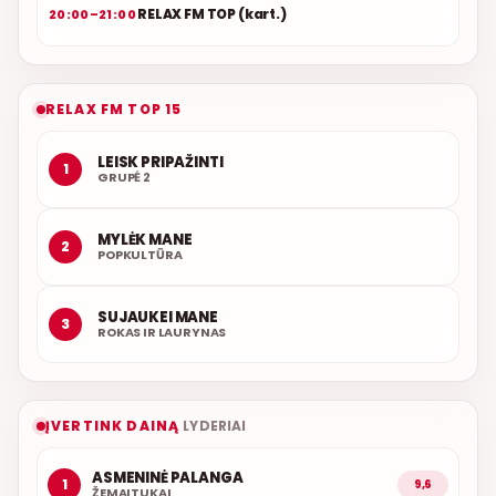
RELAX FM TOP (kart.)
20:00–21:00
RELAX FM TOP 15
LEISK PRIPAŽINTI
1
GRUPĖ 2
MYLĖK MANE
2
POPKULTŪRA
SUJAUKEI MANE
3
ROKAS IR LAURYNAS
ĮVERTINK DAINĄ
LYDERIAI
ASMENINĖ PALANGA
1
9,6
ŽEMAITUKAI