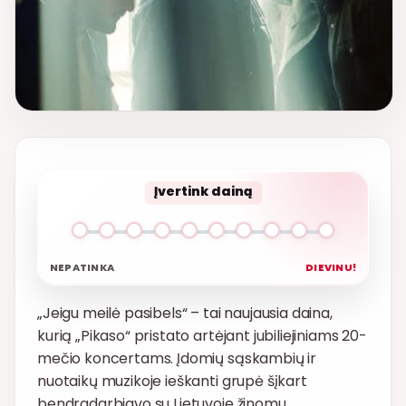
Įvertink dainą
NEPATINKA
DIEVINU!
„Jeigu meilė pasibels“ – tai naujausia daina,
kurią „Pikaso“ pristato artėjant jubiliejiniams 20-
mečio koncertams. Įdomių sąskambių ir
nuotaikų muzikoje ieškanti grupė šįkart
bendradarbiavo su Lietuvoje žinomu