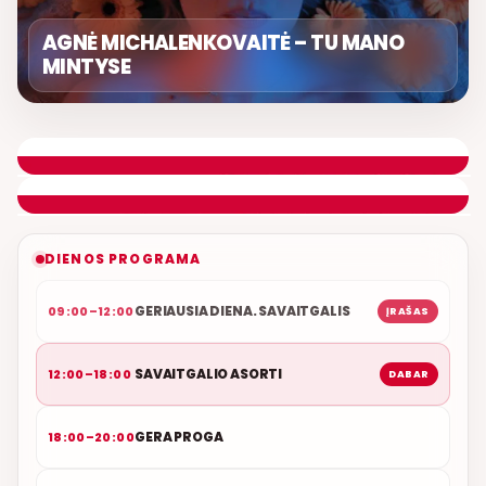
AGNĖ MICHALENKOVAITĖ – TU MANO
MINTYSE
SAVAITGALIO ASORTI
DONATAS GAILIUŠIS
ETERYJE
NAUJAS DUETAS RELAX FM ETERYJE
DIENOS PROGRAMA
GERIAUSIA DIENA. SAVAITGALIS
09:00–12:00
ĮRAŠAS
SAVAITGALIO ASORTI
12:00–18:00
DABAR
GERA PROGA
18:00–20:00