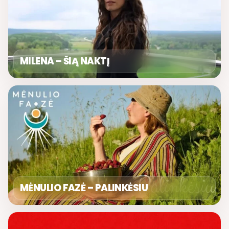
MILENA – ŠIĄ NAKTĮ
MĖNULIO FAZĖ – PALINKĖSIU