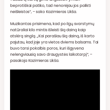
beprotiškai patiko, tad nenorėjau jos palikti
neišleistos“, – sako Kazimieras Likša.
Muzikantas prisimena, kad po ilgų svarstymų
natūraliai kilo mintis išleisti šią dainą kaip
atskirą singlą. „Kai parašiau šią dainą, iš karto
pajutau, kad joje yra vietos dviems balsams. Tai
buvo tarsi pokalbis poros, kuri išgyvena
nelengviausią savo draugystės laikotarpį“, –
pasakoja Kazimieras Likša.