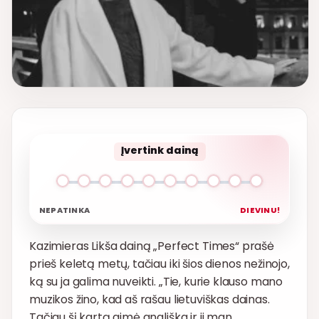
Įvertink dainą
NEPATINKA
DIEVINU!
Kazimieras Likša dainą „Perfect Times“ prašė
prieš keletą metų, tačiau iki šios dienos nežinojo,
ką su ja galima nuveikti. „Tie, kurie klauso mano
muzikos žino, kad aš rašau lietuviškas dainas.
Tačiau šį kartą gimė angliška ir ji man