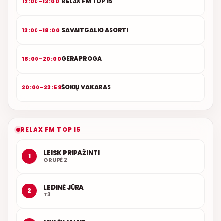
RELAX FM TOP 15
12:00–13:00
SAVAITGALIO ASORTI
13:00–18:00
GERA PROGA
18:00–20:00
ŠOKIŲ VAKARAS
20:00–23:59
RELAX FM TOP 15
LEISK PRIPAŽINTI
1
GRUPĖ 2
LEDINĖ JŪRA
2
T3