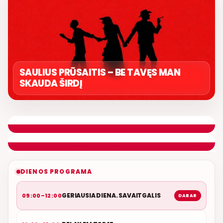
SAULIUS PRŪSAITIS – BE TAVĘS MAN
SKAUDA ŠIRDĮ
GERIAUSIA DIENA. SAVAITGALIS
ROLANDAS JANAUDIS
ETERYJE
NAUJAS DUETAS RELAX FM ETERYJE
DIENOS PROGRAMA
GERIAUSIA DIENA. SAVAITGALIS
09:00–12:00
DABAR