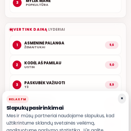
MYLĖK MANE
3
POPKULTŪRA
ĮVERTINK DAINĄ
LYDERIAI
ASMENINĖ PALANGA
1
9,6
ŽEMAITUKAI
KODĖL AŠ PAMILAU
2
9,0
USTIN
PASKUBĖK VAŽIUOTI
3
8,9
T3
×
RELAX FM
ARČIAU TAVĘS
4
8,9
Slapukų pasirinkimai
POPKULTŪRA
Mes ir mūsų partneriai naudojame slapukus, kad
užtikrintume sklandų svetainės veikimą,
AŠ ATVAŽIUOJU
5
8,8
KARALIAI
analizuotume naršymo statistiką. Jūs galite