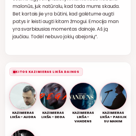
malonūs, juk natūralu, kad tada mums skauda.
Bet kartais jie yra būtini, kad galėtume augti
patys ir leisti augti kitam žmogui. Emocija man
yra svarbiausias momentas dainoje. Aš ją
jaučiau. Todėl nebuvo jokių abejonių“.
KITOS KAZIMIERAS LIKŠA DAINOS
KAZIMIERAS
KAZIMIERAS
KAZIMIERAS
KAZIMIERAS
LIKŠA – AUDRA
LIKŠA – DEGA
LIKŠA –
LIKŠA – PASILIK
VANDENS
SU MANIM