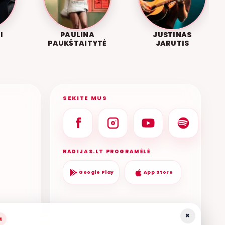
I
PAULINA
JUSTINAS
PAUKŠTAITYTĖ
JARUTIS
SEKITE MUS
RADIJAS.LT PROGRAMĖLĖ
Google Play
App Store
×
M