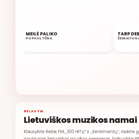
AUKSINĖ
MEILĖ PALIKO
TARP DE
21:31
21:28
POPKULTŪRA
ŽEMAITUK
RELAX FM
Lietuviškos muzikos namai
Klausykite Relax FM, „100 HITŲ“ ir „Sentimentų“, raskite g
naujausias lietuviškos muzikos premjeras, balsuokite R