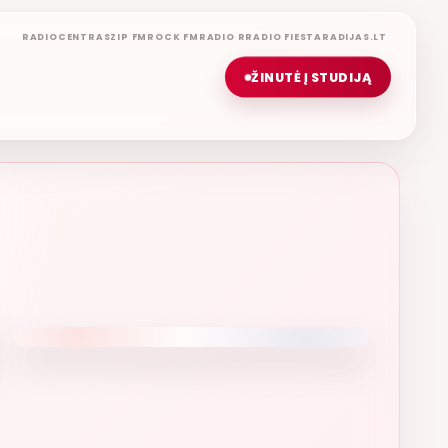
RADIOCENTRAS
ZIP FM
ROCK FM
RADIO R
RADIO FIESTA
RADIJAS.LT
ŽINUTĖ Į STUDIJĄ
DAS JANAUDIS
D IR KUR BEBŪTUM
ETERYJE