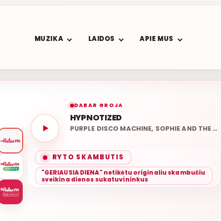
MUZIKA
LAIDOS
APIE MUS
DABAR GROJA
HYPNOTIZED
PURPLE DISCO MACHINE, SOPHIE AND THE GIANTS
ROLAN
KA
RYTO SKAMBUTIS
"GERIAUSIA DIENA" netikėtu originaliu skambučiu
sveikina dienos sukatuvininkus