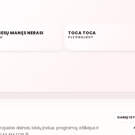
BESŲ MANĘS NERASI
TOCA TOCA
21:25
AI
FLY PROJECT
DAINŲ IS
rojusias dainas, laidų įrašus, programą, atlikėjus ir
ELAX FM TOP 15.