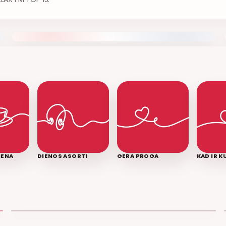
IENA
DIENOS ASORTI
GERA PROGA
KAD IR 
LEDINĖ JŪRA
T3