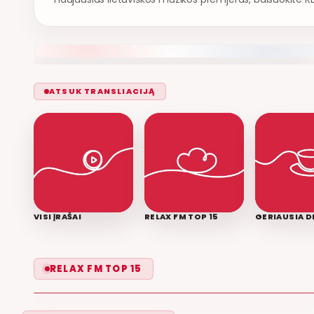
ATSUK TRANSLIACIJĄ
VISI ĮRAŠAI
RELAX FM TOP 15
GERIAUSIA D
LEISK PRIPAŽINTI
RELAX FM TOP 15
GRUPĖ 2