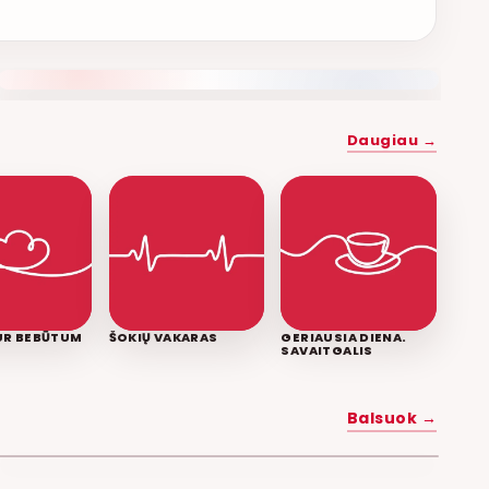
NAUJAS DUETAS RELAX FM ETERYJE
Daugiau →
KUR BEBŪTUM
ŠOKIŲ VAKARAS
GERIAUSIA DIENA.
SAVAITGALIS
MYLĖK MANE
Balsuok →
POPKULTŪRA