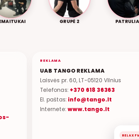
EMAITUKAI
GRUPĖ 2
PATRULIA
REKLAMA
UAB TANGO REKLAMA
Laisvės pr. 60, LT-05120 Vilnius
Telefonas:
+370 618 36363
El. paštas:
info@tango.lt
Internete:
www.tango.lt
os-
RELAX F