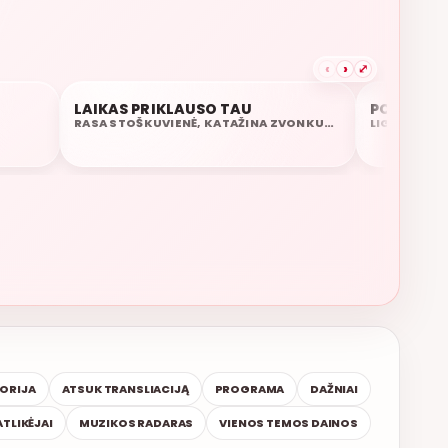
‹
›
⤢
LAIKAS PRIKLAUSO TAU
POPIERINĖ
21:22
21:18
RASA STOŠKUVIENĖ, KATAŽINA ZVONKUVIENĖ
LIGITAS KE
TORIJA
ATSUK TRANSLIACIJĄ
PROGRAMA
DAŽNIAI
ATLIKĖJAI
MUZIKOS RADARAS
VIENOS TEMOS DAINOS