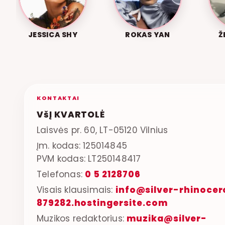
JESSICA SHY
ROKAS YAN
Ž
KONTAKTAI
VšĮ KVARTOLĖ
Laisvės pr. 60, LT-05120 Vilnius
Įm. kodas: 125014845
PVM kodas: LT250148417
Telefonas:
0 5 2128706
Visais klausimais:
info@silver-rhinocer
879282.hostingersite.com
Muzikos redaktorius:
muzika@silver-