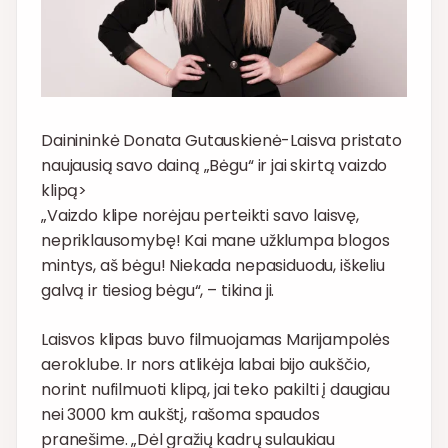
Dainininkė Donata Gutauskienė-Laisva pristato
naujausią savo dainą „Bėgu“ ir jai skirtą vaizdo
klipą>
„Vaizdo klipe norėjau perteikti savo laisvę,
nepriklausomybę! Kai mane užklumpa blogos
mintys, aš bėgu! Niekada nepasiduodu, iškeliu
galvą ir tiesiog bėgu“, – tikina ji.
Laisvos klipas buvo filmuojamas Marijampolės
aeroklube. Ir nors atlikėja labai bijo aukščio,
norint nufilmuoti klipą, jai teko pakilti į daugiau
nei 3000 km aukštį, rašoma spaudos
pranešime. „Dėl gražių kadrų sulaukiau