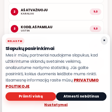
AŠ ATVAŽIUOJU
2
9,0
KARALIAI
KODĖL AŠ PAMILAU
3
9,0
USTIN
×
RELAX FM
LŪŽTA SPARNAI
4
9,0
Slapukų pasirinkimai
INARA
Mes ir mūsų partneriai naudojame slapukus, kad
užtikrintume sklandų svetainės veikimą,
PASKUBĖK VAŽIUOTI
5
9,0
T3
analizuotume naršymo statistiką. Jūs galite
pasirinkti, kokius duomenis leidžiate mums rinkti.
Išsamesnę informaciją rasite mūsų
PRIVATUMO
POLITIKOJE
.
Priimti viską
Atmesti nebūtinus
PRIVATUMO POLITIKA
Nustatymai
Privatumo nustatymai