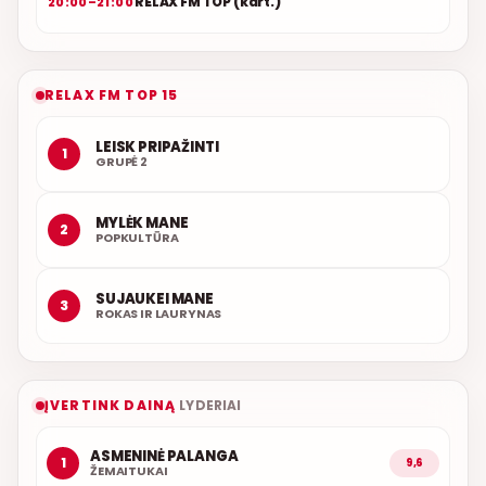
RELAX FM TOP (kart.)
20:00–21:00
RELAX FM TOP 15
LEISK PRIPAŽINTI
1
GRUPĖ 2
MYLĖK MANE
2
POPKULTŪRA
SUJAUKEI MANE
3
ROKAS IR LAURYNAS
ĮVERTINK DAINĄ
LYDERIAI
ASMENINĖ PALANGA
1
9,6
ŽEMAITUKAI