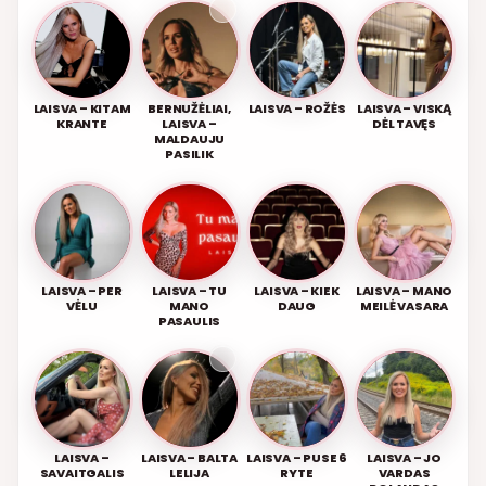
LAISVA – KITAM
BERNUŽĖLIAI,
LAISVA – ROŽĖS
LAISVA – VISKĄ
KRANTE
LAISVA –
DĖL TAVĘS
MALDAUJU
PASILIK
LAISVA – PER
LAISVA – TU
LAISVA – KIEK
LAISVA – MANO
VĖLU
MANO
DAUG
MEILĖ VASARA
PASAULIS
LAISVA –
LAISVA – BALTA
LAISVA – PUSE 6
LAISVA – JO
SAVAITGALIS
LELIJA
RYTE
VARDAS