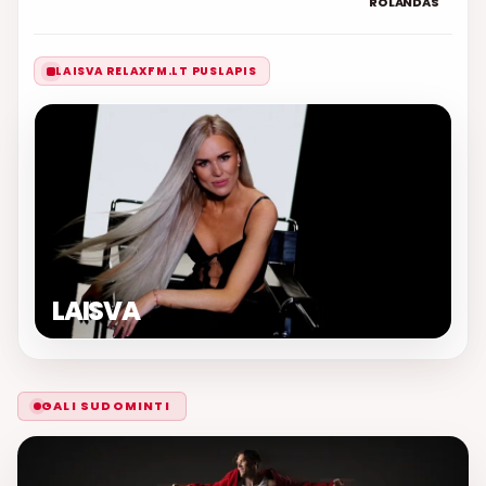
ROLANDAS
LAISVA RELAXFM.LT PUSLAPIS
LAISVA
GALI SUDOMINTI