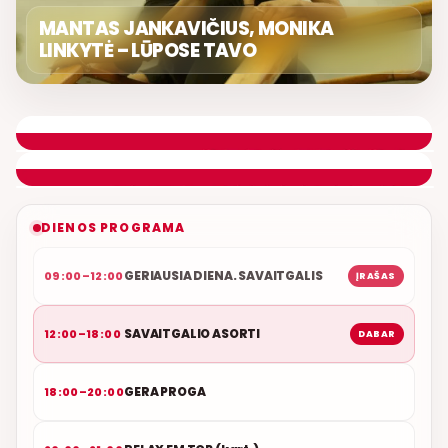
MANTAS JANKAVIČIUS, MONIKA
LINKYTĖ – LŪPOSE TAVO
SAVAITGALIO ASORTI
DONATAS GAILIUŠIS
ETERYJE
NAUJAS DUETAS RELAX FM ETERYJE
DIENOS PROGRAMA
GERIAUSIA DIENA. SAVAITGALIS
09:00–12:00
ĮRAŠAS
SAVAITGALIO ASORTI
12:00–18:00
DABAR
GERA PROGA
18:00–20:00