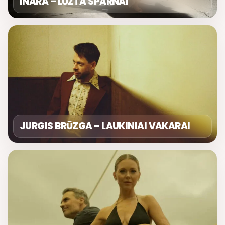
INARA – LŪŽTA SPARNAI
JURGIS BRŪZGA – LAUKINIAI VAKARAI