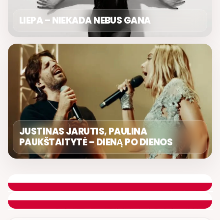
LIEPA – NIEKADA NEBUS GANA
JUSTINAS JARUTIS, PAULINA
PAUKŠTAITYTĖ – DIENĄ PO DIENOS
GERA PROGA
SVEIKINIMŲ LAIDA
ETERYJE