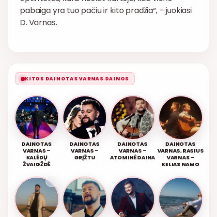
pabaiga yra tuo pačiu ir kito pradžia“, – juokiasi
D. Varnas.
KITOS DAINOTAS VARNAS DAINOS
DAINOTAS
DAINOTAS
DAINOTAS
DAINOTAS
VARNAS –
VARNAS –
VARNAS –
VARNAS, RASIUS
KALĖDŲ
GRĮŽTU
ATOMINĖ DAINA
VARNAS –
ŽVAIGŽDĖ
KELIAS NAMO