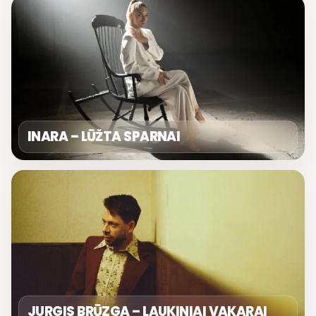
INARA – LŪŽTA SPARNAI
JURGIS BRŪZGA – LAUKINIAI VAKARAI