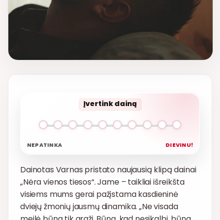
Įvertink dainą
NEPATINKA
DIEVINU!
Dainotas Varnas pristato naujausią klipą dainai
„Nėra vienos tiesos“. Jame – taikliai išreikšta
visiems mums gerai pažįstama kasdieninė
dviejų žmonių jausmų dinamika. „Ne visada
meilė būna tik graži. Būna, kad nesikalbi, būna,