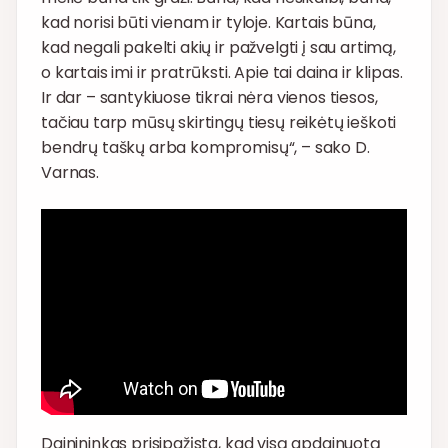
kad norisi būti vienam ir tyloje. Kartais būna,
kad negali pakelti akių ir pažvelgti į sau artimą,
o kartais imi ir pratrūksti. Apie tai daina ir klipas.
Ir dar – santykiuose tikrai nėra vienos tiesos,
tačiau tarp mūsų skirtingų tiesų reikėtų ieškoti
bendrų taškų arba kompromisų“, – sako D.
Varnas.
Dainininkas prisipažįsta, kad visą apdainuotą