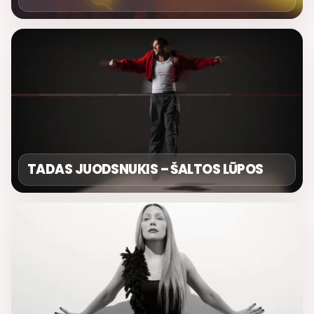
TADAS JUODSNUKIS – ŠALTOS LŪPOS