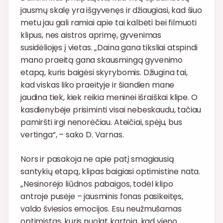
jausmų skalę yra išgyvenęs ir džiaugiasi, kad šiuo
metu jau gali ramiai apie tai kalbėti bei filmuoti
klipus, nes aistros aprimę, gyvenimas
susidėliojęs į vietas. „Daina gana tiksliai atspindi
mano praeitą gana skausmingą gyvenimo
etapą, kuris baigėsi skyrybomis. Džiugina tai,
kad viskas liko praeityje ir šiandien mane
jaudina tiek, kiek reikia meninei išraiškai klipe. O
kasdienybėje prisiminti visai nebeskaudu, tačiau
pamiršti irgi nenorėčiau. Ateičiai, spėju, bus
vertinga“, – sako D. Varnas.
Nors ir pasakoja ne apie patį smagiausią
santykių etapą, klipas baigiasi optimistine nata.
„Nesinorėjo liūdnos pabaigos, todėl klipo
antroje pusėje – jausminis fonas pasikeitęs,
valdo šviesios emocijos. Esu neužmušamas
optimistas, kuris nuolat kartoja, kad vieno