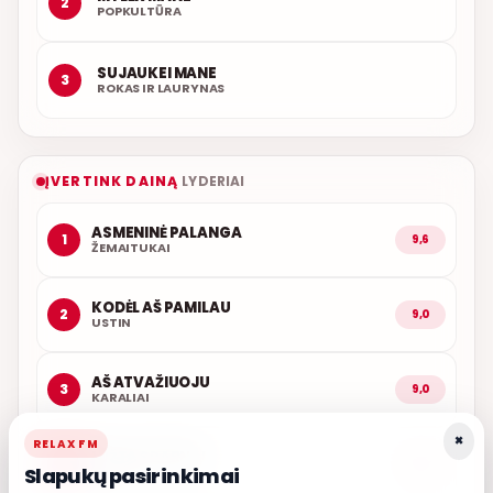
2
POPKULTŪRA
SUJAUKEI MANE
3
ROKAS IR LAURYNAS
ĮVERTINK DAINĄ
LYDERIAI
ASMENINĖ PALANGA
1
9,6
ŽEMAITUKAI
KODĖL AŠ PAMILAU
2
9,0
USTIN
AŠ ATVAŽIUOJU
3
9,0
KARALIAI
×
RELAX FM
LŪŽTA SPARNAI
4
9,0
Slapukų pasirinkimai
INARA