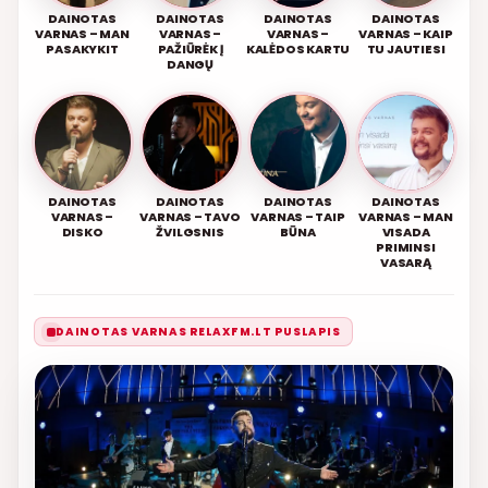
DAINOTAS
DAINOTAS
DAINOTAS
DAINOTAS
VARNAS – MAN
VARNAS –
VARNAS –
VARNAS – KAIP
PASAKYKIT
PAŽIŪRĖK Į
KALĖDOS KARTU
TU JAUTIESI
DANGŲ
DAINOTAS
DAINOTAS
DAINOTAS
DAINOTAS
VARNAS –
VARNAS – TAVO
VARNAS – TAIP
VARNAS – MAN
DISKO
ŽVILGSNIS
BŪNA
VISADA
PRIMINSI
VASARĄ
DAINOTAS VARNAS RELAXFM.LT PUSLAPIS