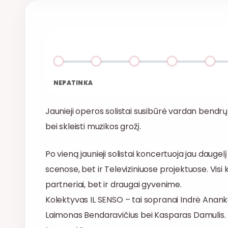
NEPATINKA
Jaunieji operos solistai susibūrė vardan bendrų ti
bei skleisti muzikos grožį.
Po vieną jaunieji solistai koncertuoja jau daugelį
scenose, bet ir Televiziniuose projektuose. Visi k
partneriai, bet ir draugai gyvenime.
Kolektyvas IL SENSO – tai sopranai Indrė Ananka
Laimonas Bendaravičius bei Kasparas Damulis. “Il