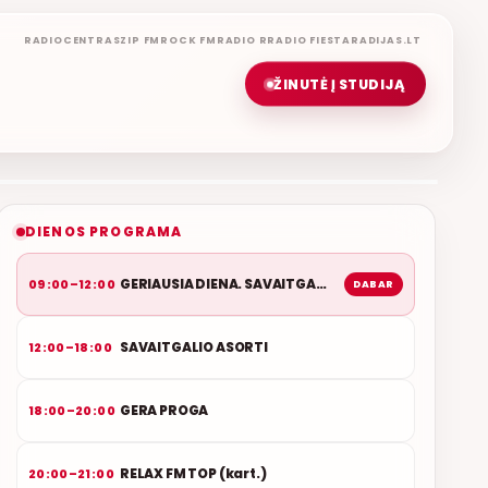
RADIOCENTRAS
ZIP FM
ROCK FM
RADIO R
RADIO FIESTA
RADIJAS.LT
ŽINUTĖ Į STUDIJĄ
GERIAUSIA DIENA. SAVAITGALIS
REMIGIJUS LUKOČIUS
ETERYJE
NAUJAS DUETAS RELAX FM ETERYJE
DIENOS PROGRAMA
GERIAUSIA DIENA. SAVAITGALIS
09:00–12:00
DABAR
SAVAITGALIO ASORTI
12:00–18:00
GERA PROGA
18:00–20:00
RELAX FM TOP (kart.)
20:00–21:00