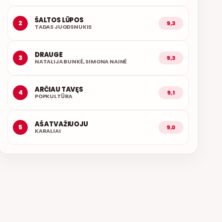
ŠALTOS LŪPOS
2
9,3
TADAS JUODSNUKIS
DRAUGE
3
9,3
NATALIJA BUNKĖ, SIMONA NAINĖ
ARČIAU TAVĘS
4
9,1
POPKULTŪRA
AŠ ATVAŽIUOJU
5
9,0
KARALIAI