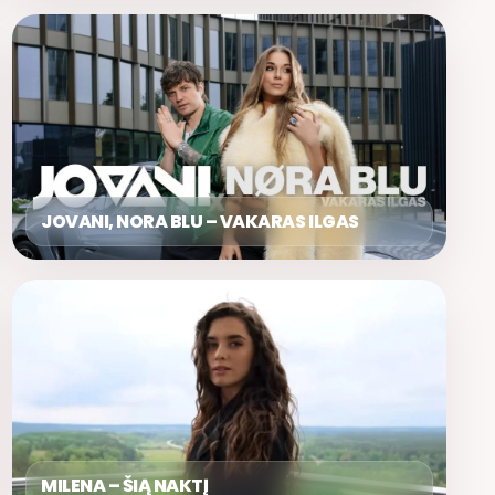
JOVANI, NORA BLU – VAKARAS ILGAS
MILENA – ŠIĄ NAKTĮ