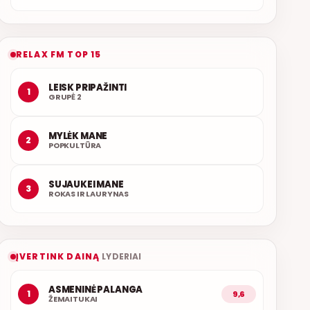
RELAX FM TOP 15
LEISK PRIPAŽINTI
1
GRUPĖ 2
MYLĖK MANE
2
POPKULTŪRA
SUJAUKEI MANE
3
ROKAS IR LAURYNAS
ĮVERTINK DAINĄ
LYDERIAI
ASMENINĖ PALANGA
1
9,6
ŽEMAITUKAI