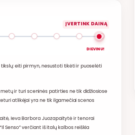
ĮVERTINK DAINĄ
DIEVINU!
kslų: eiti pirmyn, nesustoti tikėti ir puoselėti
 metų ir turi sceninės patirties ne tik didžiosiose
eturi atlikėjai yra ne tik ilgamečiai scenos
itė, Ieva Barbora Juozapaitytė ir tenorai
 Senso” verčiant iš italų kalbos reiškia