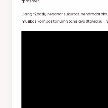
“prasmė”.
Dainą “Žodžių negana” sukurtas bendradarbiauja
muzikos kompozitorium Stanislavu Stavickiu –