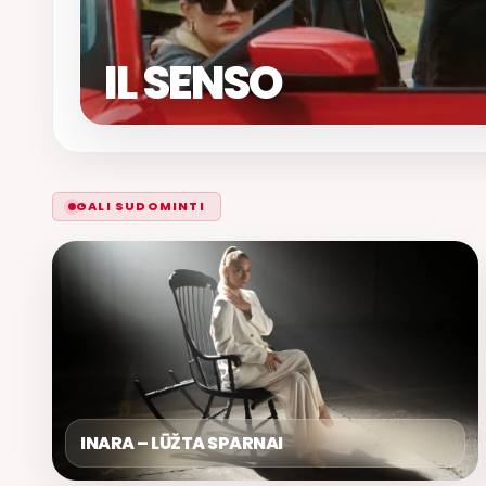
IL SENSO
GALI SUDOMINTI
INARA – LŪŽTA SPARNAI