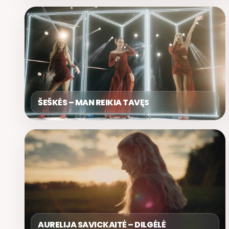
ŠEŠKĖS – MAN REIKIA TAVĘS
AURELIJA SAVICKAITĖ – DILGĖLĖ