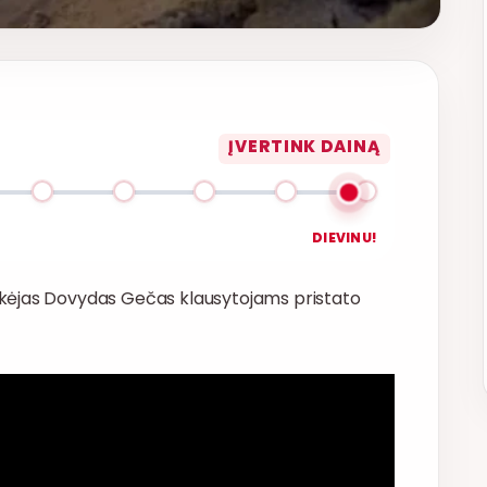
ĮVERTINK DAINĄ
DIEVINU!
kėjas Dovydas Gečas klausytojams pristato