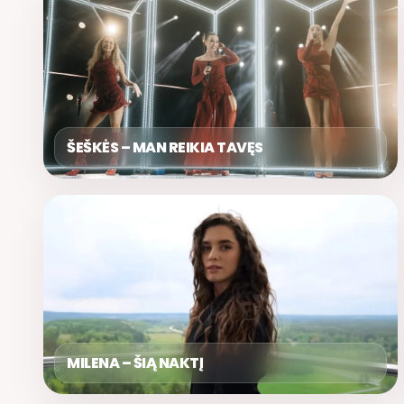
ŠEŠKĖS – MAN REIKIA TAVĘS
MILENA – ŠIĄ NAKTĮ