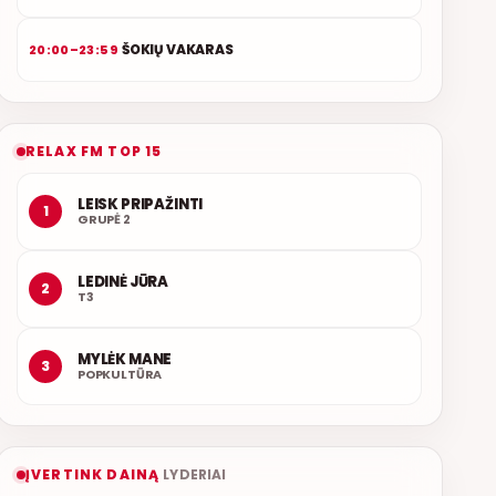
ŠOKIŲ VAKARAS
20:00–23:59
RELAX FM TOP 15
LEISK PRIPAŽINTI
1
GRUPĖ 2
LEDINĖ JŪRA
2
T3
MYLĖK MANE
3
POPKULTŪRA
ĮVERTINK DAINĄ
LYDERIAI