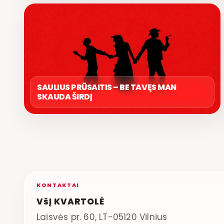
SAULIUS PRŪSAITIS – BE TAVĘS MAN
SKAUDA ŠIRDĮ
KONTAKTAI
VšĮ KVARTOLĖ
Laisvės pr. 60, LT-05120 Vilnius