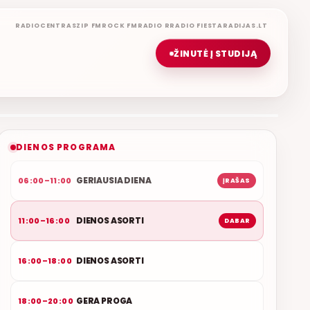
RADIOCENTRAS
ZIP FM
ROCK FM
RADIO R
RADIO FIESTA
RADIJAS.LT
ŽINUTĖ Į STUDIJĄ
DIENOS ASORTI
REMIGIJUS LUKOČIUS
ETERYJE
NAUJAS DUETAS RELAX FM ETERYJE
DIENOS PROGRAMA
GERIAUSIA DIENA
06:00–11:00
ĮRAŠAS
DIENOS ASORTI
11:00–16:00
DABAR
DIENOS ASORTI
16:00–18:00
GERA PROGA
18:00–20:00