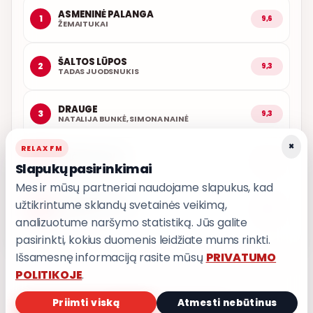
ASMENINĖ PALANGA
1
9,6
ŽEMAITUKAI
ŠALTOS LŪPOS
2
9,3
TADAS JUODSNUKIS
DRAUGE
3
9,3
NATALIJA BUNKĖ, SIMONA NAINĖ
×
RELAX FM
ARČIAU TAVĘS
4
9,1
Slapukų pasirinkimai
POPKULTŪRA
Mes ir mūsų partneriai naudojame slapukus, kad
užtikrintume sklandų svetainės veikimą,
AŠ ATVAŽIUOJU
5
9,0
KARALIAI
analizuotume naršymo statistiką. Jūs galite
pasirinkti, kokius duomenis leidžiate mums rinkti.
Išsamesnę informaciją rasite mūsų
PRIVATUMO
POLITIKOJE
.
Priimti viską
Atmesti nebūtinus
PRIVATUMO POLITIKA