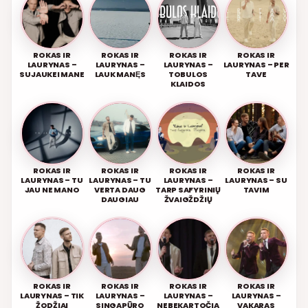
ROKAS IR
ROKAS IR
ROKAS IR
ROKAS IR
LAURYNAS –
LAURYNAS –
LAURYNAS –
LAURYNAS – PER
SUJAUKEI MANE
LAUK MANĘS
TOBULOS
TAVE
KLAIDOS
ROKAS IR
ROKAS IR
ROKAS IR
ROKAS IR
LAURYNAS – TU
LAURYNAS – TU
LAURYNAS –
LAURYNAS – SU
JAU NE MANO
VERTA DAUG
TARP SAFYRINIŲ
TAVIM
DAUGIAU
ŽVAIGŽDŽIŲ
ROKAS IR
ROKAS IR
ROKAS IR
ROKAS IR
LAURYNAS – TIK
LAURYNAS –
LAURYNAS –
LAURYNAS –
ŽODŽIAI
SINGAPŪRO
NEBEKARTOČIA
VAKARAS