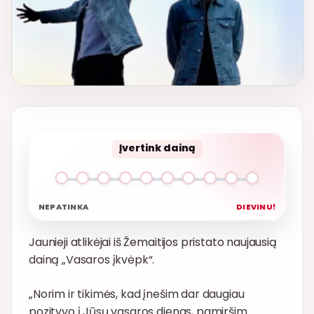
Įvertink dainą
NEPATINKA
DIEVINU!
Jaunieji atlikėjai iš Žemaitijos pristato naujausią
dainą „Vasaros įkvėpk“.
„Norim ir tikimės, kad įnešim dar daugiau
pozityvo į Jūsų vasaros dienas, pamiršim