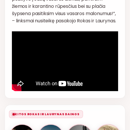
žiemos ir karantino rūpesčius bei su plačia
šypsena pasitiksim visus vasaros malonumus!”,
– linksmai nusiteikę pasakojo Rokas ir Laurynas.
KITOS ROKAS IR LAURYNAS DAINOS