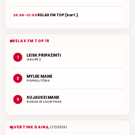
RELAX FM TOP (kart.)
20:00–21:00
RELAX FM TOP 15
LEISK PRIPAŽINTI
1
GRUPĖ 2
MYLĖK MANE
2
POPKULTŪRA
SUJAUKEI MANE
3
ROKAS IR LAURYNAS
ĮVERTINK DAINĄ
LYDERIAI