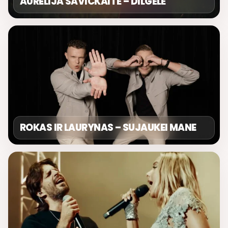
AURELIJA SAVICKAITĖ – DILGĖLĖ
ROKAS IR LAURYNAS – SUJAUKEI MANE