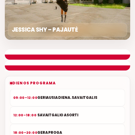
JESSICA SHY – PAJAUTĖ
LIETUVIŠKOS MUZIKOS NAMAI
ETERYJE
NAUJAS DUETAS RELAX FM ETERYJE
DIENOS PROGRAMA
GERIAUSIA DIENA. SAVAITGALIS
09:00–12:00
SAVAITGALIO ASORTI
12:00–18:00
GERA PROGA
18:00–20:00