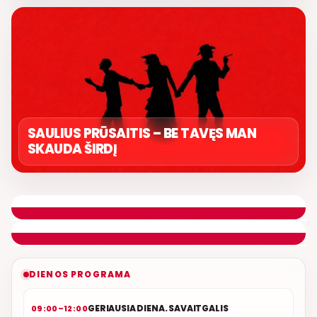
SAULIUS PRŪSAITIS – BE TAVĘS MAN
SKAUDA ŠIRDĮ
LIETUVIŠKOS MUZIKOS NAMAI
ETERYJE
NAUJAS DUETAS RELAX FM ETERYJE
DIENOS PROGRAMA
GERIAUSIA DIENA. SAVAITGALIS
09:00–12:00