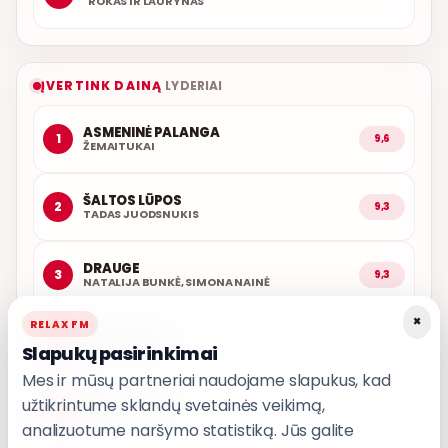
ROKAS IR LAURYNAS
ĮVERTINK DAINĄ
LYDERIAI
ASMENINĖ PALANGA
1
9,6
ŽEMAITUKAI
ŠALTOS LŪPOS
2
9,3
TADAS JUODSNUKIS
DRAUGE
3
9,3
NATALIJA BUNKĖ, SIMONA NAINĖ
×
RELAX FM
ARČIAU TAVĘS
4
9,1
Slapukų pasirinkimai
POPKULTŪRA
Mes ir mūsų partneriai naudojame slapukus, kad
užtikrintume sklandų svetainės veikimą,
AŠ ATVAŽIUOJU
5
9,0
KARALIAI
analizuotume naršymo statistiką. Jūs galite