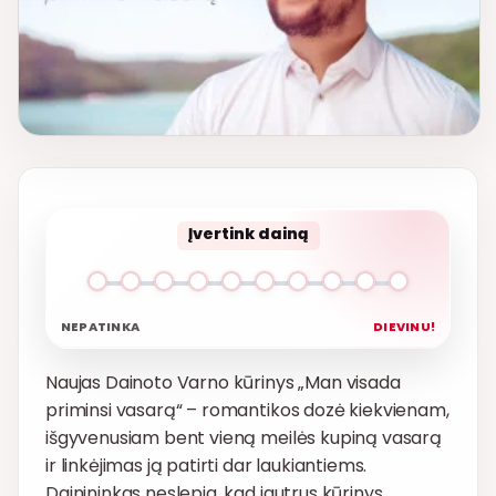
Įvertink dainą
NEPATINKA
DIEVINU!
Naujas Dainoto Varno kūrinys „Man visada
priminsi vasarą“ – romantikos dozė kiekvienam,
išgyvenusiam bent vieną meilės kupiną vasarą
ir linkėjimas ją patirti dar laukiantiems.
Dainininkas neslepia, kad jautrus kūrinys