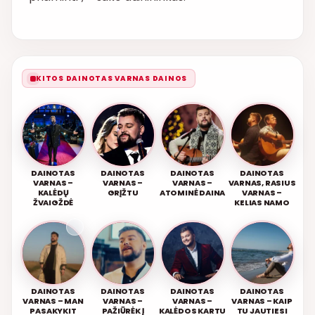
KITOS DAINOTAS VARNAS DAINOS
DAINOTAS
DAINOTAS
DAINOTAS
DAINOTAS
VARNAS –
VARNAS –
VARNAS –
VARNAS, RASIUS
KALĖDŲ
GRĮŽTU
ATOMINĖ DAINA
VARNAS –
ŽVAIGŽDĖ
KELIAS NAMO
DAINOTAS
DAINOTAS
DAINOTAS
DAINOTAS
VARNAS – MAN
VARNAS –
VARNAS –
VARNAS – KAIP
PASAKYKIT
PAŽIŪRĖK Į
KALĖDOS KARTU
TU JAUTIESI