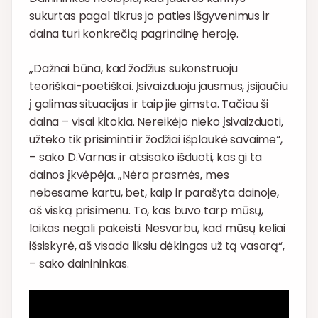
sukurtas pagal tikrus jo paties išgyvenimus ir
daina turi konkrečią pagrindinę heroję.
„Dažnai būna, kad žodžius sukonstruoju
teoriškai-poetiškai. Įsivaizduoju jausmus, įsijaučiu
į galimas situacijas ir taip jie gimsta. Tačiau ši
daina – visai kitokia. Nereikėjo nieko įsivaizduoti,
užteko tik prisiminti ir žodžiai išplaukė savaime“,
– sako D.Varnas ir atsisako išduoti, kas gi ta
dainos įkvėpėja. „Nėra prasmės, mes
nebesame kartu, bet, kaip ir parašyta dainoje,
aš viską prisimenu. To, kas buvo tarp mūsų,
laikas negali pakeisti. Nesvarbu, kad mūsų keliai
išsiskyrė, aš visada liksiu dėkingas už tą vasarą“,
– sako dainininkas.