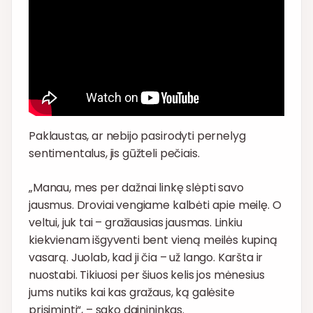
Paklaustas, ar nebijo pasirodyti pernelyg
sentimentalus, jis gūžteli pečiais.
„Manau, mes per dažnai linkę slėpti savo
jausmus. Droviai vengiame kalbėti apie meilę. O
veltui, juk tai – gražiausias jausmas. Linkiu
kiekvienam išgyventi bent vieną meilės kupiną
vasarą. Juolab, kad ji čia – už lango. Karšta ir
nuostabi. Tikiuosi per šiuos kelis jos mėnesius
jums nutiks kai kas gražaus, ką galėsite
prisiminti“, – sako dainininkas.