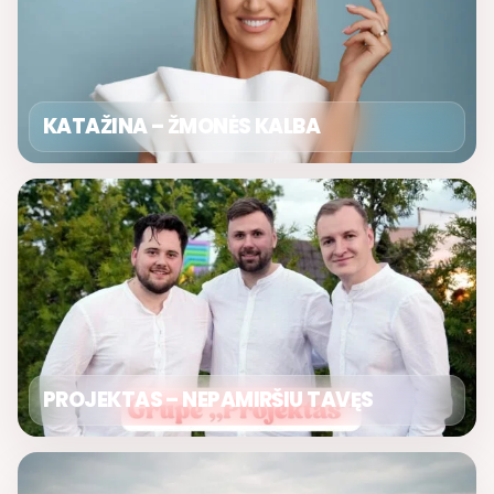
KATAŽINA – ŽMONĖS KALBA
PROJEKTAS – NEPAMIRŠIU TAVĘS