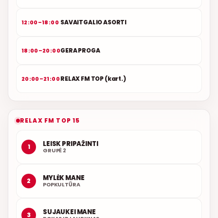
SAVAITGALIO ASORTI
12:00–18:00
GERA PROGA
18:00–20:00
RELAX FM TOP (kart.)
20:00–21:00
RELAX FM TOP 15
LEISK PRIPAŽINTI
1
GRUPĖ 2
MYLĖK MANE
2
POPKULTŪRA
SUJAUKEI MANE
3