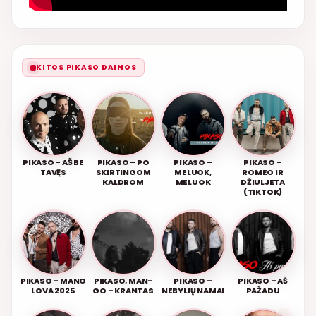
KITOS PIKASO DAINOS
PIKASO – AŠ BE
PIKASO – PO
PIKASO –
PIKASO –
TAVĘS
SKIRTINGOM
MELUOK,
ROMEO IR
KALDROM
MELUOK
DŽIULJETA
(TIKTOK)
PIKASO – MANO
PIKASO, MAN-
PIKASO –
PIKASO – AŠ
LOVA 2025
GO – KRANTAS
NEBYLIŲ NAMAI
PAŽADU