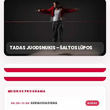
TADAS JUODSNUKIS – ŠALTOS LŪPOS
LIETUVIŠKOS MUZIKOS NAMAI
ETERYJE
NAUJAS DUETAS RELAX FM ETERYJE
DIENOS PROGRAMA
GERIAUSIA DIENA
06:30–11:00
ĮRAŠAS