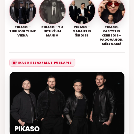
PIKASO –
PIKASO – TU
PIKASO –
PIKASO,
TIKIUOSI TU NE
NETIKĖJAI
GABALĖLIS
KASTYTIS
VIENA
MANIM
ŠIRDIES
KERBEDIS –
PADOVANOK,
MĖLYNAKE!
PIKASO RELAXFM.LT PUSLAPIS
PIKASO