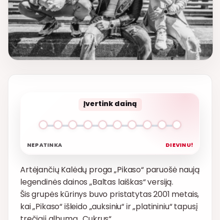
Įvertink dainą
NEPATINKA
DIEVINU!
Artėjančių Kalėdų proga „Pikaso“ paruošė naują
legendinės dainos „Baltas laiškas“ versiją.
Šis grupės kūrinys buvo pristatytas 2001 metais,
kai „Pikaso“ išleido „auksiniu“ ir „platininiu“ tapusį
trečiąjį albumą „Cukrus“.