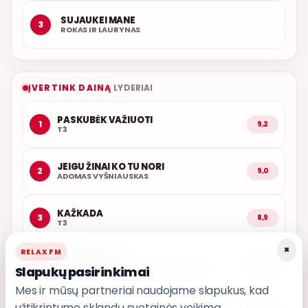
SUJAUKEI MANE
3
ROKAS IR LAURYNAS
ĮVERTINK DAINĄ
LYDERIAI
PASKUBĖK VAŽIUOTI
1
9,2
T3
JEIGU ŽINAI KO TU NORI
2
9,0
ADOMAS VYŠNIAUSKAS
KAŽKADA
3
8,9
T3
×
RELAX FM
LŪPOSE TAVO
4
8,8
Slapukų pasirinkimai
MANTAS JANKAVIČIUS, MONIKA LINKYTĖ
Mes ir mūsų partneriai naudojame slapukus, kad
užtikrintume sklandų svetainės veikimą,
ŠIĄ NAKTĮ