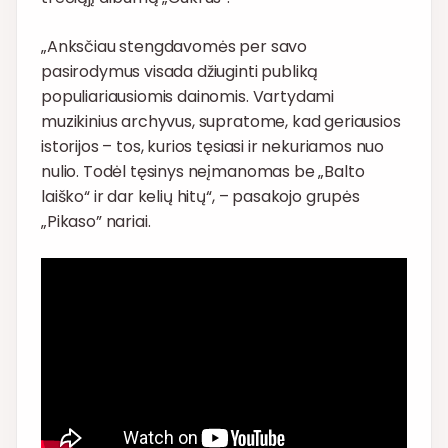
„Anksčiau stengdavomės per savo
pasirodymus visada džiuginti publiką
populiariausiomis dainomis. Vartydami
muzikinius archyvus, supratome, kad geriausios
istorijos – tos, kurios tęsiasi ir nekuriamos nuo
nulio. Todėl tęsinys neįmanomas be „Balto
laiško“ ir dar kelių hitų“, – pasakojo grupės
„Pikaso” nariai.