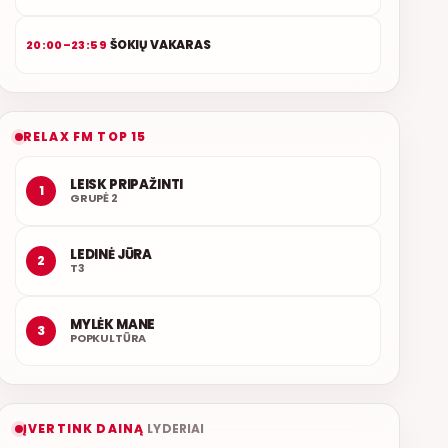
ŠOKIŲ VAKARAS
20:00–23:59
RELAX FM TOP 15
LEISK PRIPAŽINTI
1
GRUPĖ 2
LEDINĖ JŪRA
2
T3
MYLĖK MANE
3
POPKULTŪRA
ĮVERTINK DAINĄ
LYDERIAI