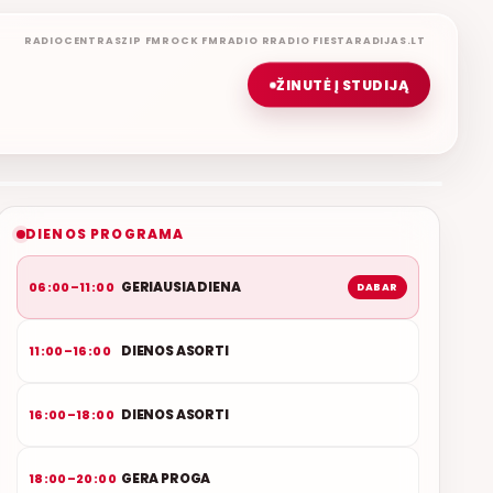
RADIOCENTRAS
ZIP FM
ROCK FM
RADIO R
RADIO FIESTA
RADIJAS.LT
ŽINUTĖ Į STUDIJĄ
GERIAUSIA DIENA
ETERYJE
NAUJAS DUETAS RELAX FM ETERYJE
DIENOS PROGRAMA
GERIAUSIA DIENA
06:00–11:00
DABAR
DIENOS ASORTI
11:00–16:00
DIENOS ASORTI
16:00–18:00
GERA PROGA
18:00–20:00