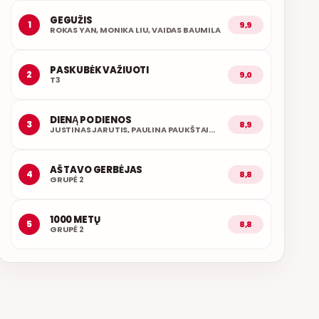
GEGUŽIS
1
9,9
ROKAS YAN, MONIKA LIU, VAIDAS BAUMILA
PASKUBĖK VAŽIUOTI
2
9,0
T3
DIENĄ PO DIENOS
3
8,9
JUSTINAS JARUTIS, PAULINA PAUKŠTAITYTĖ
AŠ TAVO GERBĖJAS
4
8,8
GRUPĖ 2
1000 METŲ
5
8,8
GRUPĖ 2