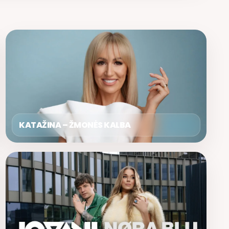
KATAŽINA – ŽMONĖS KALBA