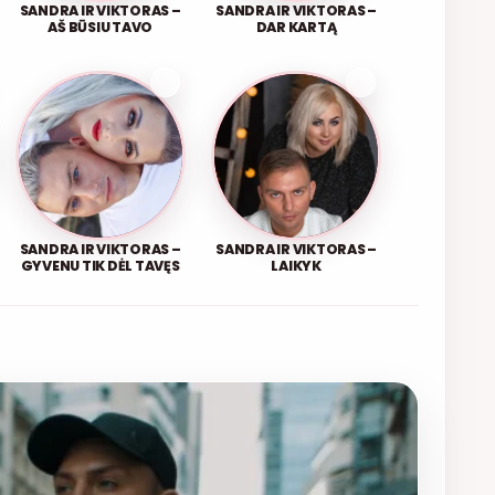
SANDRA IR VIKTORAS –
SANDRA IR VIKTORAS –
AŠ BŪSIU TAVO
DAR KARTĄ
SANDRA IR VIKTORAS –
SANDRA IR VIKTORAS –
GYVENU TIK DĖL TAVĘS
LAIKYK