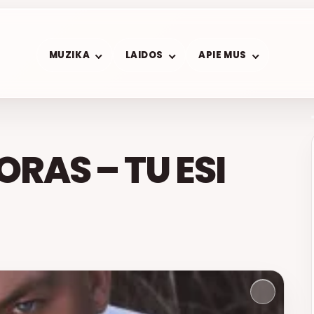
MUZIKA
LAIDOS
APIE MUS
ORAS – TU ESI