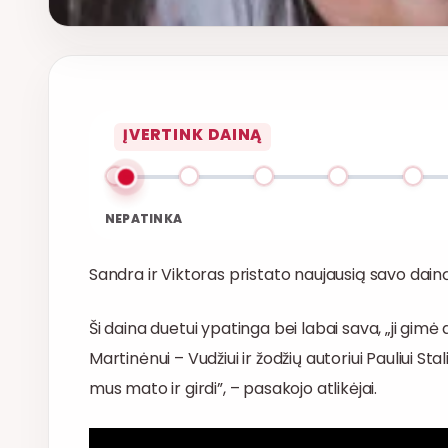
NEPATINKA
Sandra ir Viktoras pristato naujausią savo dainą
Ši daina duetui ypatinga bei labai sava, „ji gimė
Martinėnui – Vudžiui ir žodžių autoriui Pauliui St
mus mato ir girdi”, – pasakojo atlikėjai.