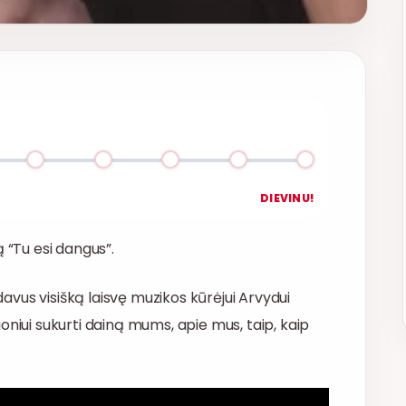
ĮVERTINK DAINĄ
DIEVINU!
 “Tu esi dangus”.
 davus visišką laisvę muzikos kūrėjui Arvydui
alioniui sukurti dainą mums, apie mus, taip, kaip