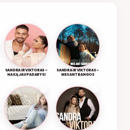
SANDRA IR VIKTORAS –
SANDRA IR VIKTORAS –
NA KĄ JAU PADARYSI
MES ANT BANGOS