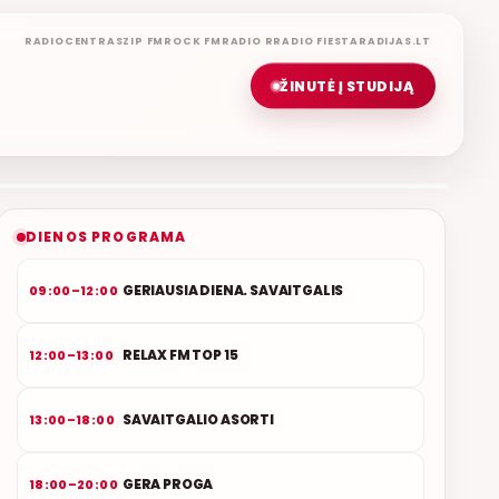
RADIOCENTRAS
ZIP FM
ROCK FM
RADIO R
RADIO FIESTA
RADIJAS.LT
ŽINUTĖ Į STUDIJĄ
LIETUVIŠKOS MUZIKOS NAMAI
ETERYJE
NAUJAS DUETAS RELAX FM ETERYJE
DIENOS PROGRAMA
GERIAUSIA DIENA. SAVAITGALIS
09:00–12:00
RELAX FM TOP 15
12:00–13:00
SAVAITGALIO ASORTI
13:00–18:00
GERA PROGA
18:00–20:00