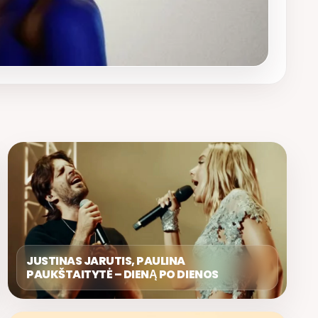
JUSTINAS JARUTIS, PAULINA
PAUKŠTAITYTĖ – DIENĄ PO DIENOS