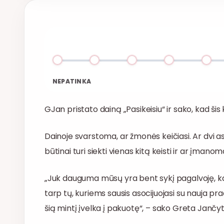
NEPATINKA
GJan pristato dainą „Pasikeisiu“ ir sako, kad šis 
Dainoje svarstoma, ar žmonės keičiasi. Ar dvi a
būtinai turi siekti vienas kitą keisti ir ar įmano
„Juk dauguma mūsų yra bent sykį pagalvoję, kad
tarp tų, kuriems sausis asocijuojasi su nauja pra
šią mintį įvelka į pakuotę“, – sako Greta Jančyt