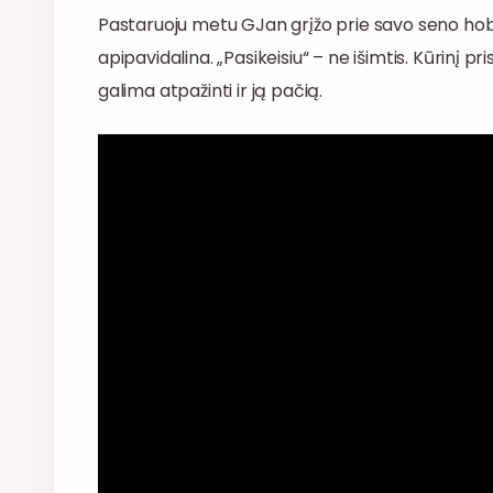
Pastaruoju metu GJan grįžo prie savo seno hobio
apipavidalina. „Pasikeisiu“ – ne išimtis. Kūrinį 
galima atpažinti ir ją pačią.