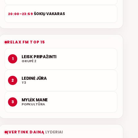
ŠOKIŲ VAKARAS
20:00–23:59
RELAX FM TOP 15
LEISK PRIPAŽINTI
1
GRUPĖ 2
LEDINĖ JŪRA
2
T3
MYLĖK MANE
3
POPKULTŪRA
ĮVERTINK DAINĄ
LYDERIAI