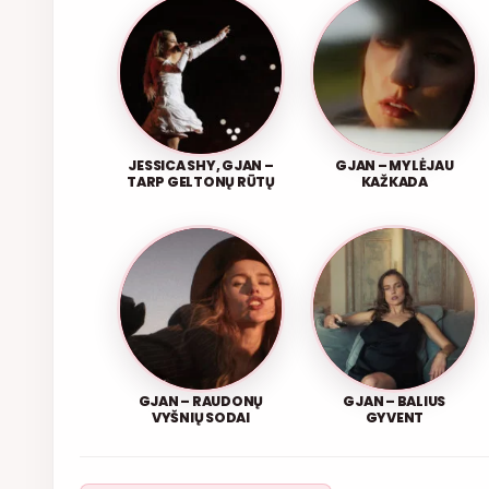
JESSICA SHY, GJAN –
GJAN – MYLĖJAU
TARP GELTONŲ RŪTŲ
KAŽKADA
GJAN – RAUDONŲ
GJAN – BALIUS
VYŠNIŲ SODAI
GYVENT