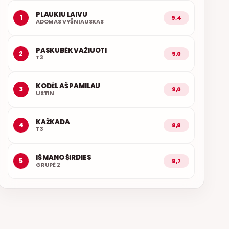
PLAUKIU LAIVU
1
9,4
ADOMAS VYŠNIAUSKAS
PASKUBĖK VAŽIUOTI
2
9,0
T3
KODĖL AŠ PAMILAU
3
9,0
USTIN
KAŽKADA
4
8,8
T3
IŠ MANO ŠIRDIES
5
8,7
GRUPĖ 2