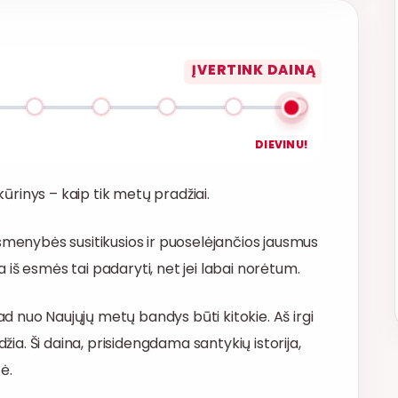
ĮVERTINK DAINĄ
DIEVINU!
kūrinys – kaip tik metų pradžiai.
smenybės susitikusios ir puoselėjančios jausmus
ma iš esmės tai padaryti, net jei labai norėtum.
 nuo Naujųjų metų bandys būti kitokie. Aš irgi
džia. Ši daina, prisidengdama santykių istorija,
ė.