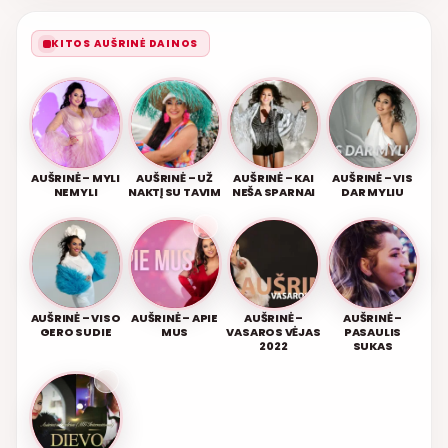
KITOS AUŠRINĖ DAINOS
AUŠRINĖ – MYLI
AUŠRINĖ – UŽ
AUŠRINĖ – KAI
AUŠRINĖ – VIS
NEMYLI
NAKTĮ SU TAVIM
NEŠA SPARNAI
DAR MYLIU
AUŠRINĖ – VISO
AUŠRINĖ – APIE
AUŠRINĖ –
AUŠRINĖ –
GERO SUDIE
MUS
VASAROS VĖJAS
PASAULIS
2022
SUKAS