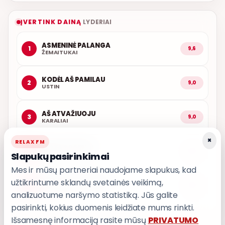
ĮVERTINK DAINĄ
LYDERIAI
ASMENINĖ PALANGA
1
9,6
ŽEMAITUKAI
KODĖL AŠ PAMILAU
2
9,0
USTIN
AŠ ATVAŽIUOJU
3
9,0
KARALIAI
×
RELAX FM
LŪŽTA SPARNAI
4
9,0
Slapukų pasirinkimai
INARA
Mes ir mūsų partneriai naudojame slapukus, kad
užtikrintume sklandų svetainės veikimą,
PASKUBĖK VAŽIUOTI
5
9,0
T3
analizuotume naršymo statistiką. Jūs galite
pasirinkti, kokius duomenis leidžiate mums rinkti.
Išsamesnę informaciją rasite mūsų
PRIVATUMO