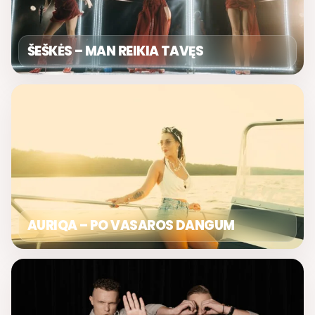
ŠEŠKĖS – MAN REIKIA TAVĘS
AURIQA – PO VASAROS DANGUM