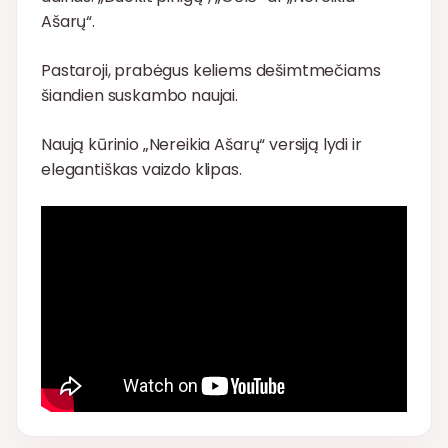
Ašarų“.
Pastaroji, prabėgus keliems dešimtmečiams
šiandien suskambo naujai.
Naują kūrinio „Nereikia Ašarų“ versiją lydi ir
elegantiškas vaizdo klipas.