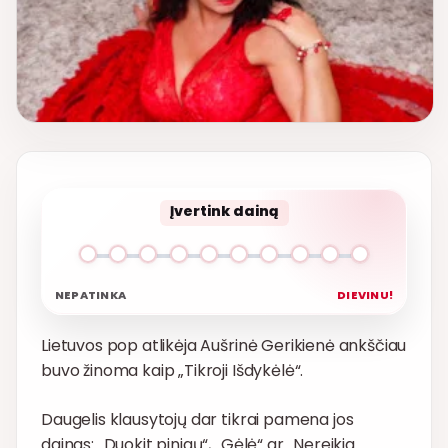
Įvertink dainą
NEPATINKA
DIEVINU!
Lietuvos pop atlikėja Aušrinė Gerikienė ankščiau
buvo žinoma kaip „Tikroji Išdykėlė“.
Daugelis klausytojų dar tikrai pamena jos
dainas: „Duokit pinigų“, „Gėlė“ ar „Nereikia