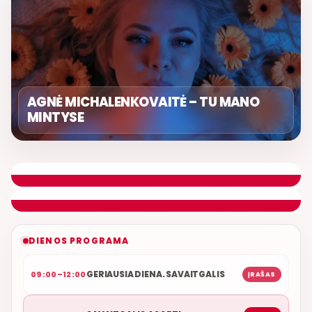
AGNĖ MICHALENKOVAITĖ – TU MANO
MINTYSE
SAVAITGALIO ASORTI
DONATAS GAILIUŠIS
ETERYJE
NAUJAS DUETAS RELAX FM ETERYJE
DIENOS PROGRAMA
GERIAUSIA DIENA. SAVAITGALIS
09:00–12:00
ĮRAŠAS