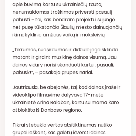
apie buvimą kartu su ukrainiečių tauta,
nenumaldomas troškimas priversti pasaulį
pabusti – tai, kas bendram projektui sujungė
net pusę tūkstančio Šiaulių miesto dainuojančių
ikimokyklinio amžiaus vaikų ir moksleivių.
„Tikrumas, nuoširdumas ir didžiulė jėga sklinda
matant ir girdint muzikinę dainos visumą. Jau
dainos vidury norisi skanduoti kartu „pasauli,
pabusk!”, – pasakoja grupės nariai.
Jautriausia, be abejonės, tai, kad dainos įraše ir
videoklipo filmavime dalyvavo 17-metė
ukrainietė Arina Balaban, kartu su mama karo
atblokšta iš Donbaso regiono.
Tikrai stebuklo vertas atsitiktinumas nutiko
grupei ieškant, kas galėtų išversti dainos