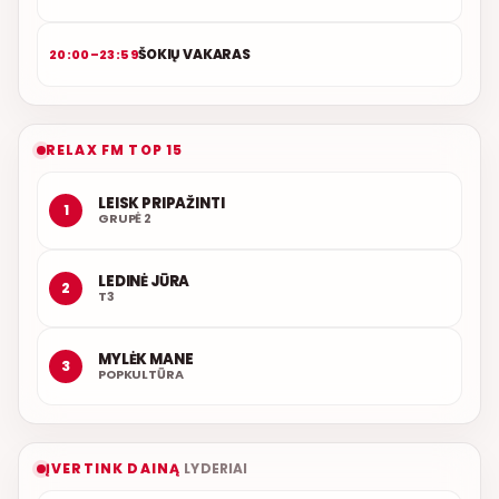
ŠOKIŲ VAKARAS
20:00–23:59
RELAX FM TOP 15
LEISK PRIPAŽINTI
1
GRUPĖ 2
LEDINĖ JŪRA
2
T3
MYLĖK MANE
3
POPKULTŪRA
ĮVERTINK DAINĄ
LYDERIAI