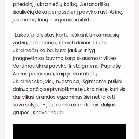
priedainį į ukrainiečių kalbą. Geranoriškų
šiauliečių dėka per pusdienį pavyko rasti Ariną,
jos mamą Iriną ir su jomis susitikti.
„Laikas, praleistas kartu, ieškant tinkamiausių
žodžių, padedančių skleisti dainos žinutę
ukrainiečių kalba, buvo jaukus ir lyg
įmagnetintas buvimo tarp skausmo ir vilties.
Vertimas tikrai pavyko. Ir staigmena. Paprašę
Arinos padainuoti, kaip jis skambėtų
ukrainietiškai, visų nuostabai, išgirstame puikiai
dainuojančią septyniolikmetę ukrainietę, kuri vis
dar viliasi brandos egzaminus šiemet laikyti
savo šalyje,“ – jautriomis akimirkomis dalijasi
grupės „Kitava“ nariai.