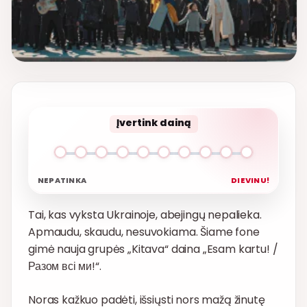
Įvertink dainą
NEPATINKA
DIEVINU!
Tai, kas vyksta Ukrainoje, abejingų nepalieka.
Apmaudu, skaudu, nesuvokiama. Šiame fone
gimė nauja grupės „Kitava“ daina „Esam kartu! /
Разом всі ми!“.
Noras kažkuo padėti, išsiųsti nors mažą žinutę