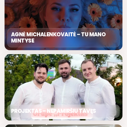
AGNĖ MICHALENKOVAITĖ – TU MANO
MINTYSE
PROJEKTAS – NEPAMIRŠIU TAVĘS