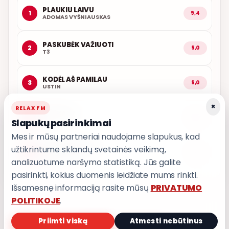
PLAUKIU LAIVU
1
9,4
ADOMAS VYŠNIAUSKAS
PASKUBĖK VAŽIUOTI
2
9,0
T3
KODĖL AŠ PAMILAU
3
9,0
USTIN
×
RELAX FM
KAŽKADA
4
8,8
Slapukų pasirinkimai
T3
Mes ir mūsų partneriai naudojame slapukus, kad
užtikrintume sklandų svetainės veikimą,
IŠ MANO ŠIRDIES
5
8,7
GRUPĖ 2
analizuotume naršymo statistiką. Jūs galite
pasirinkti, kokius duomenis leidžiate mums rinkti.
Išsamesnę informaciją rasite mūsų
PRIVATUMO
POLITIKOJE
.
Priimti viską
Atmesti nebūtinus
PRIVATUMO POLITIKA