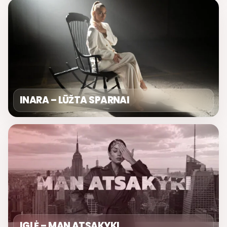
INARA – LŪŽTA SPARNAI
IGLĖ – MAN ATSAKYKI