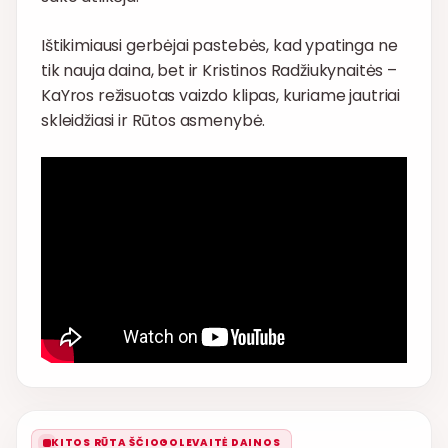
Ištikimiausi gerbėjai pastebės, kad ypatinga ne
tik nauja daina, bet ir Kristinos Radžiukynaitės –
KaYros režisuotas vaizdo klipas, kuriame jautriai
skleidžiasi ir Rūtos asmenybė.
KITOS RŪTA ŠČIOGOLEVAITĖ DAINOS