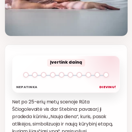
Įvertink dainą
NEPATINKA
DIEVINU!
Net po 25-erių metų scenoje Rūta
Ščiogolevaitė vis dar Stebina: pavasarį ji
pradeda kūriniu „Nauja diena“, kuris, pasak
atlikėjos, simbolizuoja ir naują kūrybinį etapą,
kuriam ji jaučiasi ypač pasiruošusi.