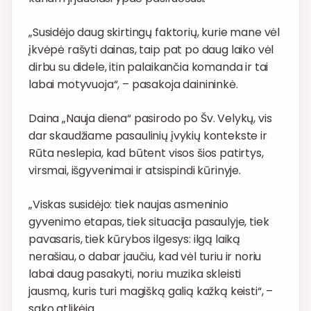
„Susidėjo daug skirtingų faktorių, kurie mane vėl
įkvėpė rašyti dainas, taip pat po daug laiko vėl
dirbu su didele, itin palaikančia komanda ir tai
labai motyvuoja“, – pasakoja dainininkė.
Daina „Nauja diena“ pasirodo po Šv. Velykų, vis
dar skaudžiame pasaulinių įvykių kontekste ir
Rūta neslepia, kad būtent visos šios patirtys,
virsmai, išgyvenimai ir atsispindi kūrinyje.
„Viskas susidėjo: tiek naujas asmeninio
gyvenimo etapas, tiek situacija pasaulyje, tiek
pavasaris, tiek kūrybos ilgesys: ilgą laiką
nerašiau, o dabar jaučiu, kad vėl turiu ir noriu
labai daug pasakyti, noriu muzika skleisti
jausmą, kuris turi magišką galią kažką keisti“, –
sako atlikėja.