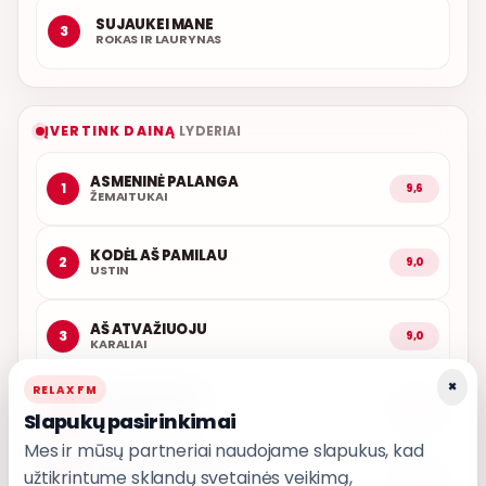
SUJAUKEI MANE
3
ROKAS IR LAURYNAS
ĮVERTINK DAINĄ
LYDERIAI
ASMENINĖ PALANGA
1
9,6
ŽEMAITUKAI
KODĖL AŠ PAMILAU
2
9,0
USTIN
AŠ ATVAŽIUOJU
3
9,0
KARALIAI
×
RELAX FM
LŪŽTA SPARNAI
4
9,0
Slapukų pasirinkimai
INARA
Mes ir mūsų partneriai naudojame slapukus, kad
užtikrintume sklandų svetainės veikimą,
PASKUBĖK VAŽIUOTI
5
9,0