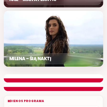
MILENA – ŠIĄ NAKTĮ
SAVAITGALIO ASORTI
DONATAS GAILIUŠIS
ETERYJE
NAUJAS DUETAS RELAX FM ETERYJE
DIENOS PROGRAMA