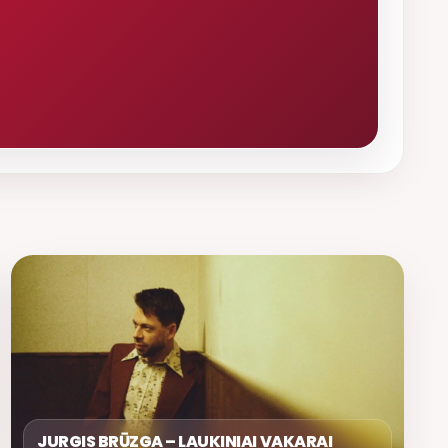
JURGIS BRŪZGA – LAUKINIAI VAKARAI