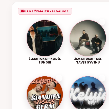
KITOS ŽEMAITUKAI DAINOS
ŽEMAITUKAI – KODĖL
ŽEMAITUKAI – DĖL
TU NORI
TAVĘS GYVENU