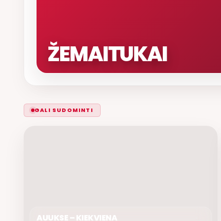
ŽEMAITUKAI
GALI SUDOMINTI
AUUKSE – KIEKVIENA