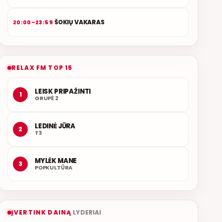
ŠOKIŲ VAKARAS
20:00–23:59
RELAX FM TOP 15
LEISK PRIPAŽINTI
1
GRUPĖ 2
LEDINĖ JŪRA
2
T3
MYLĖK MANE
3
POPKULTŪRA
ĮVERTINK DAINĄ
LYDERIAI