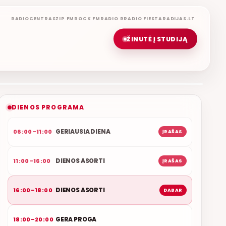
RADIOCENTRAS
ZIP FM
ROCK FM
RADIO R
RADIO FIESTA
RADIJAS.LT
ŽINUTĖ Į STUDIJĄ
DIENOS ASORTI
ROLANDAS JANAUDIS
ETERYJE
NAUJAS DUETAS RELAX FM ETERYJE
DIENOS PROGRAMA
GERIAUSIA DIENA
06:00–11:00
ĮRAŠAS
DIENOS ASORTI
11:00–16:00
ĮRAŠAS
DIENOS ASORTI
16:00–18:00
DABAR
GERA PROGA
18:00–20:00