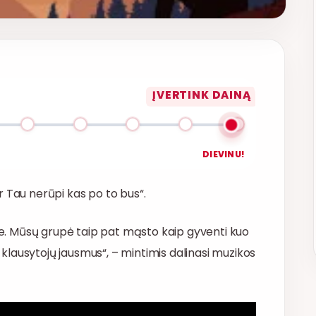
ĮVERTINK DAINĄ
DIEVINU!
r Tau nerūpi kas po to bus“.
yje. Mūsų grupė taip pat mąsto kaip gyventi kuo
r klausytojų jausmus“, – mintimis dalinasi muzikos