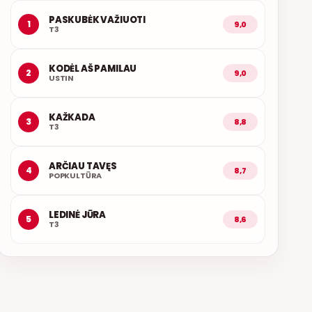
PASKUBĖK VAŽIUOTI
1
9,0
T3
KODĖL AŠ PAMILAU
2
9,0
USTIN
KAŽKADA
3
8,8
T3
ARČIAU TAVĘS
4
8,7
POPKULTŪRA
LEDINĖ JŪRA
5
8,6
T3