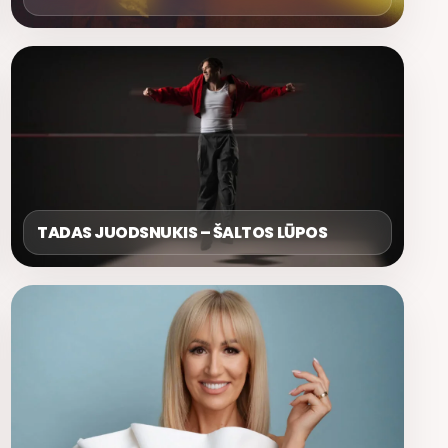
TADAS JUODSNUKIS – ŠALTOS LŪPOS