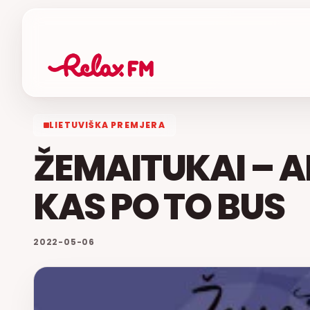
LIETUVIŠKA PREMJERA
ŽEMAITUKAI – A
KAS PO TO BUS
2022-05-06