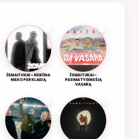
ŽEMAITUKAI – NEBŪNA
ŽEMAITUKAI –
NIEKO PER KLAIDĄ
PASIMATYSIME ŠIĄ
VASARĄ