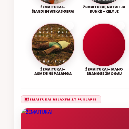
ŽEMAITUKAI –
ŽEMAITUKAI, NATALIJA
ŠIANDIEN VISKAS GERAI
BUNKĖ – KELYJE
ŽEMAITUKAI –
ŽEMAITUKAI – MANO
ASMENINĖ PALANGA
BRANGUS ŽMOGAU
ŽEMAITUKAI RELAXFM.LT PUSLAPIS