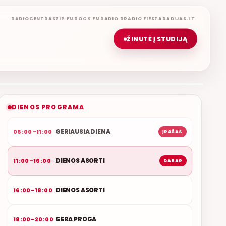
RADIOCENTRAS
ZIP FM
ROCK FM
RADIO R
RADIO FIESTA
RADIJAS.LT
ŽINUTĖ Į STUDIJĄ
DIENOS ASORTI
REMIGIJUS LUKOČIUS
ETERYJE
NAUJAS DUETAS RELAX FM ETERYJE
DIENOS PROGRAMA
GERIAUSIA DIENA
06:00–11:00
ĮRAŠAS
DIENOS ASORTI
11:00–16:00
DABAR
DIENOS ASORTI
16:00–18:00
GERA PROGA
18:00–20:00