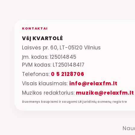
KONTAKTAI
VšĮ KVARTOLĖ
Laisvės pr. 60, LT-05120 Vilnius
Įm. kodas: 125014845
PVM kodas: LT250148417
Telefonas:
0 5 2128706
Visais klausimais:
info@relaxfm.lt
Muzikos redaktorius:
muzika@relaxfm.lt
Duomenys kaupiami ir saugomi LR juridinių asmenų registre
Nau