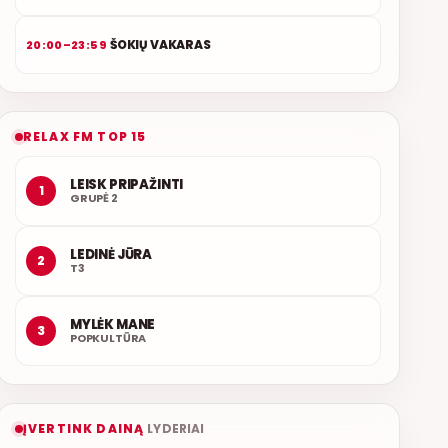
ŠOKIŲ VAKARAS
20:00–23:59
RELAX FM TOP 15
LEISK PRIPAŽINTI
1
GRUPĖ 2
LEDINĖ JŪRA
2
T3
MYLĖK MANE
3
POPKULTŪRA
ĮVERTINK DAINĄ
LYDERIAI