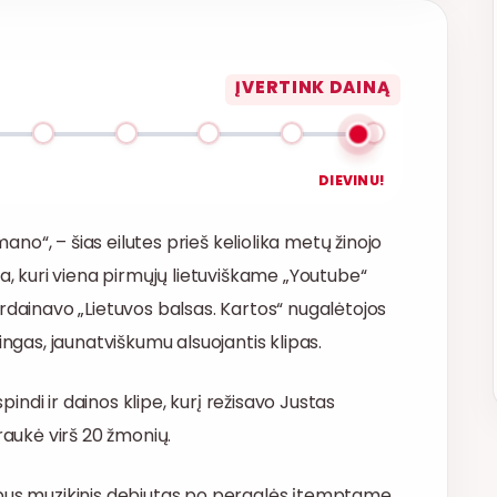
ĮVERTINK DAINĄ
DIEVINU!
mano“, – šias eilutes prieš keliolika metų žinojo
na, kuri viena pirmųjų lietuviškame „Youtube“
rdainavo „Lietuvos balsas. Kartos“ nugalėtojos
ingas, jaunatviškumu alsuojantis klipas.
pindi ir dainos klipe, kurį režisavo Justas
raukė virš 20 žmonių.
rbus muzikinis debiutas po pergalės įtemptame