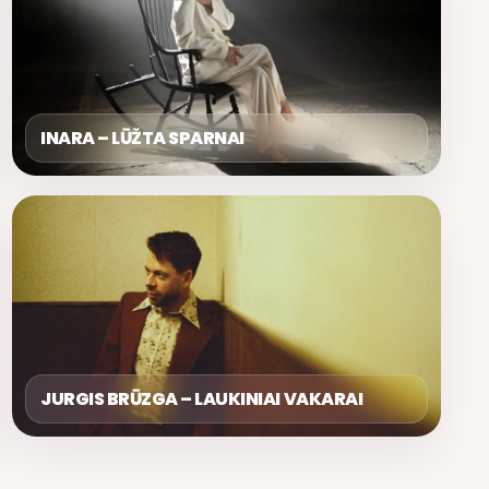
INARA – LŪŽTA SPARNAI
JURGIS BRŪZGA – LAUKINIAI VAKARAI