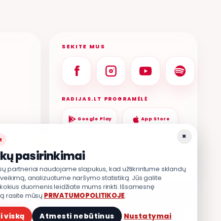
SEKITE MUS
RADIJAS.LT PROGRAMĖLĖ
Google Play
App Store
×
M
kų pasirinkimai
sų partneriai naudojame slapukus, kad užtikrintume sklandų
veikimą, analizuotume naršymo statistiką. Jūs galite
, kokius duomenis leidžiate mums rinkti. Išsamesnę
ją rasite mūsų
PRIVATUMO POLITIKOJE
.
TIKA
.
i viską
Atmesti nebūtinus
Nustatymai