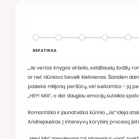
NEPATINKA
„Jis vertas knygos viršelio, saldžiausių žodžių ro
ar net niūniavo beveik kiekvienas. Šiandien dai
pasiekė milijoną peržiūrų, vėl suskambo – ją pe
„HEY! MIX”, o dar daugiau emocijų suteikia spalv
Romantiška ir jaunatviška kūrinio „Jis“ idėja atsis
Andriejauskas. Į intensyvų kūrybinį procesą įsit
„Hey! Mix” merginoms tai pirmasis ir ypač sva