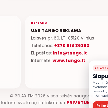
REKLAMA
UAB TANGO REKLAMA
Laisvės pr. 60, LT-05120 Vilnius
Telefonas:
+370 618 36363
El. paštas:
info@tango.lt
Internete:
www.tango.lt
RELAX F
Slapu
Mes ir mū
svetainės 
pasirinkti
© RELAX FM 2026 visos teisės saugomos.
informaci
dodami svetainę sutinkate su
PRIVATUMO POLI
Priimt