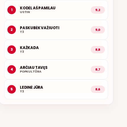
KODĖL AŠ PAMILAU
1
9,2
USTIN
PASKUBĖK VAŽIUOTI
2
9,0
T3
KAŽKADA
3
8,8
T3
ARČIAU TAVĘS
4
8,7
POPKULTŪRA
LEDINĖ JŪRA
5
8,6
T3