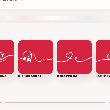
IENA
DIENOS ASORTI
GERA PROGA
KAD IR 
LEDINĖ JŪRA
T3