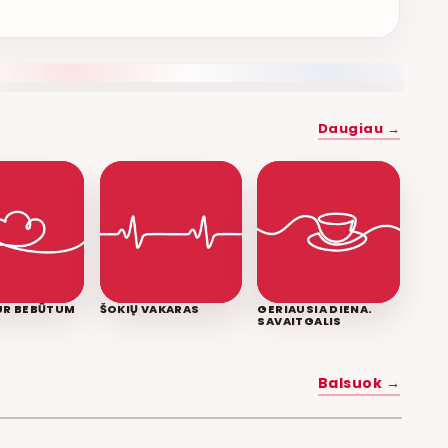
NAUJAS DUETAS RELAX FM ETERYJE
Daugiau →
KUR BEBŪTUM
ŠOKIŲ VAKARAS
GERIAUSIA DIENA.
SAVAITGALIS
MYLĖK MANE
Balsuok →
POPKULTŪRA