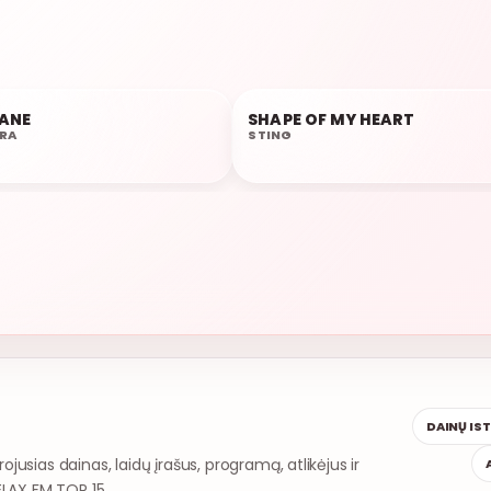
RELAX FM TOP 15
ANE
SHAPE OF MY HEART
02:05
RA
STING
DAINŲ IS
rojusias dainas, laidų įrašus, programą, atlikėjus ir
ELAX FM TOP 15.