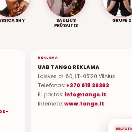
ESSICA SHY
SAULIUS
GRUPĖ 2
PRŪSAITIS
REKLAMA
UAB TANGO REKLAMA
Laisvės pr. 60, LT-05120 Vilnius
Telefonas:
+370 618 36363
El. paštas:
info@tango.lt
Internete:
www.tango.lt
os-
RELAX F