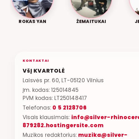
ROKAS YAN
ŽEMAITUKAI
J
KONTAKTAI
VšĮ KVARTOLĖ
Laisvės pr. 60, LT-05120 Vilnius
Įm. kodas: 125014845
PVM kodas: LT250148417
Telefonas:
0 5 2128706
Visais klausimais:
info@silver-rhinocer
879282.hostingersite.com
Muzikos redaktorius:
muzika@silver-