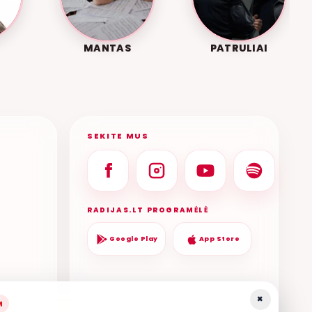
MANTAS
PATRULIAI
SEKITE MUS
RADIJAS.LT PROGRAMĖLĖ
Google Play
App Store
×
M