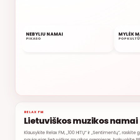
NEBYLIU NAMAI
MYLĖK M
02:13
02:10
PIKASO
POPKULTŪ
RELAX FM
Lietuviškos muzikos namai
Klausykite Relax FM, „100 HITŲ“ ir „Sentimentų“, raskite g
naujausias lietuviškos muzikos premjeras, balsuokite R