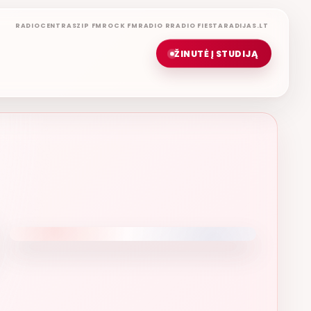
RADIOCENTRAS
ZIP FM
ROCK FM
RADIO R
RADIO FIESTA
RADIJAS.LT
ŽINUTĖ Į STUDIJĄ
IŠKOS MUZIKOS NAMAI
ETERYJE