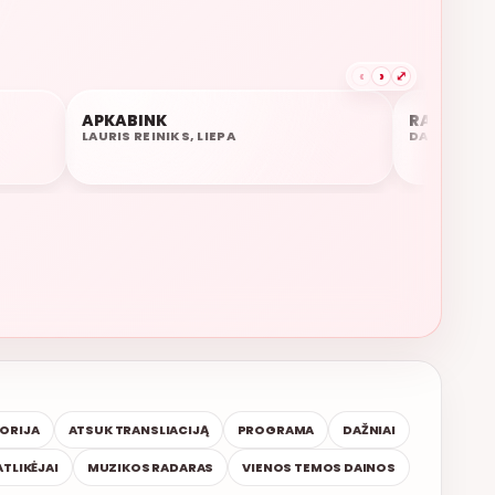
‹
›
⤢
APKABINK
RAUDONI 
02:02
01:58
LAURIS REINIKS, LIEPA
DAR
TORIJA
ATSUK TRANSLIACIJĄ
PROGRAMA
DAŽNIAI
ATLIKĖJAI
MUZIKOS RADARAS
VIENOS TEMOS DAINOS