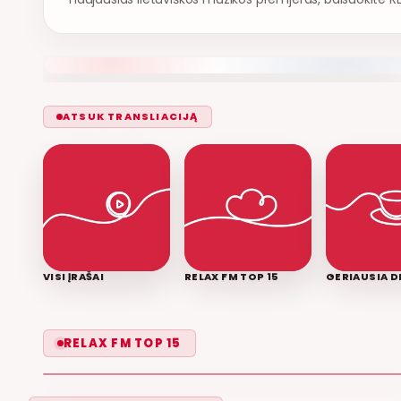
ATSUK TRANSLIACIJĄ
VISI ĮRAŠAI
RELAX FM TOP 15
GERIAUSIA D
LEISK PRIPAŽINTI
RELAX FM TOP 15
GRUPĖ 2