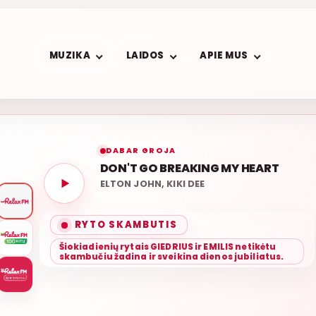
MUZIKA
LAIDOS
APIE MUS
DABAR GROJA
DON'T GO BREAKING MY HEART
ELTON JOHN, KIKI DEE
LIETUV
RYTO SKAMBUTIS
Šiokiadienių rytais GIEDRIUS ir EMILIS netikėtu
skambučiu žadina ir sveikina dienos jubiliatus.