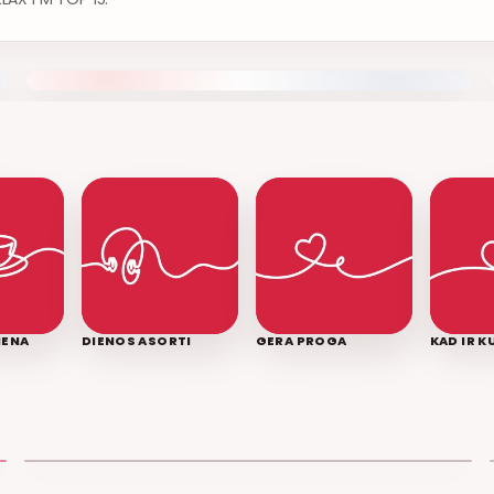
IENA
DIENOS ASORTI
GERA PROGA
KAD IR 
LEDINĖ JŪRA
T3