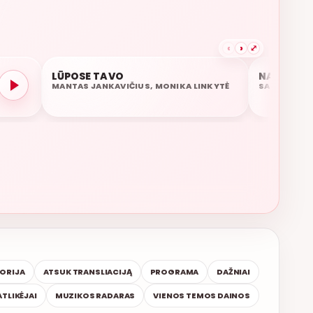
‹
›
⤢
POPULIARU 85%
LŪPOSE TAVO
NAMO REI
09:58
09:55
MANTAS JANKAVIČIUS, MONIKA LINKYTĖ
SAULIUS PR
ŽINIOS
TORIJA
ATSUK TRANSLIACIJĄ
PROGRAMA
DAŽNIAI
ATLIKĖJAI
MUZIKOS RADARAS
VIENOS TEMOS DAINOS