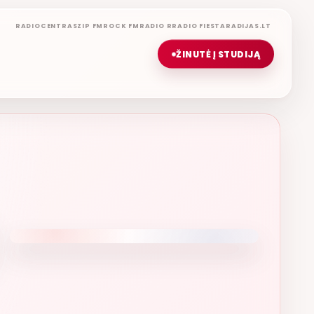
RADIOCENTRAS
ZIP FM
ROCK FM
RADIO R
RADIO FIESTA
RADIJAS.LT
ŽINUTĖ Į STUDIJĄ
GERIAUSIA DIENA
ETERYJE