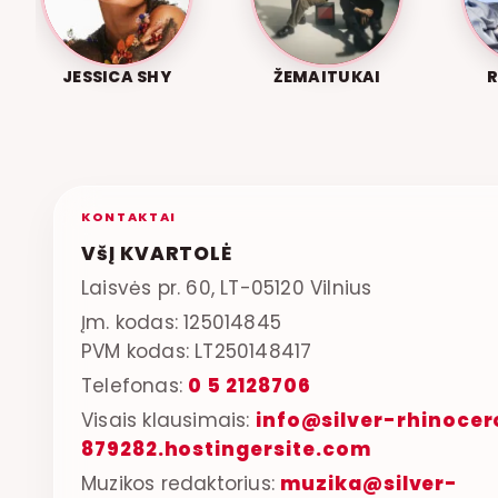
JESSICA SHY
ŽEMAITUKAI
KONTAKTAI
VšĮ KVARTOLĖ
Laisvės pr. 60, LT-05120 Vilnius
Įm. kodas: 125014845
PVM kodas: LT250148417
Telefonas:
0 5 2128706
Visais klausimais:
info@silver-rhinocer
879282.hostingersite.com
Muzikos redaktorius:
muzika@silver-