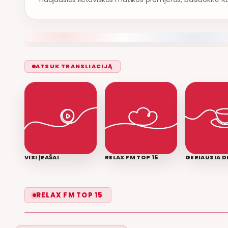
ATSUK TRANSLIACIJĄ
VISI ĮRAŠAI
RELAX FM TOP 15
GERIAUSIA D
LEISK PRIPAŽINTI
RELAX FM TOP 15
GRUPĖ 2