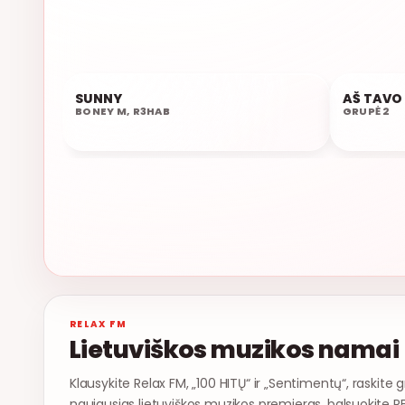
SUNNY
AŠ TAVO
10:07
10:04
BONEY M, R3HAB
GRUPĖ 2
RELAX FM
Lietuviškos muzikos namai
Klausykite Relax FM, „100 HITŲ“ ir „Sentimentų“, raskite g
naujausias lietuviškos muzikos premjeras, balsuokite R