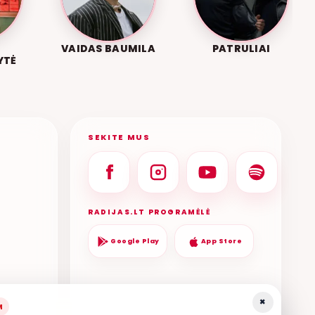
VAIDAS BAUMILA
PATRULIAI
YTĖ
SEKITE MUS
RADIJAS.LT PROGRAMĖLĖ
Google Play
App Store
×
M