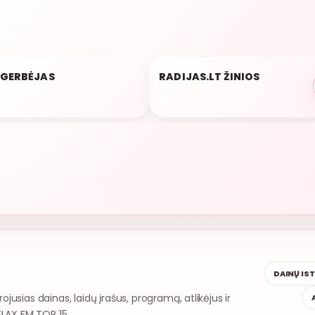
AUKSINĖ
POPULIARU 93%
 GERBĖJAS
RADIJAS.LT ŽINIOS
10:01
DAINŲ IS
rojusias dainas, laidų įrašus, programą, atlikėjus ir
ELAX FM TOP 15.