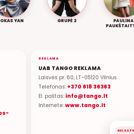
ROKAS YAN
GRUPĖ 2
PAULINA
PAUKŠTAIT
REKLAMA
UAB TANGO REKLAMA
Laisvės pr. 60, LT-05120 Vilnius
Telefonas:
+370 618 36363
El. paštas:
info@tango.lt
Internete:
www.tango.lt
os-
RELAX F