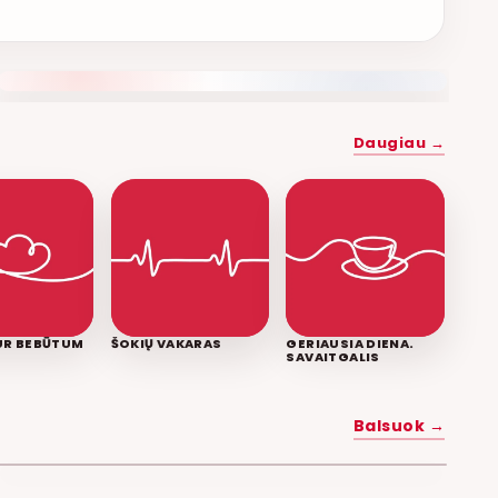
NAUJAS DUETAS RELAX FM ETERYJE
Daugiau →
KUR BEBŪTUM
ŠOKIŲ VAKARAS
GERIAUSIA DIENA.
SAVAITGALIS
MYLĖK MANE
Balsuok →
POPKULTŪRA