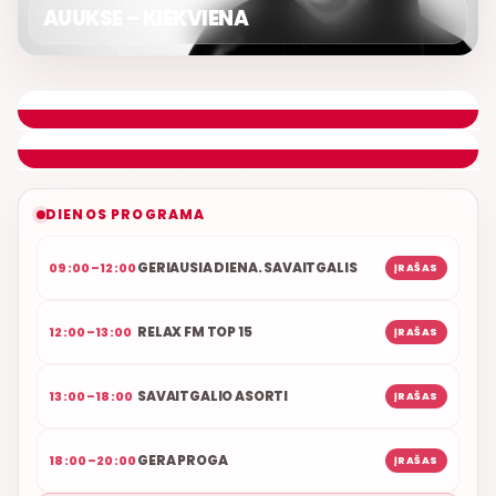
AUUKSE – KIEKVIENA
ŠOKIŲ VAKARAS
ETERYJE
NAUJAS DUETAS RELAX FM ETERYJE
DIENOS PROGRAMA
GERIAUSIA DIENA. SAVAITGALIS
09:00–12:00
ĮRAŠAS
RELAX FM TOP 15
12:00–13:00
ĮRAŠAS
SAVAITGALIO ASORTI
13:00–18:00
ĮRAŠAS
GERA PROGA
18:00–20:00
ĮRAŠAS