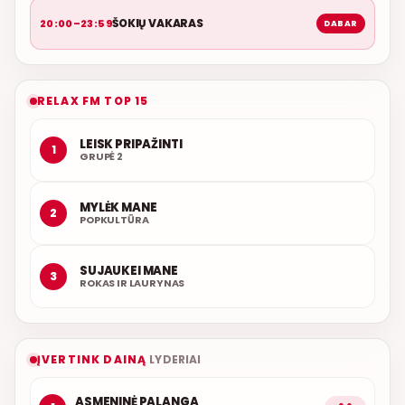
ŠOKIŲ VAKARAS
20:00–23:59
DABAR
RELAX FM TOP 15
LEISK PRIPAŽINTI
1
GRUPĖ 2
MYLĖK MANE
2
POPKULTŪRA
SUJAUKEI MANE
3
ROKAS IR LAURYNAS
ĮVERTINK DAINĄ
LYDERIAI
ASMENINĖ PALANGA