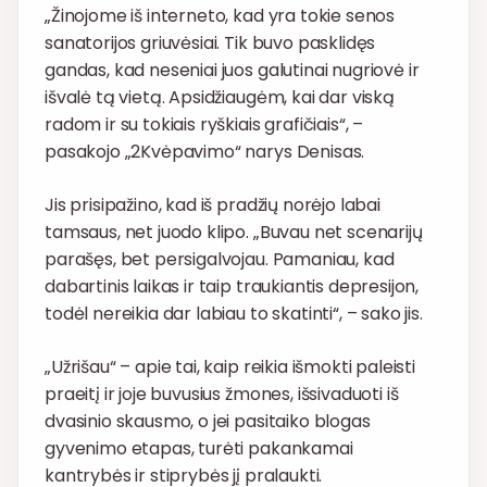
„Žinojome iš interneto, kad yra tokie senos
sanatorijos griuvėsiai. Tik buvo pasklidęs
gandas, kad neseniai juos galutinai nugriovė ir
išvalė tą vietą. Apsidžiaugėm, kai dar viską
radom ir su tokiais ryškiais grafičiais“, –
pasakojo „2Kvėpavimo“ narys Denisas.
Jis prisipažino, kad iš pradžių norėjo labai
tamsaus, net juodo klipo. „Buvau net scenarijų
parašęs, bet persigalvojau. Pamaniau, kad
dabartinis laikas ir taip traukiantis depresijon,
todėl nereikia dar labiau to skatinti“, – sako jis.
„Užrišau“ – apie tai, kaip reikia išmokti paleisti
praeitį ir joje buvusius žmones, išsivaduoti iš
dvasinio skausmo, o jei pasitaiko blogas
gyvenimo etapas, turėti pakankamai
kantrybės ir stiprybės jį pralaukti.