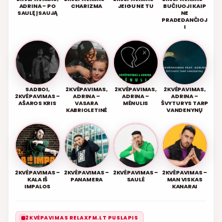
ADRINA – PO
CHARIZMA
JEIGU NE TU
BUČIUOJI KAIP
SAULĘ Į SAUJĄ
NE
PRADEDANČIOJ
I
SADBOI,
2KVĖPAVIMAS,
2KVĖPAVIMAS,
2KVĖPAVIMAS,
2KVĖPAVIMAS –
ADRINA –
ADRINA –
ADRINA –
AŠAROS KRIS
VASARA
MĖNULIS
ŠVYTURYS TARP
KABRIOLETINĖ
VANDENYNŲ
2KVĖPAVIMAS –
2KVĖPAVIMAS –
2KVĖPAVIMAS –
2KVĖPAVIMAS –
KALA IŠ
PANAMERA
SAULĖ
MAN VISKAS
IMPALOS
KANARAI
2KVĖPAVIMAS RELAXFM.LT PUSLAPIS