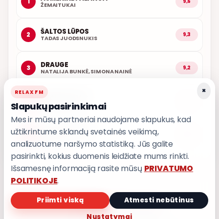
1
9,6
ŽEMAITUKAI
ŠALTOS LŪPOS
2
9,3
TADAS JUODSNUKIS
DRAUGE
3
9,2
NATALIJA BUNKĖ, SIMONA NAINĖ
×
RELAX FM
ARČIAU TAVĘS
4
9,1
Slapukų pasirinkimai
POPKULTŪRA
Mes ir mūsų partneriai naudojame slapukus, kad
užtikrintume sklandų svetainės veikimą,
AŠ ATVAŽIUOJU
5
9,0
KARALIAI
analizuotume naršymo statistiką. Jūs galite
pasirinkti, kokius duomenis leidžiate mums rinkti.
Išsamesnę informaciją rasite mūsų
PRIVATUMO
POLITIKOJE
.
Priimti viską
Atmesti nebūtinus
PRIVATUMO POLITIKA
Nustatymai
Privatumo nustatymai