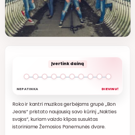
Įvertink dainą
NEPATINKA
DIEVINU!
Roko ir kantri muzikos gerbėjams grupė „Bon
Jeans“ pristato naujausią savo kūrinį „Nakties
svajos“, kuriam vaizdo klipas susuktas
istoriniame Žemosios Panemunės dvare.