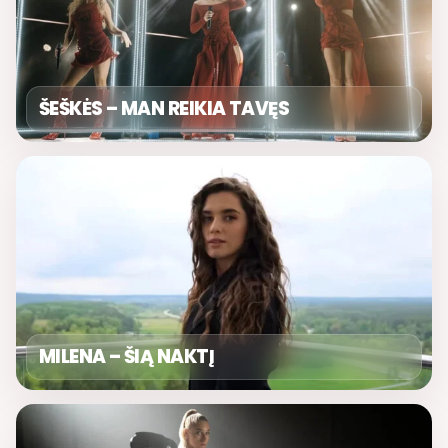
ŠEŠKĖS – MAN REIKIA TAVĘS
MILENA – ŠIĄ NAKTĮ