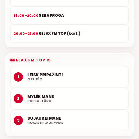
GERA PROGA
18:00–20:00
RELAX FM TOP (kart.)
20:00–21:00
RELAX FM TOP 15
LEISK PRIPAŽINTI
1
GRUPĖ 2
MYLĖK MANE
2
POPKULTŪRA
SUJAUKEI MANE
3
ROKAS IR LAURYNAS