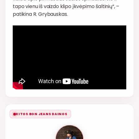
tapo vienu iš vaizdo klipo įkvėpimo šaltinių“, –
patikina R. Grybauskas.
KITOS BON JEANS DAINOS