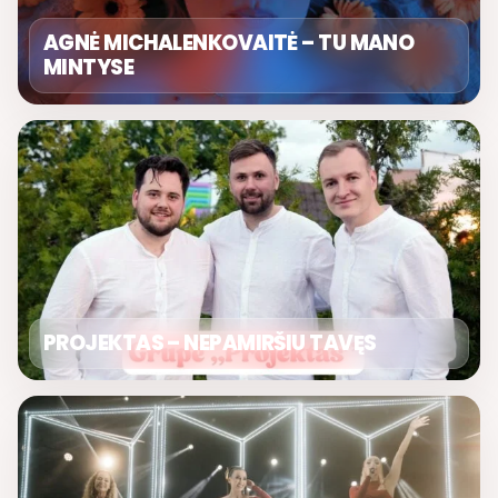
AGNĖ MICHALENKOVAITĖ – TU MANO
MINTYSE
PROJEKTAS – NEPAMIRŠIU TAVĘS