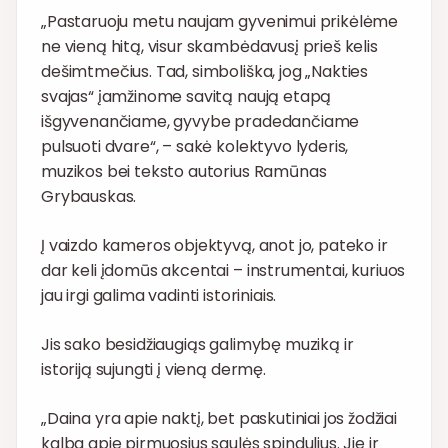
„Pastaruoju metu naujam gyvenimui prikėlėme
ne vieną hitą, visur skambėdavusį prieš kelis
dešimtmečius. Tad, simboliška, jog „Nakties
svajas“ įamžinome savitą naują etapą
išgyvenančiame, gyvybe pradedančiame
pulsuoti dvare“, – sakė kolektyvo lyderis,
muzikos bei teksto autorius Ramūnas
Grybauskas.
Į vaizdo kameros objektyvą, anot jo, pateko ir
dar keli įdomūs akcentai – instrumentai, kuriuos
jau irgi galima vadinti istoriniais.
Jis sako besidžiaugiąs galimybę muziką ir
istoriją sujungti į vieną dermę.
„Daina yra apie naktį, bet paskutiniai jos žodžiai
kalba apie pirmuosius saulės spindulius. Jie ir