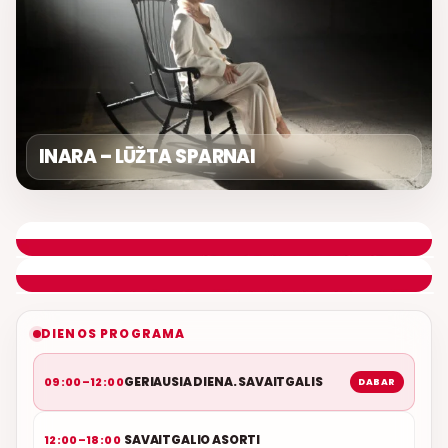
INARA – LŪŽTA SPARNAI
GERIAUSIA DIENA. SAVAITGALIS
REMIGIJUS LUKOČIUS
ETERYJE
NAUJAS DUETAS RELAX FM ETERYJE
DIENOS PROGRAMA
GERIAUSIA DIENA. SAVAITGALIS
09:00–12:00
DABAR
SAVAITGALIO ASORTI
12:00–18:00