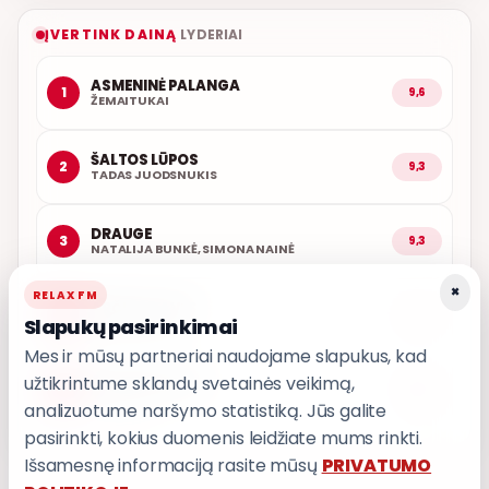
ĮVERTINK DAINĄ
LYDERIAI
ASMENINĖ PALANGA
1
9,6
ŽEMAITUKAI
ŠALTOS LŪPOS
2
9,3
TADAS JUODSNUKIS
DRAUGE
3
9,3
NATALIJA BUNKĖ, SIMONA NAINĖ
×
RELAX FM
ARČIAU TAVĘS
4
9,1
Slapukų pasirinkimai
POPKULTŪRA
Mes ir mūsų partneriai naudojame slapukus, kad
užtikrintume sklandų svetainės veikimą,
AŠ ATVAŽIUOJU
5
9,0
KARALIAI
analizuotume naršymo statistiką. Jūs galite
pasirinkti, kokius duomenis leidžiate mums rinkti.
Išsamesnę informaciją rasite mūsų
PRIVATUMO