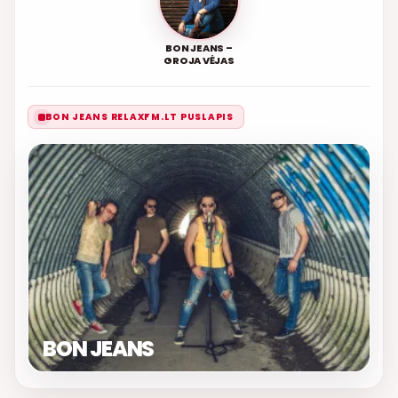
BON JEANS –
GROJA VĖJAS
BON JEANS RELAXFM.LT PUSLAPIS
BON JEANS