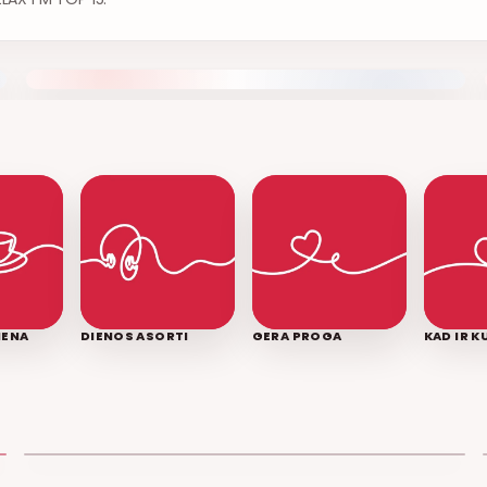
IENA
DIENOS ASORTI
GERA PROGA
KAD IR 
LEDINĖ JŪRA
T3