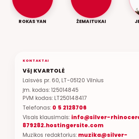
ROKAS YAN
ŽEMAITUKAI
J
KONTAKTAI
VšĮ KVARTOLĖ
Laisvės pr. 60, LT-05120 Vilnius
Įm. kodas: 125014845
PVM kodas: LT250148417
Telefonas:
0 5 2128706
Visais klausimais:
info@silver-rhinocer
879282.hostingersite.com
Muzikos redaktorius:
muzika@silver-