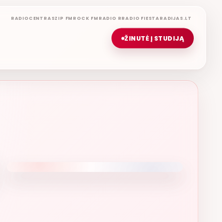
RADIOCENTRAS
ZIP FM
ROCK FM
RADIO R
RADIO FIESTA
RADIJAS.LT
ŽINUTĖ Į STUDIJĄ
IŠKOS MUZIKOS NAMAI
ETERYJE