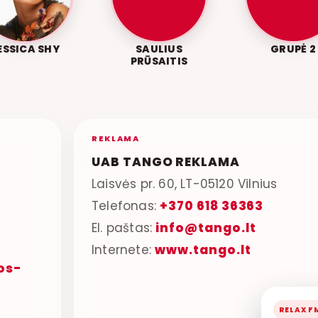
ESSICA SHY
SAULIUS
GRUPĖ 2
PRŪSAITIS
REKLAMA
UAB TANGO REKLAMA
Laisvės pr. 60, LT-05120 Vilnius
Telefonas:
+370 618 36363
El. paštas:
info@tango.lt
Internete:
www.tango.lt
os-
RELAX F