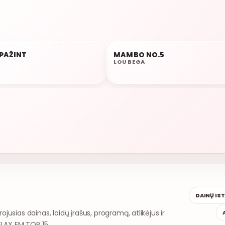
RELAX FM TOP 15
IPAŽINT
MAMBO NO.5
01:46
LOU BEGA
DAINŲ IS
rojusias dainas, laidų įrašus, programą, atlikėjus ir
ELAX FM TOP 15.