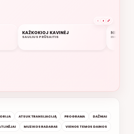
‹
›
⤢
KAŽKOKIOJ KAVINĖJ
NIEKO DA
01:42
01:39
SAULIUS PRŪSAITIS
INGA JANKA
TORIJA
ATSUK TRANSLIACIJĄ
PROGRAMA
DAŽNIAI
ATLIKĖJAI
MUZIKOS RADARAS
VIENOS TEMOS DAINOS