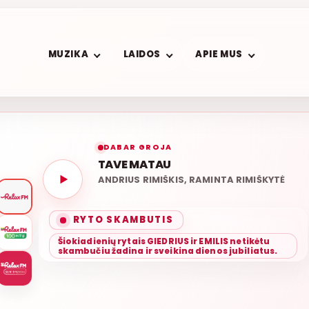
MUZIKA
LAIDOS
APIE MUS
DABAR GROJA
TAVE MATAU
ANDRIUS RIMIŠKIS, RAMINTA RIMIŠKYTĖ
LIETUV
RYTO SKAMBUTIS
Šiokiadienių rytais GIEDRIUS ir EMILIS netikėtu
skambučiu žadina ir sveikina dienos jubiliatus.