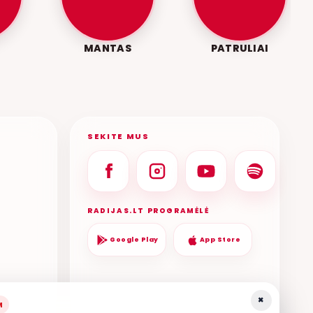
MANTAS
PATRULIAI
SEKITE MUS
RADIJAS.LT PROGRAMĖLĖ
Google Play
App Store
×
M