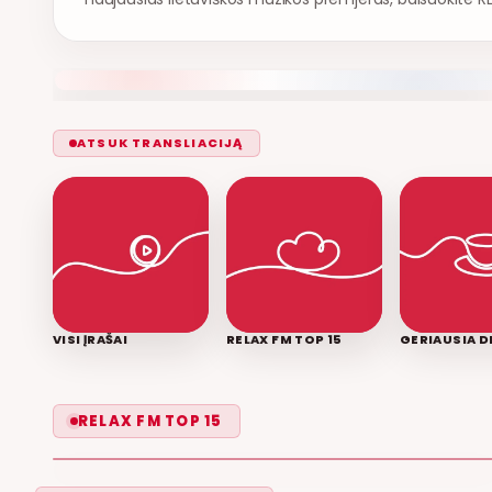
ATSUK TRANSLIACIJĄ
VISI ĮRAŠAI
RELAX FM TOP 15
GERIAUSIA D
LEISK PRIPAŽINTI
RELAX FM TOP 15
GRUPĖ 2