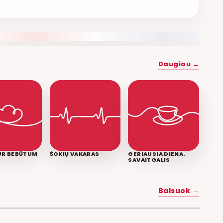
NAUJAS DUETAS RELAX FM ETERYJE
Daugiau →
KUR BEBŪTUM
ŠOKIŲ VAKARAS
GERIAUSIA DIENA.
SAVAITGALIS
MYLĖK MANE
Balsuok →
POPKULTŪRA