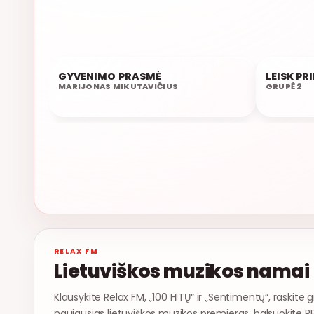
POPULIARU 71%
GYVENIMO PRASMĖ
LEISK PR
01:50
01:48
MARIJONAS MIKUTAVIČIUS
GRUPĖ 2
RELAX FM
Lietuviškos muzikos namai
Klausykite Relax FM, „100 HITŲ“ ir „Sentimentų“, raskite g
naujausias lietuviškos muzikos premjeras, balsuokite R