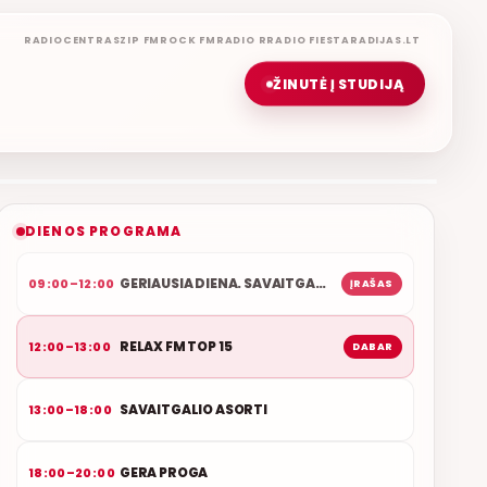
RADIOCENTRAS
ZIP FM
ROCK FM
RADIO R
RADIO FIESTA
RADIJAS.LT
ŽINUTĖ Į STUDIJĄ
RELAX FM TOP 15
ROLANDAS JANAUDIS
ETERYJE
NAUJAS DUETAS RELAX FM ETERYJE
DIENOS PROGRAMA
GERIAUSIA DIENA. SAVAITGALIS
09:00–12:00
ĮRAŠAS
RELAX FM TOP 15
12:00–13:00
DABAR
SAVAITGALIO ASORTI
13:00–18:00
GERA PROGA
18:00–20:00