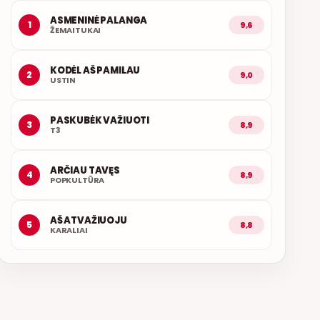
ASMENINĖ PALANGA
1
9,6
ŽEMAITUKAI
KODĖL AŠ PAMILAU
2
9,0
USTIN
PASKUBĖK VAŽIUOTI
3
8,9
T3
ARČIAU TAVĘS
4
8,9
POPKULTŪRA
AŠ ATVAŽIUOJU
5
8,8
KARALIAI