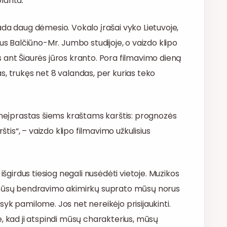
olanta.
ada daug dėmesio. Vokalo įrašai vyko Lietuvoje,
us Balčiūno-Mr. Jumbo studijoje, o vaizdo klipo
 ant Šiaurės jūros kranto. Pora filmavimo dieną
s, trukęs net 8 valandas, per kurias teko
– neįprastas šiems kraštams karštis: prognozės
štis“, – vaizdo klipo filmavimo užkulisius
išgirdus tiesiog negali nusėdėti vietoje. Muzikos
ų mūsų bendravimo akimirkų suprato mūsų norus
išsyk pamilome. Jos net nereikėjo prisijaukinti.
, kad ji atspindi mūsų charakterius, mūsų