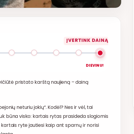
ĮVERTINK DAINĄ
DIEVINU!
ičiūtė pristato karštą naujieną – dainą
ejonių neturiu jokių“. Kodėl? Nes ir vėl, tai
 Juk būna visko: kartais rytas prasideda slogiomis
kartais ryte jautiesi kaip ant sparnų ir norisi