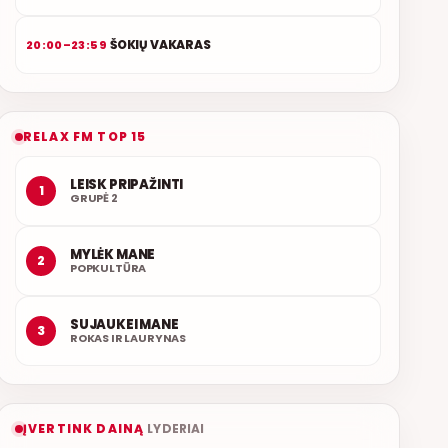
ŠOKIŲ VAKARAS
20:00–23:59
RELAX FM TOP 15
LEISK PRIPAŽINTI
1
GRUPĖ 2
MYLĖK MANE
2
POPKULTŪRA
SUJAUKEI MANE
3
ROKAS IR LAURYNAS
ĮVERTINK DAINĄ
LYDERIAI