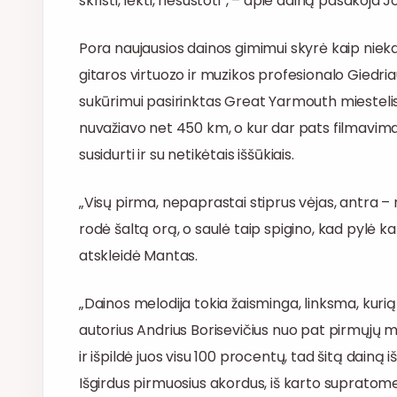
skristi, lėkti, nesustoti“, – apie dainą pasakoja J
Pora naujausios dainos gimimui skyrė kaip niek
gitaros virtuozo ir muzikos profesionalo Giedria
sukūrimui pasirinktas Great Yarmouth miestelis
nuvažiavo net 450 km, o kur dar pats filmavima
susidurti ir su netikėtais iššūkiais.
„Visų pirma, nepaprastai stiprus vėjas, antra 
rodė šaltą orą, o saulė taip spigino, kad pylė kar
atskleidė Mantas.
„Dainos melodija tokia žaisminga, linksma, kurią 
autorius Andrius Borisevičius nuo pat pirmųj
ir išpildė juos visu 100 procentų, tad šitą dainą 
Išgirdus pirmuosius akordus, iš karto supratome