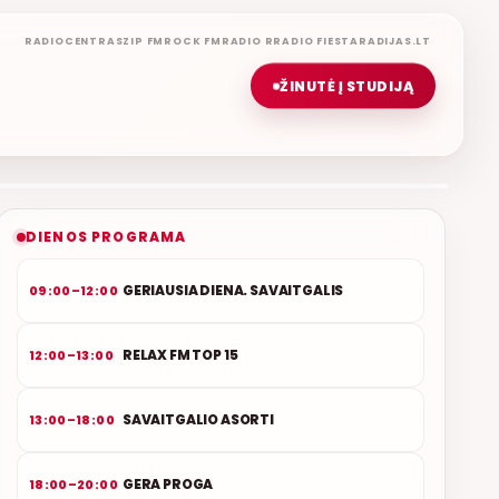
RADIOCENTRAS
ZIP FM
ROCK FM
RADIO R
RADIO FIESTA
RADIJAS.LT
ŽINUTĖ Į STUDIJĄ
LIETUVIŠKOS MUZIKOS NAMAI
ETERYJE
NAUJAS DUETAS RELAX FM ETERYJE
DIENOS PROGRAMA
GERIAUSIA DIENA. SAVAITGALIS
09:00–12:00
RELAX FM TOP 15
12:00–13:00
SAVAITGALIO ASORTI
13:00–18:00
GERA PROGA
18:00–20:00