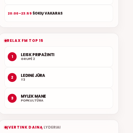
ŠOKIŲ VAKARAS
20:00–23:59
RELAX FM TOP 15
LEISK PRIPAŽINTI
1
GRUPĖ 2
LEDINĖ JŪRA
2
T3
MYLĖK MANE
3
POPKULTŪRA
ĮVERTINK DAINĄ
LYDERIAI