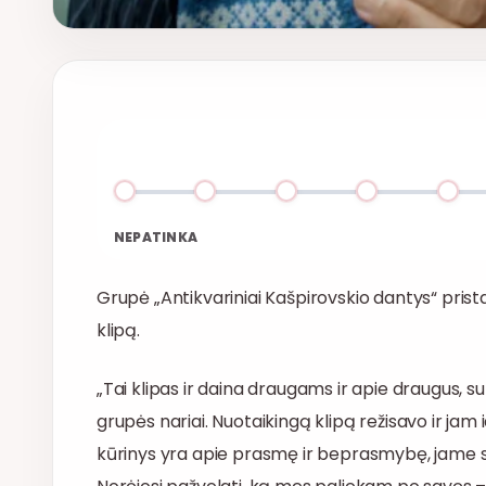
NEPATINKA
Grupė „Antikvariniai Kašpirovskio dantys“ prista
klipą.
„Tai klipas ir daina draugams ir apie draugus, su
grupės nariai. Nuotaikingą klipą režisavo ir jam
kūrinys yra apie prasmę ir beprasmybę, jame s