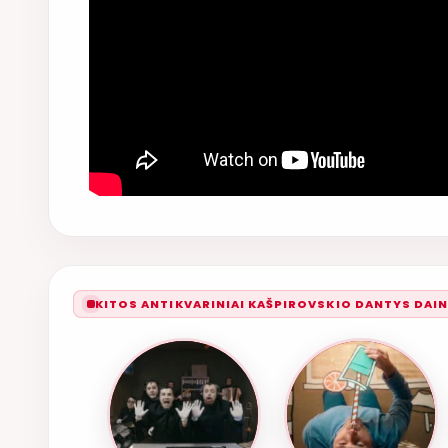
KITOS ANTIKVARINIAI KAŠPIROVSKIO DANTYS DAI