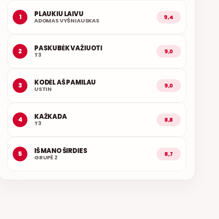
PLAUKIU LAIVU
1
9,4
ADOMAS VYŠNIAUSKAS
PASKUBĖK VAŽIUOTI
2
9,0
T3
KODĖL AŠ PAMILAU
3
9,0
USTIN
KAŽKADA
4
8,8
T3
IŠ MANO ŠIRDIES
5
8,7
GRUPĖ 2