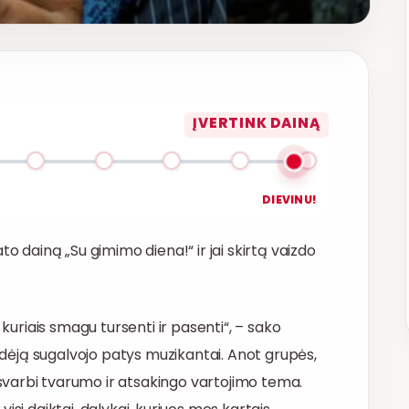
ĮVERTINK DAINĄ
DIEVINU!
to dainą „Su gimimo diena!“ ir jai skirtą vaizdo
 kuriais smagu tursenti ir pasenti“, – sako
 idėją sugalvojo patys muzikantai. Anot grupės,
varbi tvarumo ir atsakingo vartojimo tema.