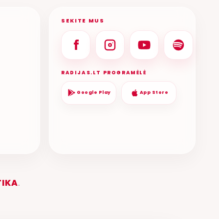
SEKITE MUS
RADIJAS.LT PROGRAMĖLĖ
Google Play
App Store
TIKA
.