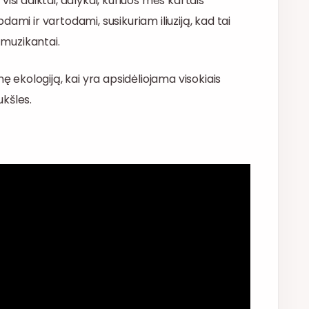
isi daiktai, dalykai, kuriuos mes kartais
ami ir vartodami, susikuriam iliuziją, kad tai
 muzikantai.
ę ekologiją, kai yra apsidėliojama visokiais
ukšles.