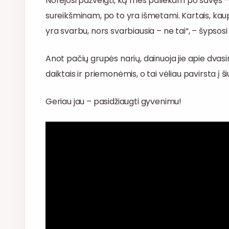
Norėjosi pažvelgti, ką mes paliekam po savęs – v
sureikšminam, po to yra išmetami. Kartais, kaupd
yra svarbu, nors svarbiausia – ne tai“, – šypsosi
Anot pačių grupės narių, dainuoja jie apie dvasin
daiktais ir priemonėmis, o tai vėliau pavirsta į ši
Geriau jau – pasidžiaugti gyvenimu!