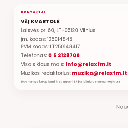
KONTAKTAI
VšĮ KVARTOLĖ
Laisvės pr. 60, LT-05120 Vilnius
Įm. kodas: 125014845
PVM kodas: LT250148417
Telefonas:
0 5 2128706
Visais klausimais:
info@relaxfm.lt
Muzikos redaktorius:
muzika@relaxfm.lt
Duomenys kaupiami ir saugomi LR juridinių asmenų registre
Nau