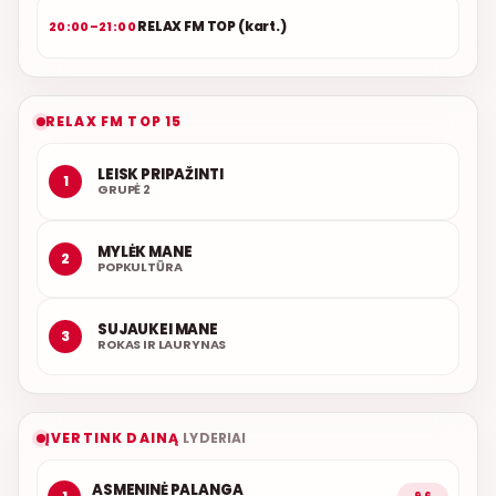
RELAX FM TOP (kart.)
20:00–21:00
RELAX FM TOP 15
LEISK PRIPAŽINTI
1
GRUPĖ 2
MYLĖK MANE
2
POPKULTŪRA
SUJAUKEI MANE
3
ROKAS IR LAURYNAS
ĮVERTINK DAINĄ
LYDERIAI
ASMENINĖ PALANGA