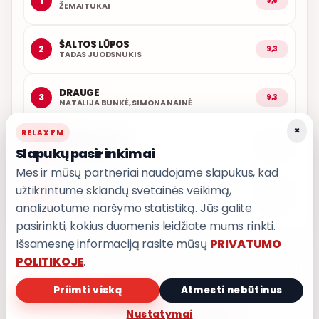
1
9,6
ŽEMAITUKAI
ŠALTOS LŪPOS
2
9,3
TADAS JUODSNUKIS
DRAUGE
3
9,3
NATALIJA BUNKĖ, SIMONA NAINĖ
×
RELAX FM
ARČIAU TAVĘS
4
9,1
Slapukų pasirinkimai
POPKULTŪRA
Mes ir mūsų partneriai naudojame slapukus, kad
užtikrintume sklandų svetainės veikimą,
AŠ ATVAŽIUOJU
5
9,0
KARALIAI
analizuotume naršymo statistiką. Jūs galite
pasirinkti, kokius duomenis leidžiate mums rinkti.
Išsamesnę informaciją rasite mūsų
PRIVATUMO
POLITIKOJE
.
Priimti viską
Atmesti nebūtinus
PRIVATUMO POLITIKA
Nustatymai
Privatumo nustatymai