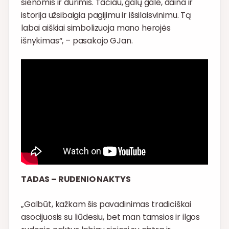
sienomis ir durimis. Tačiau, galų gale, daina ir
istorija užsibaigia pagijimu ir išsilaisvinimu. Tą
labai aiškiai simbolizuoja mano herojės
išnykimas“, – pasakojo GJan.
TADAS – RUDENIO NAKTYS
„Galbūt, kažkam šis pavadinimas tradiciškai
asocijuosis su liūdesiu, bet man tamsios ir ilgos