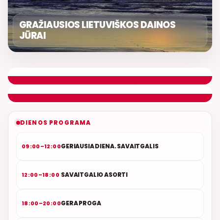
GRAŽIAUSIOS LIETUVIŠKOS DAINOS
JŪRAI
LIETUVIŠKOS MUZIKOS NAMAI
ETERYJE
NAUJAS DUETAS RELAX FM ETERYJE
DIENOS PROGRAMA
GERIAUSIA DIENA. SAVAITGALIS
09:00–12:00
SAVAITGALIO ASORTI
12:00–18:00
GERA PROGA
18:00–20:00