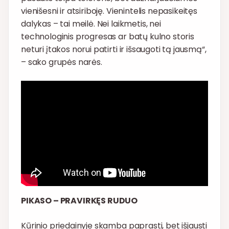
vienišesni ir atsiriboję. Vienintelis nepasikeitęs
dalykas – tai meilė. Nei laikmetis, nei
technologinis progresas ar batų kulno storis
neturi įtakos norui patirti ir išsaugoti tą jausmą“,
– sako grupės narės.
PIKASO – PRAVIRKĘS RUDUO
Kūrinio priedainyje skamba paprasti, bet išjausti