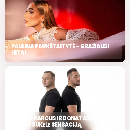
PAULINA PAUKŠTAITYTĖ – GRAŽIAUSI
HITAI
GRUPĖ 2 KAROLIS IR DONATAS: DAINOS,
KURIOS SUKĖLĖ SENSACIJĄ