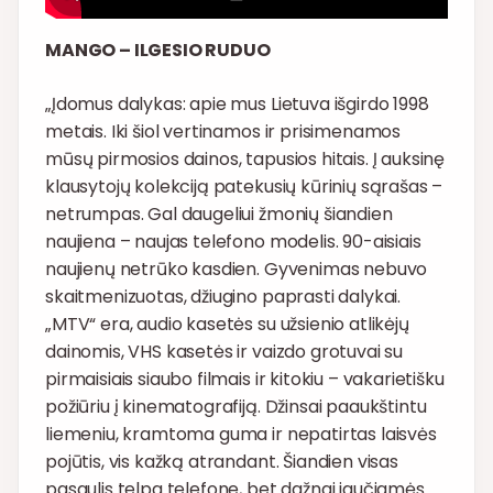
MANGO – ILGESIO RUDUO
„Įdomus dalykas: apie mus Lietuva išgirdo 1998
metais. Iki šiol vertinamos ir prisimenamos
mūsų pirmosios dainos, tapusios hitais. Į auksinę
klausytojų kolekciją patekusių kūrinių sąrašas –
netrumpas. Gal daugeliui žmonių šiandien
naujiena – naujas telefono modelis. 90-aisiais
naujienų netrūko kasdien. Gyvenimas nebuvo
skaitmenizuotas, džiugino paprasti dalykai.
„MTV“ era, audio kasetės su užsienio atlikėjų
dainomis, VHS kasetės ir vaizdo grotuvai su
pirmaisiais siaubo filmais ir kitokiu – vakarietišku
požiūriu į kinematografiją. Džinsai paaukštintu
liemeniu, kramtoma guma ir nepatirtas laisvės
pojūtis, vis kažką atrandant. Šiandien visas
pasaulis telpa telefone, bet dažnai jaučiamės