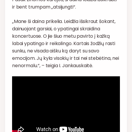
ir bent trumpam „atsijungti“.
„Mane ši daina prikelia. Leidžia išsikraut šokant,
dainuojant garsiai, o ypatingai skraidina
koncertuose. O jie šiuo metu pavirto į kažką
labai ypatingo ir reikalingo. Kartais žodžių rasti
sunku, ne visada aišku ką daryt su savo
emocijom. Jų kyla visokių ir tai nei stebėtina, nei
nenormalu.“, – teigia I. Jankauskaitė.