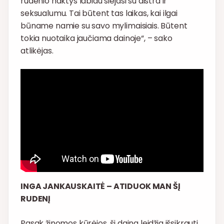
rudenio naktys labiau siejasi su aistra ir
seksualumu. Tai būtent tas laikas, kai ilgai
būname namie su savo mylimaisiais. Būtent
tokia nuotaika jaučiama dainoje“, – sako
atlikėjas.
INGA JANKAUSKAITĖ – ATIDUOK MAN ŠĮ
RUDENĮ
Pasak žinomos kūrėjos, ši daina leidžia išsikrauti