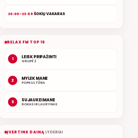
ŠOKIŲ VAKARAS
20:00–23:59
RELAX FM TOP 15
LEISK PRIPAŽINTI
1
GRUPĖ 2
MYLĖK MANE
2
POPKULTŪRA
SUJAUKEI MANE
3
ROKAS IR LAURYNAS
ĮVERTINK DAINĄ
LYDERIAI