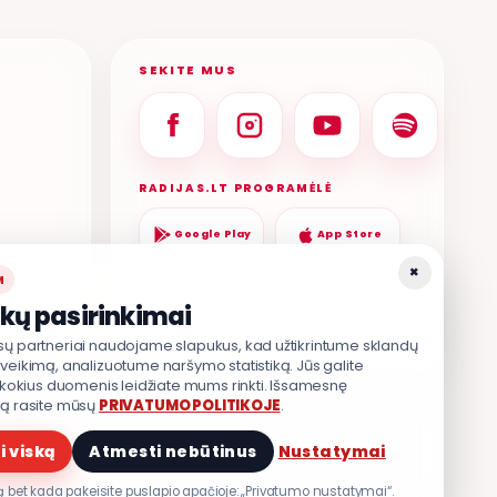
SEKITE MUS
RADIJAS.LT PROGRAMĖLĖ
Google Play
App Store
×
M
kų pasirinkimai
sų partneriai naudojame slapukus, kad užtikrintume sklandų
veikimą, analizuotume naršymo statistiką. Jūs galite
, kokius duomenis leidžiate mums rinkti. Išsamesnę
ją rasite mūsų
PRIVATUMO POLITIKOJE
.
TIKA
.
i viską
Atmesti nebūtinus
Nustatymai
 bet kada pakeisite puslapio apačioje: „Privatumo nustatymai“.