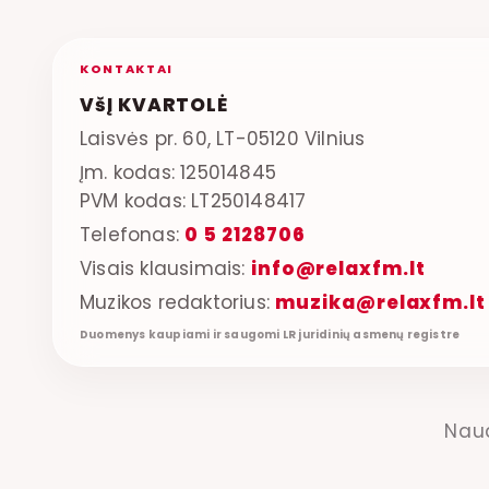
KONTAKTAI
VšĮ KVARTOLĖ
Laisvės pr. 60, LT-05120 Vilnius
Įm. kodas: 125014845
PVM kodas: LT250148417
Telefonas:
0 5 2128706
Visais klausimais:
info@relaxfm.lt
Muzikos redaktorius:
muzika@relaxfm.lt
Duomenys kaupiami ir saugomi LR juridinių asmenų registre
Nau