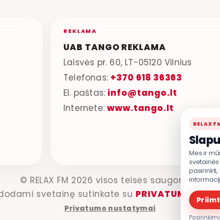
REKLAMA
UAB TANGO REKLAMA
Laisvės pr. 60, LT-05120 Vilnius
Telefonas:
+370 618 36363
El. paštas:
info@tango.lt
Internete:
www.tango.lt
RELAX F
Slapu
Mes ir mū
svetainės 
pasirinkti
© RELAX FM 2026 visos teisės saugomos.
informaci
dodami svetainę sutinkate su
PRIVATUMO POLI
Priimt
Privatumo nustatymai
Pasirinkimą