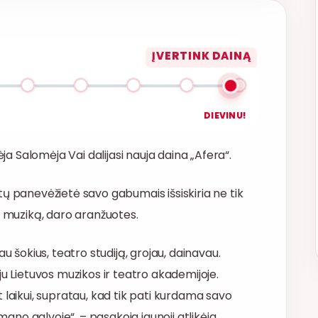
ĮVERTINK DAINĄ
DIEVINU!
ėja Salomėja Vai dalijasi nauja daina „Afera“.
ų panevėžietė savo gabumais išsiskiria ne tik
a muziką, daro aranžuotes.
u šokius, teatro studiją, grojau, dainavau.
ju Lietuvos muzikos ir teatro akademijoje.
 laikui, supratau, kad tik pati kurdama savo
mano galvoje“, – pasakoja jaunoji atlikėja.