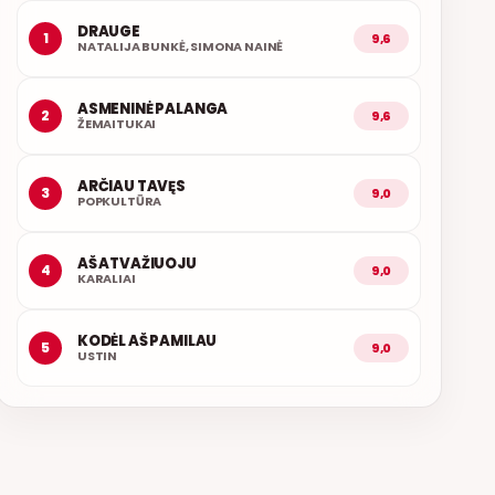
DRAUGE
1
9,6
NATALIJA BUNKĖ, SIMONA NAINĖ
ASMENINĖ PALANGA
2
9,6
ŽEMAITUKAI
ARČIAU TAVĘS
3
9,0
POPKULTŪRA
AŠ ATVAŽIUOJU
4
9,0
KARALIAI
KODĖL AŠ PAMILAU
5
9,0
USTIN