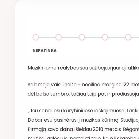
NEPATINKA
Muzikiniame realybės šou sužibėjusi jaunoji atlik
Salomėja Vaisiūnaitė – neeilinė mergina. 22 met
dėl balso tembro, tačiau taip pat ir prodiusuoj
„Jau seniai esu kūrybiniuose ieškojimuose. Lankia
Dabar esu pasinėrusi į muzikos kūrimą. Studijuo
Pirmąją savo dainą išleidau 2018 metais. Bėgant
muziką, galėsiu ją perteikti taip, kaip ji skamba 