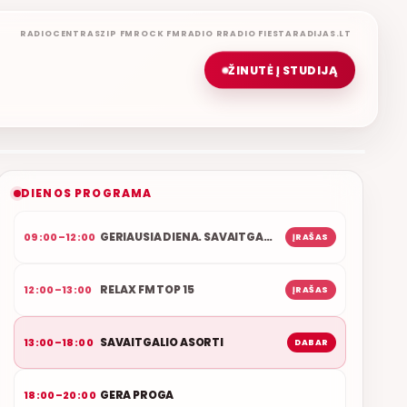
RADIOCENTRAS
ZIP FM
ROCK FM
RADIO R
RADIO FIESTA
RADIJAS.LT
ŽINUTĖ Į STUDIJĄ
SAVAITGALIO ASORTI
REMIGIJUS LUKOČIUS
ETERYJE
NAUJAS DUETAS RELAX FM ETERYJE
DIENOS PROGRAMA
GERIAUSIA DIENA. SAVAITGALIS
09:00–12:00
ĮRAŠAS
RELAX FM TOP 15
12:00–13:00
ĮRAŠAS
SAVAITGALIO ASORTI
13:00–18:00
DABAR
GERA PROGA
18:00–20:00