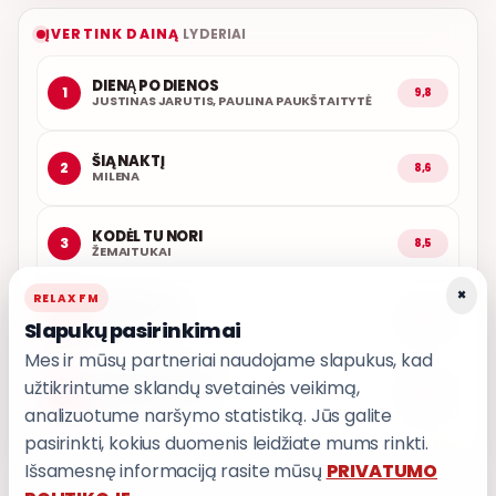
ĮVERTINK DAINĄ
LYDERIAI
DIENĄ PO DIENOS
1
9,8
JUSTINAS JARUTIS, PAULINA PAUKŠTAITYTĖ
ŠIĄ NAKTĮ
2
8,6
MILENA
KODĖL TU NORI
3
8,5
ŽEMAITUKAI
×
RELAX FM
LEDINĖ JŪRA
4
8,5
Slapukų pasirinkimai
T3
Mes ir mūsų partneriai naudojame slapukus, kad
užtikrintume sklandų svetainės veikimą,
LEISK PRIPAŽINTI
5
8,5
GRUPĖ 2
analizuotume naršymo statistiką. Jūs galite
pasirinkti, kokius duomenis leidžiate mums rinkti.
Išsamesnę informaciją rasite mūsų
PRIVATUMO