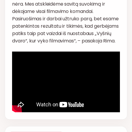
nėra. Mes atskleidėme savitą suvokimą ir
dėkojame visai filmavimo komandai.
Pasiruošimas ir darbai užtruko parą, bet esame
patenkintos rezultatu ir tikimės, kad gerbėjams
patiks taip pat vaizdai iš nuostabaus „Vyšnių
dvaro“, kur vyko filmavimas“, – pasakoja Rima.