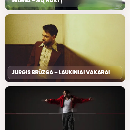
MILENA – ŠIĄ NAKTĮ
JURGIS BRŪZGA – LAUKINIAI VAKARAI