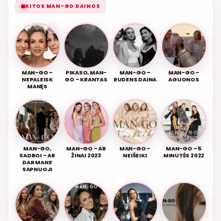
KITOS MAN-GO DAINOS
MAN-GO –
PIKASO, MAN-
MAN-GO –
MAN-GO –
NEPALEISK
GO – KRANTAS
RUDENS DAINA
AGUONOS
MANĘS
MAN-GO,
MAN-GO – AR
MAN-GO –
MAN-GO – 5
SADBOI – AR
ŽINAI 2023
NEIŠEIKI
MINUTĖS 2022
DAR MANE
SAPNUOJI