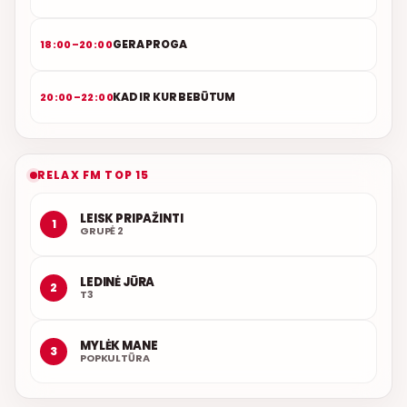
GERA PROGA
18:00–20:00
KAD IR KUR BEBŪTUM
20:00–22:00
RELAX FM TOP 15
LEISK PRIPAŽINTI
1
GRUPĖ 2
LEDINĖ JŪRA
2
T3
MYLĖK MANE
3
POPKULTŪRA