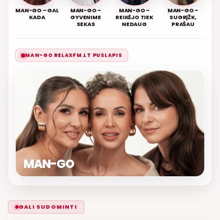
MAN-GO – GAL
MAN-GO –
MAN-GO –
MAN-GO –
KADA
GYVENIME
REIKĖJO TIEK
SUGRĮŽK,
SEKAS
NEDAUG
PRAŠAU
MAN-GO RELAXFM.LT PUSLAPIS
MAN-GO
GALI SUDOMINTI