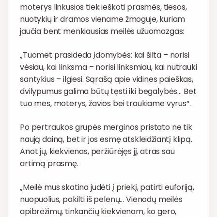
moterys linkusios tiek ieškoti prasmės, tiesos,
nuotykių ir dramos viename žmoguje, kuriam
jaučia bent menkiausias meilės užuomazgas:
„Tuomet prasideda įdomybės: kai šilta – norisi
vėsiau, kai linksma – norisi linksmiau, kai nutrauki
santykius – ilgiesi. Sąrašą apie vidines paieškas,
dvilypumus galima būtų tęsti iki begalybės… Bet
tuo mes, moterys, žavios bei traukiame vyrus“.
Po pertraukos grupės merginos pristato ne tik
naują dainą, bet ir jos esmę atskleidžiantį klipą.
Anot jų, kiekvienas, peržiūrėjęs jį, atras sau
artimą prasmę.
„Meilė mus skatina judėti į priekį, patirti euforiją,
nuopuolius, pakilti iš pelenų… Vienodų meilės
apibrėžimų, tinkančių kiekvienam, ko gero,