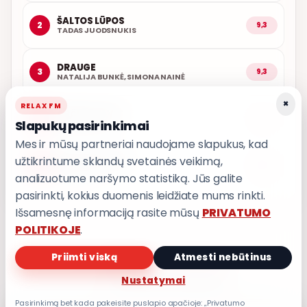
ŠALTOS LŪPOS
2
9,3
TADAS JUODSNUKIS
DRAUGE
3
9,3
NATALIJA BUNKĖ, SIMONA NAINĖ
×
RELAX FM
ARČIAU TAVĘS
4
9,1
Slapukų pasirinkimai
POPKULTŪRA
Mes ir mūsų partneriai naudojame slapukus, kad
užtikrintume sklandų svetainės veikimą,
AŠ ATVAŽIUOJU
5
9,0
KARALIAI
analizuotume naršymo statistiką. Jūs galite
pasirinkti, kokius duomenis leidžiate mums rinkti.
Išsamesnę informaciją rasite mūsų
PRIVATUMO
POLITIKOJE
.
Priimti viską
Atmesti nebūtinus
PRIVATUMO POLITIKA
Nustatymai
Privatumo nustatymai
Pasirinkimą bet kada pakeisite puslapio apačioje: „Privatumo