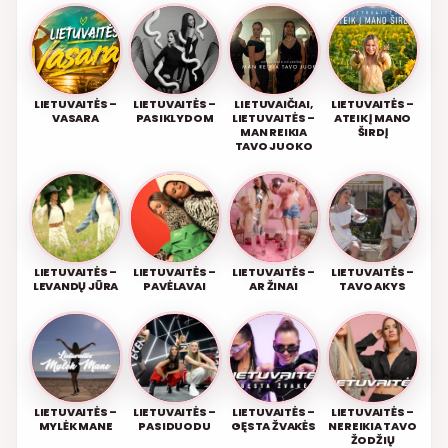
LIETUVAITĖS –
LIETUVAITĖS –
LIETUVAIČIAI,
LIETUVAITĖS –
VASARA
PASIKLYDOM
LIETUVAITĖS –
ATEIK Į MANO
MAN REIKIA
ŠIRDĮ
TAVO JUOKO
LIETUVAITĖS –
LIETUVAITĖS –
LIETUVAITĖS –
LIETUVAITĖS –
LEVANDŲ JŪRA
PAVĖLAVAI
AR ŽINAI
TAVO AKYS
LIETUVAITĖS –
LIETUVAITĖS –
LIETUVAITĖS –
LIETUVAITĖS –
MYLĖK MANE
PASIDUODU
GĘSTA ŽVAKĖS
NEREIKIA TAVO
ŽODŽIŲ