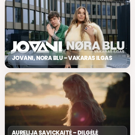
JOVANI, NORA BLU – VAKARAS ILGAS
AURELIJA SAVICKAITĖ – DILGĖLĖ