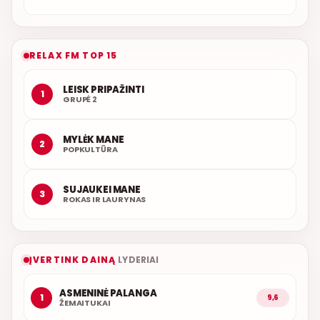
RELAX FM TOP 15
LEISK PRIPAŽINTI
1
GRUPĖ 2
MYLĖK MANE
2
POPKULTŪRA
SUJAUKEI MANE
3
ROKAS IR LAURYNAS
ĮVERTINK DAINĄ
LYDERIAI
ASMENINĖ PALANGA
1
9,6
ŽEMAITUKAI