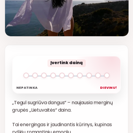
Įvertink dainą
NEPATINKA
DIEVINU!
„Tegul sugriūva dangus“ – naujausia merginų
grupės „Lietuvaitės“ daina.
Tai energingas ir jaudinantis kūrinys, kupinas
ryškių romantinių emocijų.