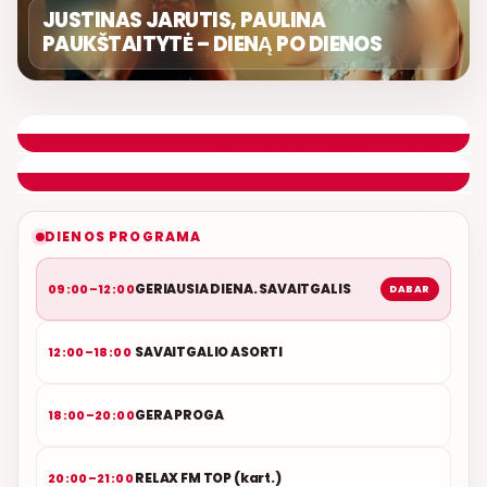
JUSTINAS JARUTIS, PAULINA
PAUKŠTAITYTĖ – DIENĄ PO DIENOS
GERIAUSIA DIENA. SAVAITGALIS
REMIGIJUS LUKOČIUS
ETERYJE
NAUJAS DUETAS RELAX FM ETERYJE
DIENOS PROGRAMA
GERIAUSIA DIENA. SAVAITGALIS
09:00–12:00
DABAR
SAVAITGALIO ASORTI
12:00–18:00
GERA PROGA
18:00–20:00
RELAX FM TOP (kart.)
20:00–21:00