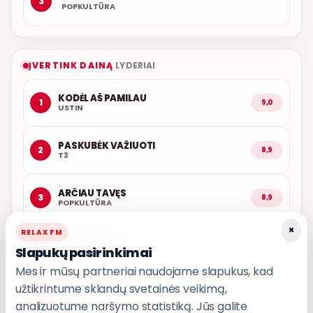
3
POPKULTŪRA
ĮVERTINK DAINĄ
LYDERIAI
KODĖL AŠ PAMILAU
1
9,0
USTIN
PASKUBĖK VAŽIUOTI
2
8,9
T3
ARČIAU TAVĘS
3
8,9
POPKULTŪRA
×
RELAX FM
AŠ ATVAŽIUOJU
4
8,8
Slapukų pasirinkimai
KARALIAI
Mes ir mūsų partneriai naudojame slapukus, kad
užtikrintume sklandų svetainės veikimą,
IŠ MANO ŠIRDIES
5
8,7
GRUPĖ 2
analizuotume naršymo statistiką. Jūs galite