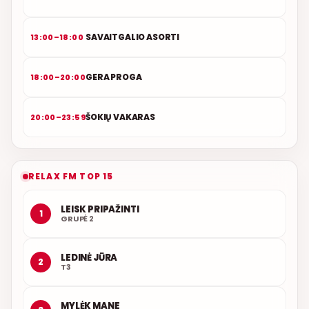
SAVAITGALIO ASORTI
13:00–18:00
GERA PROGA
18:00–20:00
ŠOKIŲ VAKARAS
20:00–23:59
RELAX FM TOP 15
LEISK PRIPAŽINTI
1
GRUPĖ 2
LEDINĖ JŪRA
2
T3
MYLĖK MANE