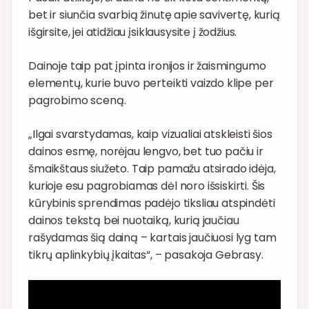
bet ir siunčia svarbią žinutę apie savivertę, kurią
išgirsite, jei atidžiau įsiklausysite į žodžius.
Dainoje taip pat įpinta ironijos ir žaismingumo
elementų, kurie buvo perteikti vaizdo klipe per
pagrobimo sceną.
„Ilgai svarstydamas, kaip vizualiai atskleisti šios
dainos esmę, norėjau lengvo, bet tuo pačiu ir
šmaikštaus siužeto. Taip pamažu atsirado idėja,
kurioje esu pagrobiamas dėl noro išsiskirti. Šis
kūrybinis sprendimas padėjo tiksliau atspindėti
dainos tekstą bei nuotaiką, kurią jaučiau
rašydamas šią dainą – kartais jaučiuosi lyg tam
tikrų aplinkybių įkaitas“, – pasakoja Gebrasy.