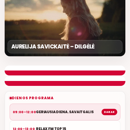
AURELIJA SAVICKAITĖ – DILGĖLĖ
GERIAUSIA DIENA. SAVAITGALIS
ROLANDAS JANAUDIS
ETERYJE
NAUJAS DUETAS RELAX FM ETERYJE
DIENOS PROGRAMA
GERIAUSIA DIENA. SAVAITGALIS
09:00–12:00
DABAR
RELAX FM TOP 15
12:00–13:00