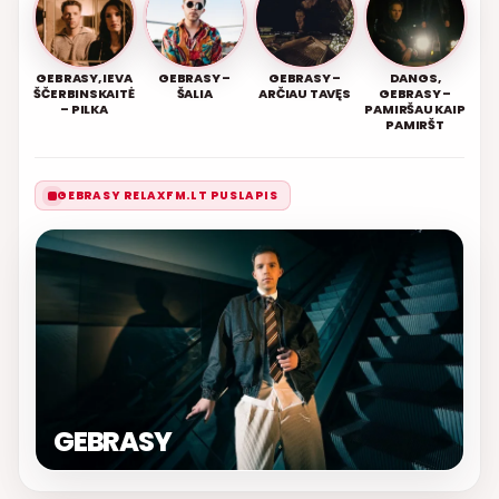
GEBRASY, IEVA
GEBRASY –
GEBRASY –
DANGS,
ŠČERBINSKAITĖ
ŠALIA
ARČIAU TAVĘS
GEBRASY –
– PILKA
PAMIRŠAU KAIP
PAMIRŠT
GEBRASY RELAXFM.LT PUSLAPIS
GEBRASY