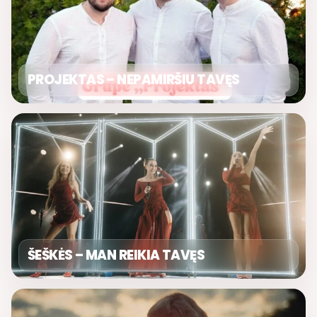
PROJEKTAS – NEPAMIRŠIU TAVĘS
ŠEŠKĖS – MAN REIKIA TAVĘS