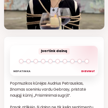
Įvertink dainą
NEPATINKA
DIEVINU!
Popmuzikos kūrėjas Audrius Petrauskas,
žinomas sceniniu vardu Gebrasy, pristatė
naująjį kūrinį „Prisiminimai sugrįš“.
Pasak atlikėjo, ši daina ne tik kelia sentimentų,