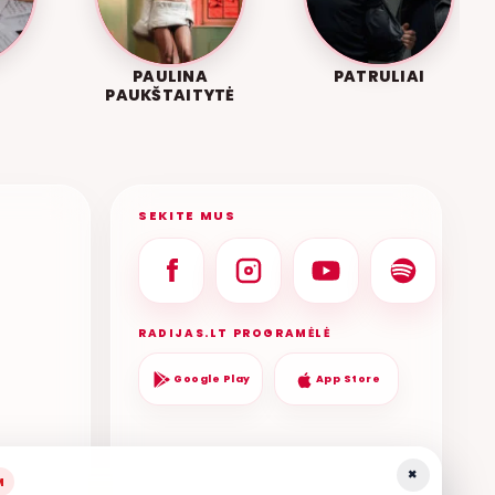
PAULINA
PATRULIAI
PAUKŠTAITYTĖ
SEKITE MUS
RADIJAS.LT PROGRAMĖLĖ
Google Play
App Store
×
M