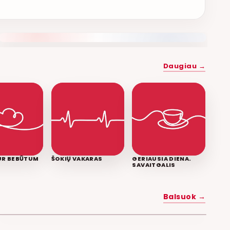
NAUJAS DUETAS RELAX FM ETERYJE
Daugiau →
KUR BEBŪTUM
ŠOKIŲ VAKARAS
GERIAUSIA DIENA.
SAVAITGALIS
MYLĖK MANE
Balsuok →
POPKULTŪRA