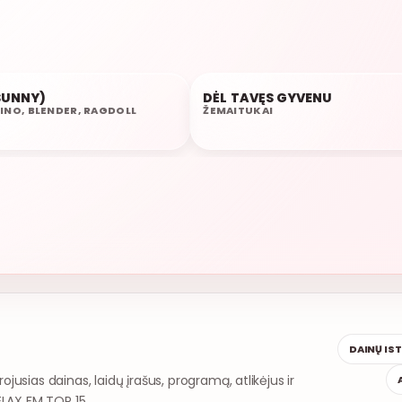
AU
(SUNNY)
DĖL TAVĘS GYVENU
07:56
INO, BLENDER, RAGDOLL
ŽEMAITUKAI
DAINŲ IS
rojusias dainas, laidų įrašus, programą, atlikėjus ir
ELAX FM TOP 15.