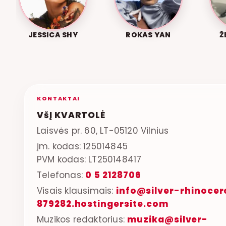
JESSICA SHY
ROKAS YAN
Ž
KONTAKTAI
VšĮ KVARTOLĖ
Laisvės pr. 60, LT-05120 Vilnius
Įm. kodas: 125014845
PVM kodas: LT250148417
Telefonas:
0 5 2128706
Visais klausimais:
info@silver-rhinocer
879282.hostingersite.com
Muzikos redaktorius:
muzika@silver-