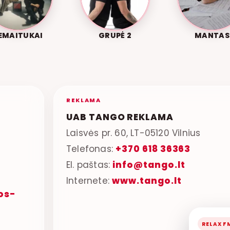
EMAITUKAI
GRUPĖ 2
MANTAS
REKLAMA
UAB TANGO REKLAMA
Laisvės pr. 60, LT-05120 Vilnius
Telefonas:
+370 618 36363
El. paštas:
info@tango.lt
Internete:
www.tango.lt
os-
RELAX F