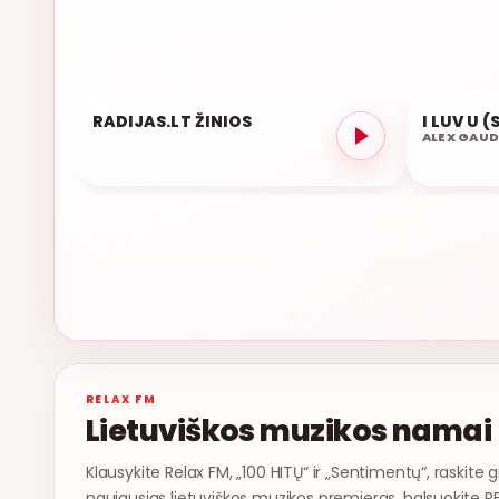
RADIJAS.LT ŽINIOS
I LUV U 
08:01
07:58
ALEX GAUD
ŽINIOS
RELAX FM
Lietuviškos muzikos namai
Klausykite Relax FM, „100 HITŲ“ ir „Sentimentų“, raskite g
naujausias lietuviškos muzikos premjeras, balsuokite R