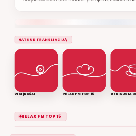
ATSUK TRANSLIACIJĄ
VISI ĮRAŠAI
RELAX FM TOP 15
GERIAUSIA D
LEISK PRIPAŽINTI
RELAX FM TOP 15
GRUPĖ 2