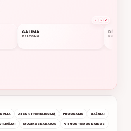
‹
›
⤢
KSINĖ
GALIMA
DĖL TAVĘS
07:51
07:48
GELTONA
KASTYTIS K
TORIJA
ATSUK TRANSLIACIJĄ
PROGRAMA
DAŽNIAI
ATLIKĖJAI
MUZIKOS RADARAS
VIENOS TEMOS DAINOS