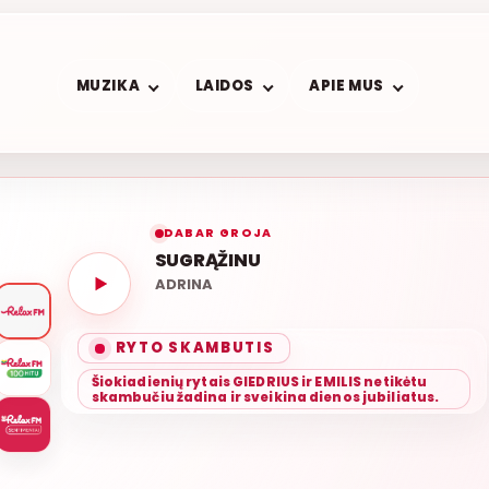
MUZIKA
LAIDOS
APIE MUS
DABAR GROJA
SUGRĄŽINU
ADRINA
RYTO SKAMBUTIS
Šiokiadienių rytais GIEDRIUS ir EMILIS netikėtu
skambučiu žadina ir sveikina dienos jubiliatus.