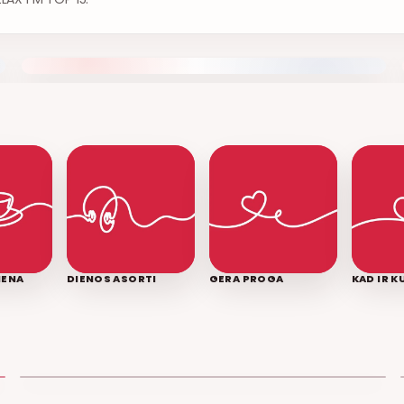
IENA
DIENOS ASORTI
GERA PROGA
KAD IR 
LEDINĖ JŪRA
T3