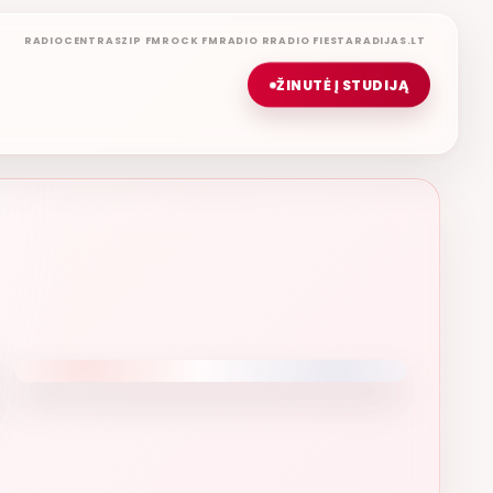
RADIOCENTRAS
ZIP FM
ROCK FM
RADIO R
RADIO FIESTA
RADIJAS.LT
ŽINUTĖ Į STUDIJĄ
GERIAUSIA DIENA
ETERYJE