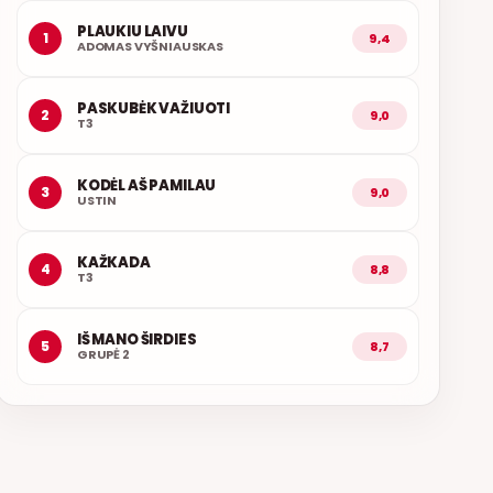
PLAUKIU LAIVU
1
9,4
ADOMAS VYŠNIAUSKAS
PASKUBĖK VAŽIUOTI
2
9,0
T3
KODĖL AŠ PAMILAU
3
9,0
USTIN
KAŽKADA
4
8,8
T3
IŠ MANO ŠIRDIES
5
8,7
GRUPĖ 2