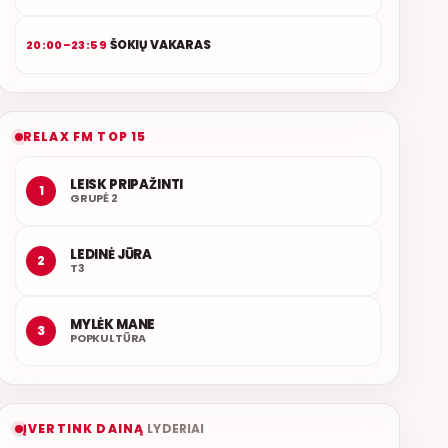
ŠOKIŲ VAKARAS
20:00–23:59
RELAX FM TOP 15
LEISK PRIPAŽINTI
1
GRUPĖ 2
LEDINĖ JŪRA
2
T3
MYLĖK MANE
3
POPKULTŪRA
ĮVERTINK DAINĄ
LYDERIAI