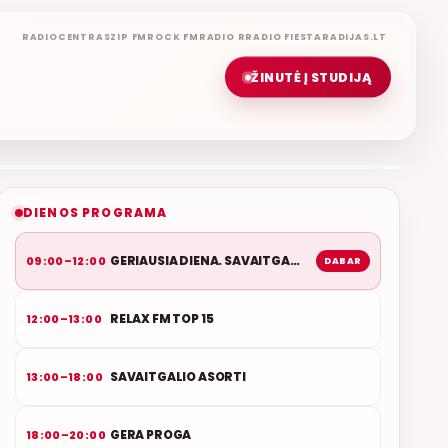
RADIOCENTRAS
ZIP FM
ROCK FM
RADIO R
RADIO FIESTA
RADIJAS.LT
ŽINUTĖ Į STUDIJĄ
GERIAUSIA DIENA. SAVAITGALIS
ROLANDAS JANAUDIS
ETERYJE
NAUJAS DUETAS RELAX FM ETERYJE
DIENOS PROGRAMA
GERIAUSIA DIENA. SAVAITGALIS
09:00–12:00
DABAR
RELAX FM TOP 15
12:00–13:00
SAVAITGALIO ASORTI
13:00–18:00
GERA PROGA
18:00–20:00