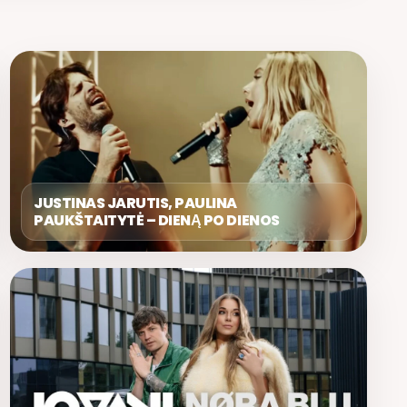
JUSTINAS JARUTIS, PAULINA
PAUKŠTAITYTĖ – DIENĄ PO DIENOS