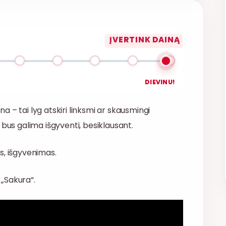
ĮVERTINK DAINĄ
DIEVINU!
ina – tai lyg atskiri linksmi ar skausmingi
 bus galima išgyventi, besiklausant.
is, išgyvenimas.
 „Sakura“.