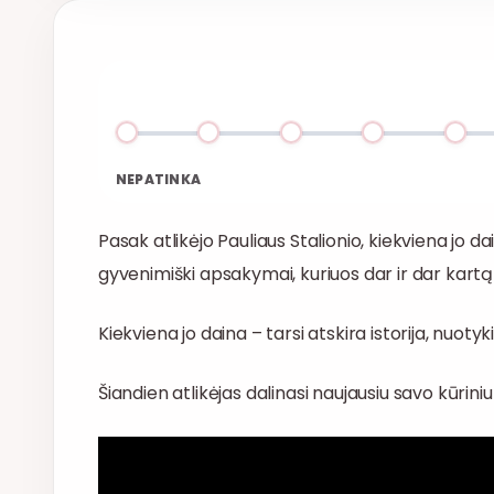
NEPATINKA
Pasak atlikėjo Pauliaus Stalionio, kiekviena jo da
gyvenimiški apsakymai, kuriuos dar ir dar kartą
Kiekviena jo daina – tarsi atskira istorija, nuotyk
Šiandien atlikėjas dalinasi naujausiu savo kūriniu