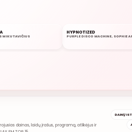
RA
HYPNOTIZED
21:34
S MIKUTAVIČIUS
DAINŲ IS
rojusias dainas, laidų įrašus, programą, atlikėjus ir
ELAX FM TOP 15.