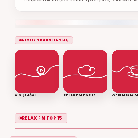
ATSUK TRANSLIACIJĄ
VISI ĮRAŠAI
RELAX FM TOP 15
GERIAUSIA D
LEISK PRIPAŽINTI
RELAX FM TOP 15
GRUPĖ 2