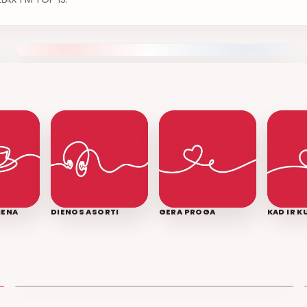
IENA
DIENOS ASORTI
GERA PROGA
KAD IR 
LEDINĖ JŪRA
T3