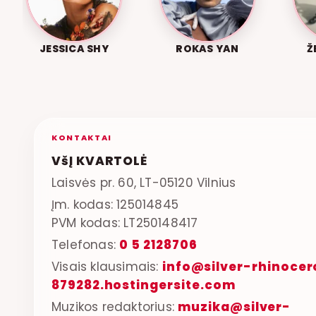
JESSICA SHY
ROKAS YAN
Ž
KONTAKTAI
VšĮ KVARTOLĖ
Laisvės pr. 60, LT-05120 Vilnius
Įm. kodas: 125014845
PVM kodas: LT250148417
Telefonas:
0 5 2128706
Visais klausimais:
info@silver-rhinocer
879282.hostingersite.com
Muzikos redaktorius:
muzika@silver-