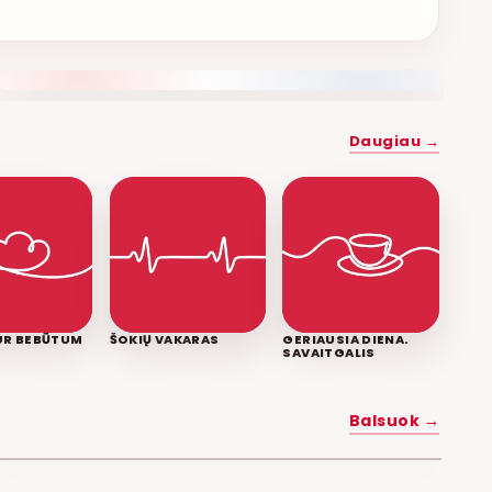
NAUJAS DUETAS RELAX FM ETERYJE
Daugiau →
KUR BEBŪTUM
ŠOKIŲ VAKARAS
GERIAUSIA DIENA.
SAVAITGALIS
MYLĖK MANE
Balsuok →
POPKULTŪRA