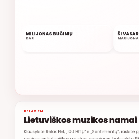
MILIJONAS BUČINIŲ
ŠI VASA
21:41
21:38
DAR
MARIJONA
RELAX FM
Lietuviškos muzikos namai
Klausykite Relax FM, „100 HITŲ“ ir „Sentimentų“, raskite g
naujausias lietuviškos muzikos premjeras, balsuokite R