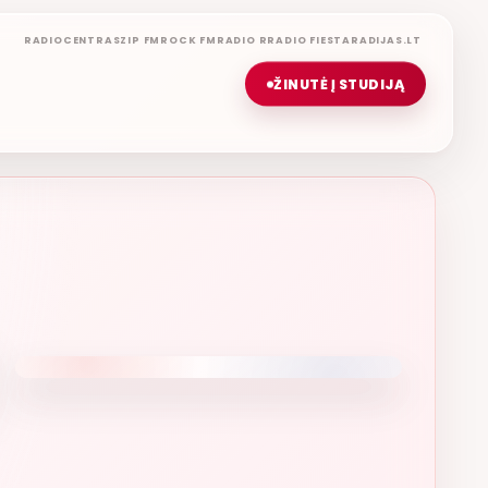
RADIOCENTRAS
ZIP FM
ROCK FM
RADIO R
RADIO FIESTA
RADIJAS.LT
ŽINUTĖ Į STUDIJĄ
DAS JANAUDIS
D IR KUR BEBŪTUM
ETERYJE