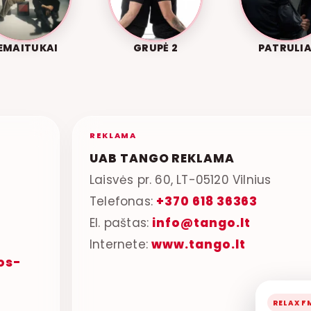
EMAITUKAI
GRUPĖ 2
PATRULIA
REKLAMA
UAB TANGO REKLAMA
Laisvės pr. 60, LT-05120 Vilnius
Telefonas:
+370 618 36363
El. paštas:
info@tango.lt
Internete:
www.tango.lt
os-
RELAX F