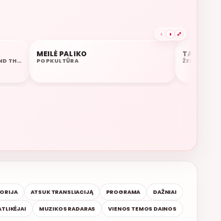
‹
›
⤢
AUKSINĖ
MEILĖ PALIKO
TARP DEB
21:31
21:28
PURPLE DISCO MACHINE, SOPHIE AND THE GIANTS
POPKULTŪRA
ŽEMAITUKAI
TORIJA
ATSUK TRANSLIACIJĄ
PROGRAMA
DAŽNIAI
ATLIKĖJAI
MUZIKOS RADARAS
VIENOS TEMOS DAINOS