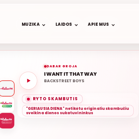
MUZIKA
LAIDOS
APIE MUS
DABAR GROJA
I WANT IT THAT WAY
BACKSTREET BOYS
ROLAN
KA
RYTO SKAMBUTIS
"GERIAUSIA DIENA" netikėtu originaliu skambučiu
sveikina dienos sukatuvininkus