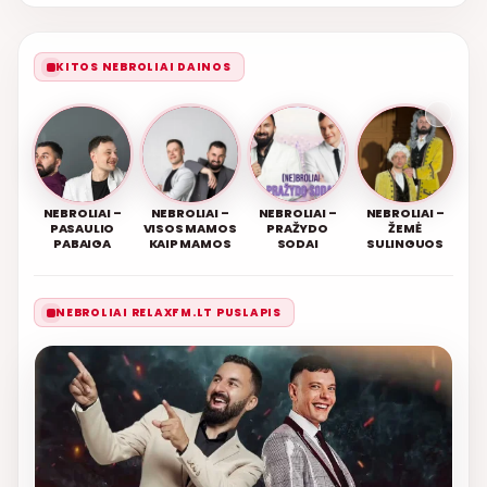
KITOS NEBROLIAI DAINOS
NEBROLIAI –
NEBROLIAI –
NEBROLIAI –
NEBROLIAI –
PASAULIO
VISOS MAMOS
PRAŽYDO
ŽEMĖ
PABAIGA
KAIP MAMOS
SODAI
SULINGUOS
NEBROLIAI RELAXFM.LT PUSLAPIS