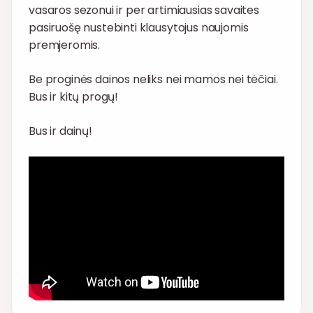
vasaros sezonui ir per artimiausias savaites
pasiruošę nustebinti klausytojus naujomis
premjeromis.
Be proginės dainos neliks nei mamos nei tėčiai.
Bus ir kitų progų!
Bus ir dainų!