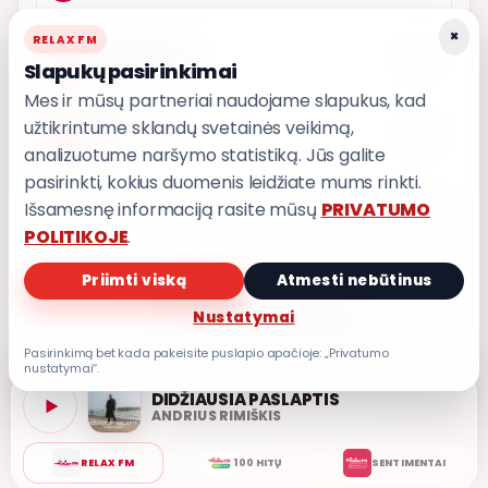
×
RELAX FM
ARČIAU TAVĘS
4
8,7
Slapukų pasirinkimai
POPKULTŪRA
Mes ir mūsų partneriai naudojame slapukus, kad
užtikrintume sklandų svetainės veikimą,
LEDINĖ JŪRA
5
8,6
T3
analizuotume naršymo statistiką. Jūs galite
pasirinkti, kokius duomenis leidžiate mums rinkti.
Išsamesnę informaciją rasite mūsų
PRIVATUMO
POLITIKOJE
.
Priimti viską
Atmesti nebūtinus
PRIVATUMO POLITIKA
Nustatymai
Privatumo nustatymai
Pasirinkimą bet kada pakeisite puslapio apačioje: „Privatumo
nustatymai“.
DIDŽIAUSIA PASLAPTIS
ANDRIUS RIMIŠKIS