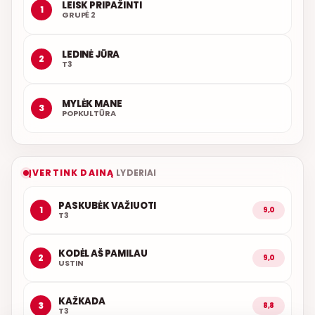
LEISK PRIPAŽINTI
1
GRUPĖ 2
LEDINĖ JŪRA
2
T3
MYLĖK MANE
3
POPKULTŪRA
ĮVERTINK DAINĄ
LYDERIAI
PASKUBĖK VAŽIUOTI
1
9,0
T3
KODĖL AŠ PAMILAU
2
9,0
USTIN
KAŽKADA
3
8,8
T3