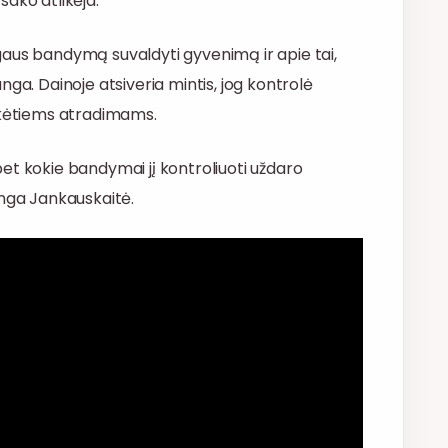
 sako atlikėja.
gaus bandymą suvaldyti gyvenimą ir apie tai,
ga. Dainoje atsiveria mintis, jog kontrolė
tikėtiems atradimams.
et kokie bandymai jį kontroliuoti uždaro
Inga Jankauskaitė.