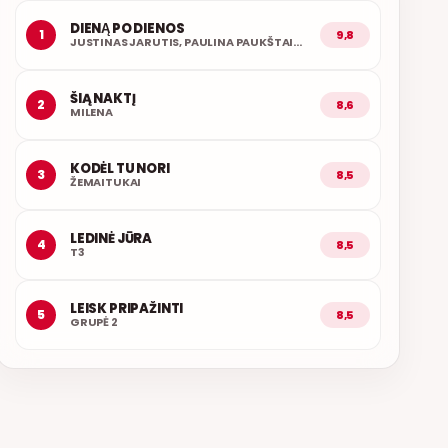
DIENĄ PO DIENOS
1
9,8
JUSTINAS JARUTIS, PAULINA PAUKŠTAITYTĖ
ŠIĄ NAKTĮ
2
8,6
MILENA
KODĖL TU NORI
3
8,5
ŽEMAITUKAI
LEDINĖ JŪRA
4
8,5
T3
LEISK PRIPAŽINTI
5
8,5
GRUPĖ 2