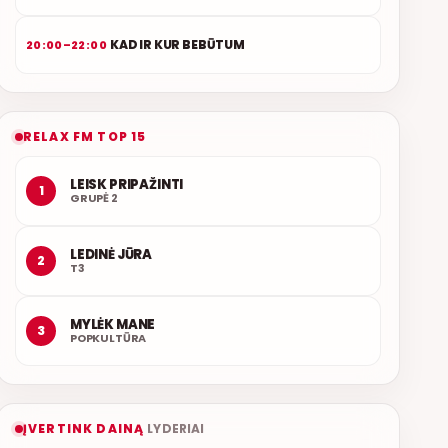
KAD IR KUR BEBŪTUM
20:00–22:00
RELAX FM TOP 15
LEISK PRIPAŽINTI
1
GRUPĖ 2
LEDINĖ JŪRA
2
T3
MYLĖK MANE
3
POPKULTŪRA
ĮVERTINK DAINĄ
LYDERIAI