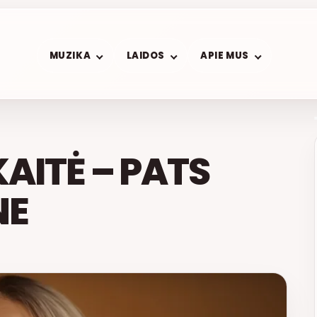
MUZIKA
LAIDOS
APIE MUS
AITĖ – PATS
NE