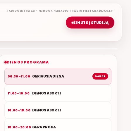
RADIOCENTRAS
ZIP FM
ROCK FM
RADIO R
RADIO FIESTA
RADIJAS.LT
ŽINUTĖ Į STUDIJĄ
GERIAUSIA DIENA
ETERYJE
NAUJAS DUETAS RELAX FM ETERYJE
DIENOS PROGRAMA
GERIAUSIA DIENA
06:30–11:00
DABAR
DIENOS ASORTI
11:00–16:00
DIENOS ASORTI
16:00–18:00
GERA PROGA
18:00–20:00