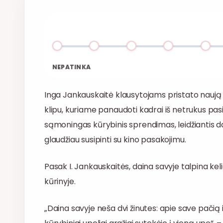
NEPATINKA
Inga Jankauskaitė klausytojams pristato naują 
klipu, kuriame panaudoti kadrai iš netrukus pasir
sąmoningas kūrybinis sprendimas, leidžiantis da
glaudžiau susipinti su kino pasakojimu.
Pasak I. Jankauskaitės, daina savyje talpina keli
kūrinyje.
„Daina savyje neša dvi žinutes: apie save pačią 