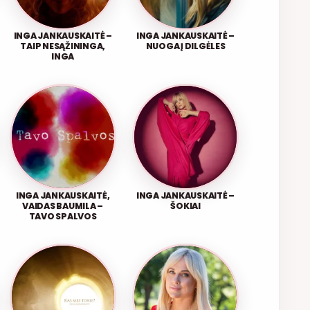
INGA JANKAUSKAITĖ –
INGA JANKAUSKAITĖ –
TAIP NESĄŽININGA,
NUOGA Į DILGĖLES
INGA
INGA JANKAUSKAITĖ,
INGA JANKAUSKAITĖ –
VAIDAS BAUMILA –
ŠOKIAI
TAVO SPALVOS