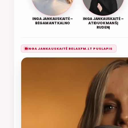
INGA JANKAUSKAITĖ –
INGA JANKAUSKAITĖ –
BĖGAM ANT KALNO
ATIDUOK MAN ŠĮ
RUDENĮ
INGA JANKAUSKAITĖ RELAXFM.LT PUSLAPIS