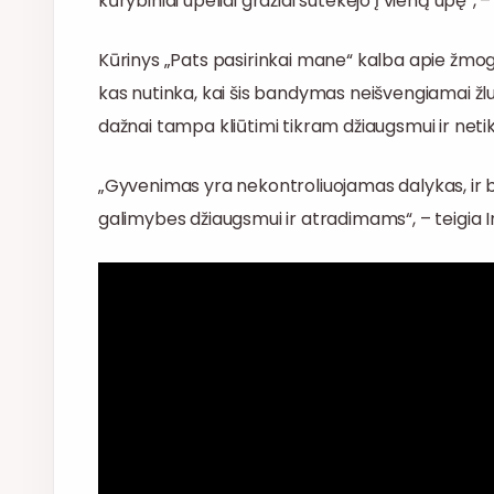
kūrybiniai upeliai gražiai sutekėjo į vieną upę“, –
Kūrinys „Pats pasirinkai mane“ kalba apie žmo
kas nutinka, kai šis bandymas neišvengiamai žlun
dažnai tampa kliūtimi tikram džiaugsmui ir ne
„Gyvenimas yra nekontroliuojamas dalykas, ir b
galimybes džiaugsmui ir atradimams“, – teigia 