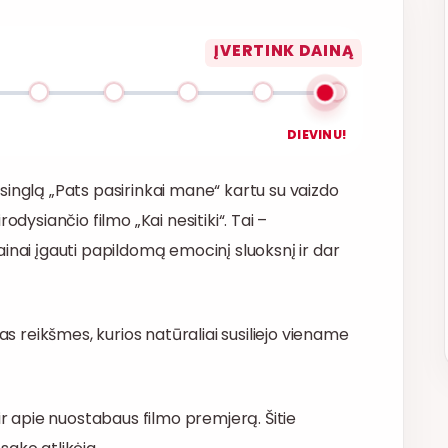
ĮVERTINK DAINĄ
DIEVINU!
singlą „Pats pasirinkai mane“ kartu su vaizdo
odysiančio filmo „Kai nesitiki“. Tai –
inai įgauti papildomą emocinį sluoksnį ir dar
as reikšmes, kurios natūraliai susiliejo viename
ir apie nuostabaus filmo premjerą. Šitie