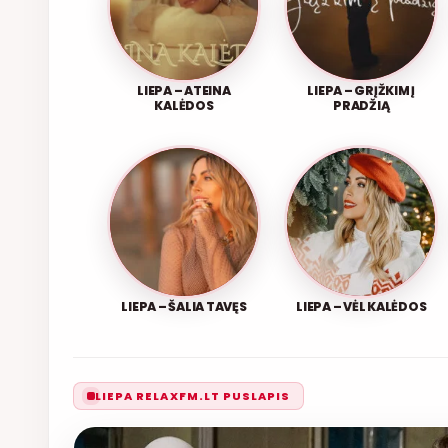
LIEPA – ATEINA
LIEPA – GRĮŽKIM Į
KALĖDOS
PRADŽIĄ
LIEPA – ŠALIA TAVĘS
LIEPA – VĖL KALĖDOS
LIEPA RELAXFM.LT PUSLAPIS