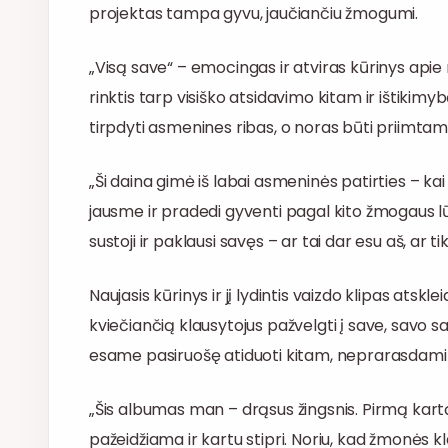
projektas tampa gyvu, jaučiančiu žmogumi.
„Visą save“ – emocingas ir atviras kūrinys apie
rinktis tarp visiško atsidavimo kitam ir ištikim
tirpdyti asmenines ribas, o noras būti priimtam 
„Ši daina gimė iš labai asmeninės patirties – kai 
jausme ir pradedi gyventi pagal kito žmogaus lū
sustoji ir paklausi savęs – ar tai dar esu aš, ar t
Naujasis kūrinys ir jį lydintis vaizdo klipas atsk
kviečiančią klausytojus pažvelgti į save, savo sa
esame pasiruošę atiduoti kitam, neprarasdami t
„Šis albumas man – drąsus žingsnis. Pirmą kartą le
pažeidžiama ir kartu stipri. Noriu, kad žmonės k