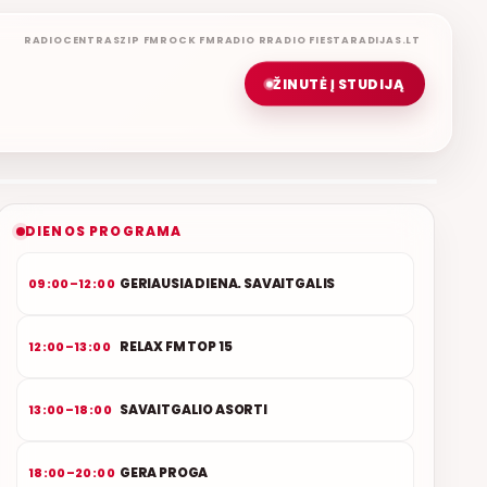
RADIOCENTRAS
ZIP FM
ROCK FM
RADIO R
RADIO FIESTA
RADIJAS.LT
ŽINUTĖ Į STUDIJĄ
LIETUVIŠKOS MUZIKOS NAMAI
ETERYJE
NAUJAS DUETAS RELAX FM ETERYJE
DIENOS PROGRAMA
GERIAUSIA DIENA. SAVAITGALIS
09:00–12:00
RELAX FM TOP 15
12:00–13:00
SAVAITGALIO ASORTI
13:00–18:00
GERA PROGA
18:00–20:00