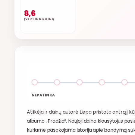
8,6
ĮVERTINK DAINĄ
NEPATINKA
Atlikėja ir dainų autorė Liepa pristato antrąjį k
albumo „Pradžia“. Naujoji daina klausytojus pasiek
kuriame pasakojama istorija apie bandymą sukurt