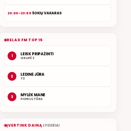
ŠOKIŲ VAKARAS
20:00–23:59
RELAX FM TOP 15
LEISK PRIPAŽINTI
1
GRUPĖ 2
LEDINĖ JŪRA
2
T3
MYLĖK MANE
3
POPKULTŪRA
ĮVERTINK DAINĄ
LYDERIAI