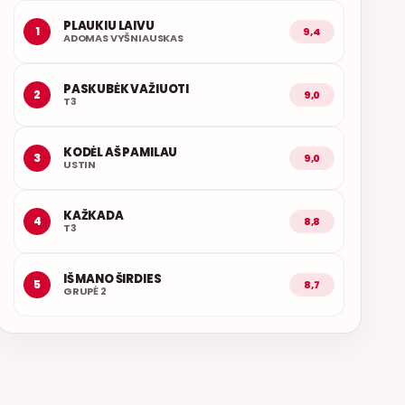
PLAUKIU LAIVU
1
9,4
ADOMAS VYŠNIAUSKAS
PASKUBĖK VAŽIUOTI
2
9,0
T3
KODĖL AŠ PAMILAU
3
9,0
USTIN
KAŽKADA
4
8,8
T3
IŠ MANO ŠIRDIES
5
8,7
GRUPĖ 2