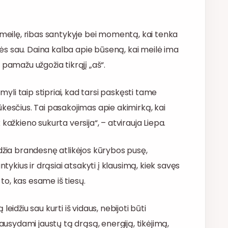
 meilę, ribas santykyje bei momentą, kai tenka
ybės sau. Daina kalba apie būseną, kai meilė ima
pamažu užgožia tikrąjį „aš“.
myli taip stipriai, kad tarsi paskęsti tame
kesčius. Tai pasakojimas apie akimirką, kai
ik kažkieno sukurta versija“, – atvirauja Liepa.
leidžia brandesnę atlikėjos kūrybos pusę,
ntykius ir drąsiai atsakyti į klausimą, kiek savęs
o, kas esame iš tiesų.
idžiu sau kurti iš vidaus, nebijoti būti
lausydami jaustų tą drąsą, energiją, tikėjimą,