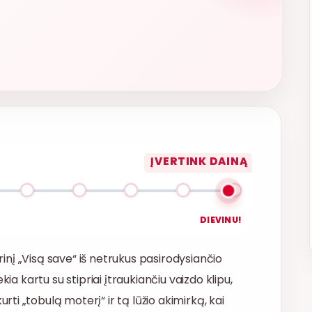
ĮVERTINK DAINĄ
DIEVINU!
ūrinį „Visą save“ iš netrukus pasirodysiančio
ia kartu su stipriai įtraukiančiu vaizdo klipu,
i „tobulą moterį“ ir tą lūžio akimirką, kai