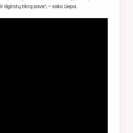
ir išgirstų tikrą save”, – sako Liepa.