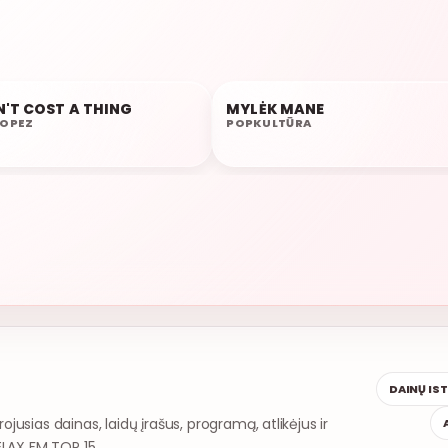
RELAX FM 
N'T COST A THING
MYLĖK MANE
05:40
LOPEZ
POPKULTŪRA
DAINŲ IS
rojusias dainas, laidų įrašus, programą, atlikėjus ir
ELAX FM TOP 15.