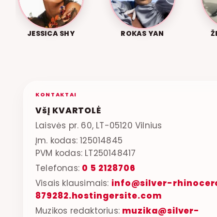
JESSICA SHY
ROKAS YAN
Ž
KONTAKTAI
VšĮ KVARTOLĖ
Laisvės pr. 60, LT-05120 Vilnius
Įm. kodas: 125014845
PVM kodas: LT250148417
Telefonas:
0 5 2128706
Visais klausimais:
info@silver-rhinocer
879282.hostingersite.com
Muzikos redaktorius:
muzika@silver-