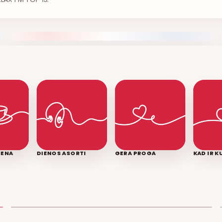
IENA
DIENOS ASORTI
GERA PROGA
KAD IR 
LEDINĖ JŪRA
T3