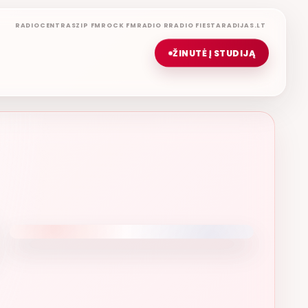
RADIOCENTRAS
ZIP FM
ROCK FM
RADIO R
RADIO FIESTA
RADIJAS.LT
ŽINUTĖ Į STUDIJĄ
IŠKOS MUZIKOS NAMAI
ETERYJE