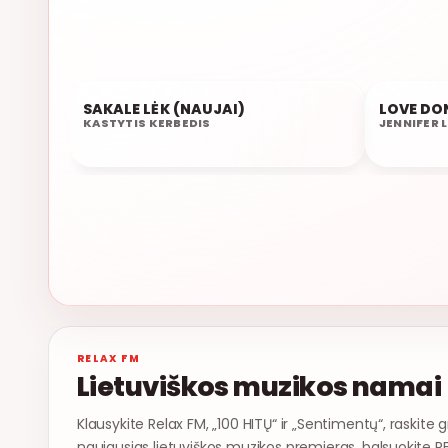
SAKALE LĖK (NAUJAI)
LOVE DO
05:47
05:42
KASTYTIS KERBEDIS
JENNIFER 
RELAX FM
Lietuviškos muzikos namai
Klausykite Relax FM, „100 HITŲ“ ir „Sentimentų“, raskite g
naujausias lietuviškos muzikos premjeras, balsuokite R