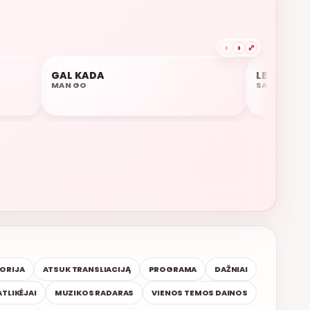
‹
›
⤢
TOP 15
GAL KADA
LET'S GET
05:36
05:34
MAN GO
SARAH CON
TORIJA
ATSUK TRANSLIACIJĄ
PROGRAMA
DAŽNIAI
ATLIKĖJAI
MUZIKOS RADARAS
VIENOS TEMOS DAINOS