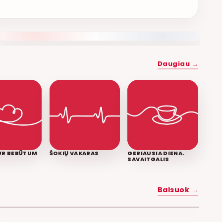
NAUJAS DUETAS RELAX FM ETERYJE
Daugiau →
KUR BEBŪTUM
ŠOKIŲ VAKARAS
GERIAUSIA DIENA.
SAVAITGALIS
MYLĖK MANE
Balsuok →
POPKULTŪRA