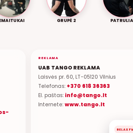
EMAITUKAI
GRUPĖ 2
PATRULIA
REKLAMA
UAB TANGO REKLAMA
Laisvės pr. 60, LT-05120 Vilnius
Telefonas:
+370 618 36363
El. paštas:
info@tango.lt
Internete:
www.tango.lt
os-
RELAX F