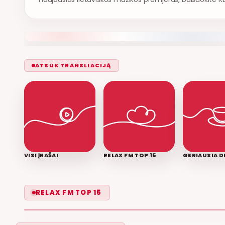
ATSUK TRANSLIACIJĄ
VISI ĮRAŠAI
RELAX FM TOP 15
GERIAUSIA D
LEISK PRIPAŽINTI
RELAX FM TOP 15
GRUPĖ 2