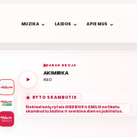
MUZIKA
LAIDOS
APIE MUS
DABAR GROJA
AKIMIRKA
NEO
LIETUV
RYTO SKAMBUTIS
Šiokiadienių rytais GIEDRIUS ir EMILIS netikėtu
skambučiu žadina ir sveikina dienos jubiliatus.