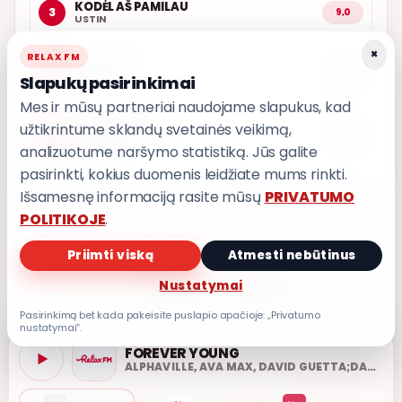
KODĖL AŠ PAMILAU
3
9,0
USTIN
×
RELAX FM
KAŽKADA
4
8,8
Slapukų pasirinkimai
T3
Mes ir mūsų partneriai naudojame slapukus, kad
užtikrintume sklandų svetainės veikimą,
IŠ MANO ŠIRDIES
5
8,7
GRUPĖ 2
analizuotume naršymo statistiką. Jūs galite
pasirinkti, kokius duomenis leidžiate mums rinkti.
Išsamesnę informaciją rasite mūsų
PRIVATUMO
POLITIKOJE
.
Priimti viską
Atmesti nebūtinus
PRIVATUMO POLITIKA
Privatumo nustatymai
Nustatymai
Pasirinkimą bet kada pakeisite puslapio apačioje: „Privatumo
nustatymai“.
FOREVER YOUNG
ALPHAVILLE, AVA MAX, DAVID GUETTA;DAVID GUETTA