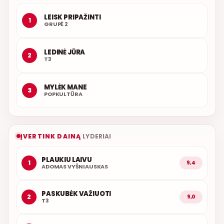
LEISK PRIPAŽINTI
1
GRUPĖ 2
LEDINĖ JŪRA
2
T3
MYLĖK MANE
3
POPKULTŪRA
ĮVERTINK DAINĄ
LYDERIAI
PLAUKIU LAIVU
1
9,4
ADOMAS VYŠNIAUSKAS
PASKUBĖK VAŽIUOTI
2
9,0
T3