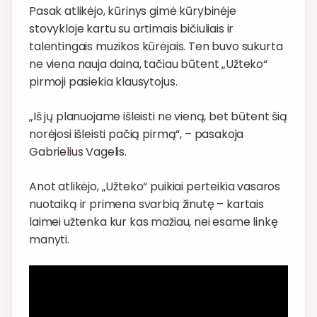
Pasak atlikėjo, kūrinys gimė kūrybinėje
stovykloje kartu su artimais bičiuliais ir
talentingais muzikos kūrėjais. Ten buvo sukurta
ne viena nauja daina, tačiau būtent „Užteko“
pirmoji pasiekia klausytojus.
„Iš jų planuojame išleisti ne vieną, bet būtent šią
norėjosi išleisti pačią pirmą“, – pasakoja
Gabrielius Vagelis.
Anot atlikėjo, „Užteko“ puikiai perteikia vasaros
nuotaiką ir primena svarbią žinutę – kartais
laimei užtenka kur kas mažiau, nei esame linkę
manyti.