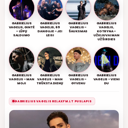
GABRIELIUS
GABRIELIUS
GABRIELIUS
GABRIELIUS
VAGELIS, GINTĖ
VAGELIS, 69
VAGELIS –
VAGELIS,
– LŪPŲ
DANGUJE – JEI
ŠAUKSMAS
KOTRYNA –
SALDUMO
LEISI
UŽKLIUVAI MAN
UŽ ŠIRDIES
GABRIELIUS
GABRIELIUS
GABRIELIUS
GABRIELIUS
VAGELIS – MAN
VAGELIS – MAN
VAGELIS –
VAGELIS – VIENI
MOJI
TRŪKSTA DIENŲ
GYVENU
DU
GABRIELIUS VAGELIS RELAXFM.LT PUSLAPIS