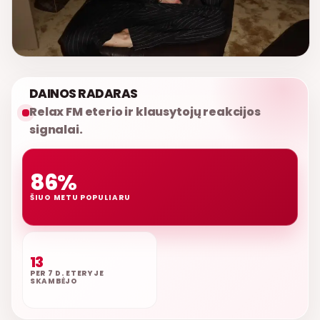
DAINOS RADARAS
Relax FM eterio ir klausytojų reakcijos
signalai.
86%
ŠIUO METU POPULIARU
13
PER 7 D. ETERYJE
SKAMBĖJO