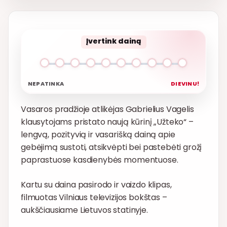
Įvertink dainą
NEPATINKA
DIEVINU!
Vasaros pradžioje atlikėjas Gabrielius Vagelis
klausytojams pristato naują kūrinį „Užteko“ –
lengvą, pozityvią ir vasarišką dainą apie
gebėjimą sustoti, atsikvėpti bei pastebėti grožį
paprastuose kasdienybės momentuose.
Kartu su daina pasirodo ir vaizdo klipas,
filmuotas Vilniaus televizijos bokštas –
aukščiausiame Lietuvos statinyje.