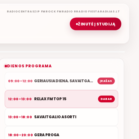
RADIOCENTRAS
ZIP FM
ROCK FM
RADIO R
RADIO FIESTA
RADIJAS.LT
ŽINUTĖ Į STUDIJĄ
RELAX FM TOP 15
ROLANDAS JANAUDIS
ETERYJE
NAUJAS DUETAS RELAX FM ETERYJE
DIENOS PROGRAMA
GERIAUSIA DIENA. SAVAITGALIS
09:00–12:00
ĮRAŠAS
RELAX FM TOP 15
12:00–13:00
DABAR
SAVAITGALIO ASORTI
13:00–18:00
GERA PROGA
18:00–20:00