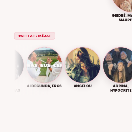
GIEDRĖ, M
ŠIAURĖ
KITI ATLIKĖJAI
RIUS
ALDEGUNDA, EROS
ANGELOU
ADRINA,
TOVAS
HYPOCRITE