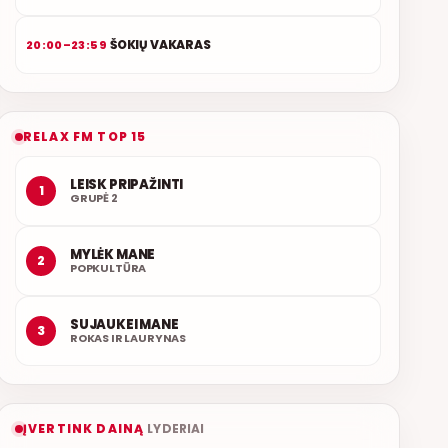
ŠOKIŲ VAKARAS
20:00–23:59
RELAX FM TOP 15
LEISK PRIPAŽINTI
1
GRUPĖ 2
MYLĖK MANE
2
POPKULTŪRA
SUJAUKEI MANE
3
ROKAS IR LAURYNAS
ĮVERTINK DAINĄ
LYDERIAI