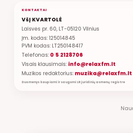
KONTAKTAI
VšĮ KVARTOLĖ
Laisvės pr. 60, LT-05120 Vilnius
Įm. kodas: 125014845
PVM kodas: LT250148417
Telefonas:
0 5 2128706
Visais klausimais:
info@relaxfm.lt
Muzikos redaktorius:
muzika@relaxfm.lt
Duomenys kaupiami ir saugomi LR juridinių asmenų registre
Nau