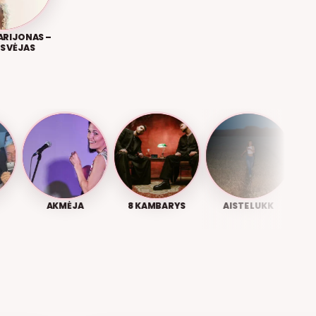
ARIJONAS –
S VĖJAS
AKMĖJA
8 KAMBARYS
AISTE LUKK
ANA