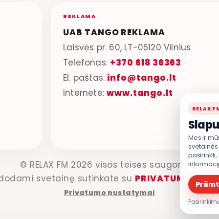
REKLAMA
UAB TANGO REKLAMA
Laisvės pr. 60, LT-05120 Vilnius
Telefonas:
+370 618 36363
El. paštas:
info@tango.lt
Internete:
www.tango.lt
RELAX F
Slapu
Mes ir mū
svetainės 
pasirinkti
© RELAX FM 2026 visos teisės saugomos.
informaci
dodami svetainę sutinkate su
PRIVATUMO POLI
Priimt
Privatumo nustatymai
Pasirinkimą