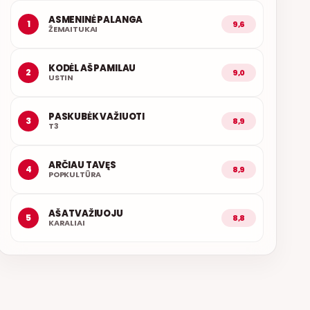
ASMENINĖ PALANGA
1
9,6
ŽEMAITUKAI
KODĖL AŠ PAMILAU
2
9,0
USTIN
PASKUBĖK VAŽIUOTI
3
8,9
T3
ARČIAU TAVĘS
4
8,9
POPKULTŪRA
AŠ ATVAŽIUOJU
5
8,8
KARALIAI