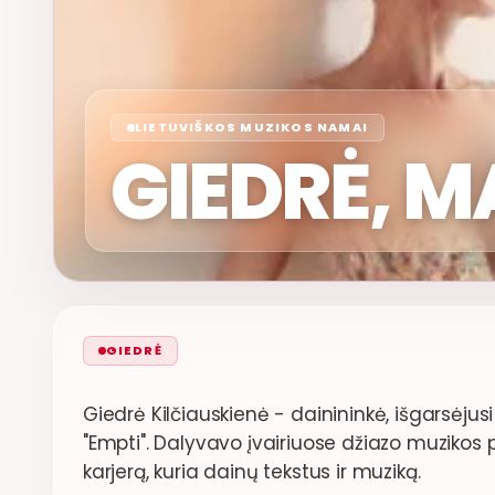
LIETUVIŠKOS MUZIKOS NAMAI
GIEDRĖ, 
GIEDRĖ
Giedrė Kilčiauskienė - dainininkė, išgarsėjus
"Empti". Dalyvavo įvairiuose džiazo muzikos 
karjerą, kuria dainų tekstus ir muziką.