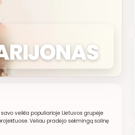
MARIJONAS
i savo veikla populiarioje Lietuvos grupėje
projektuose. Vėliau pradėjo sėkmingą solinę