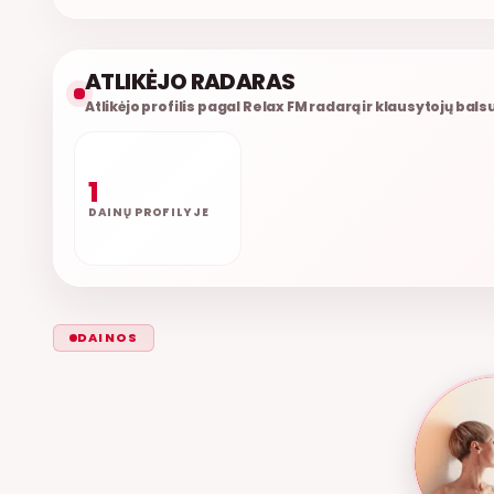
ATLIKĖJO RADARAS
Atlikėjo profilis pagal Relax FM radarą ir klausytojų bals
1
DAINŲ PROFILYJE
DAINOS