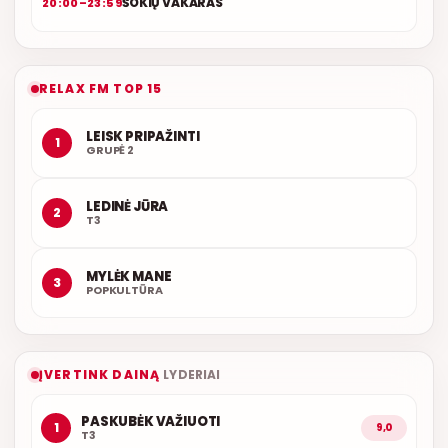
ŠOKIŲ VAKARAS
20:00–23:59
RELAX FM TOP 15
LEISK PRIPAŽINTI
1
GRUPĖ 2
LEDINĖ JŪRA
2
T3
MYLĖK MANE
3
POPKULTŪRA
ĮVERTINK DAINĄ
LYDERIAI
PASKUBĖK VAŽIUOTI
1
9,0
T3