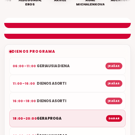
JUS
ALDEGUNDA,
AKVILĖ
AGNĖ
AGENTŪRA
EROS
MICHALENKOVAITĖ
GERA PROGA
SVEIKINIMŲ LAIDA
ETERYJE
NAUJAS DUETAS RELAX FM ETERYJE
DIENOS PROGRAMA
GERIAUSIA DIENA
06:00–11:00
ĮRAŠAS
DIENOS ASORTI
11:00–16:00
ĮRAŠAS
DIENOS ASORTI
16:00–18:00
ĮRAŠAS
GERA PROGA
18:00–20:00
DABAR