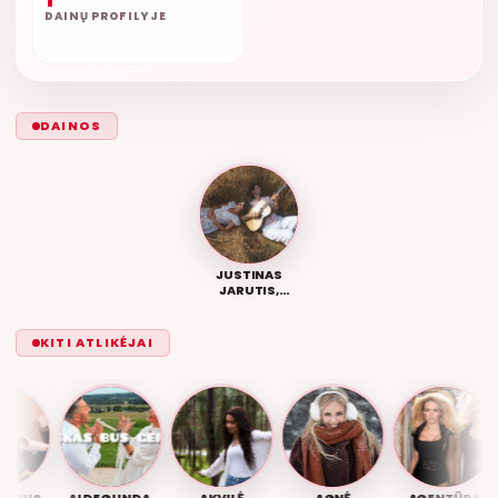
DAINŲ PROFILYJE
DAINOS
JUSTINAS
JARUTIS,
KAMILĖ
GUDMONAITĖ –
LENGVIAU
KITI ATLIKĖJAI