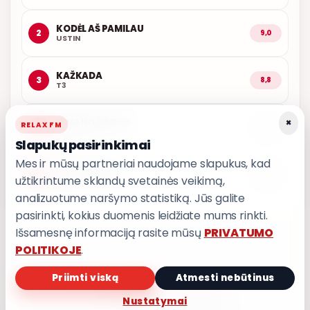
KODĖL AŠ PAMILAU
2
9,0
USTIN
KAŽKADA
3
8,8
T3
×
IŠ MANO ŠIRDIES
RELAX FM
4
8,7
GRUPĖ 2
Slapukų pasirinkimai
Mes ir mūsų partneriai naudojame slapukus, kad
ARČIAU TAVĘS
5
8,7
užtikrintume sklandų svetainės veikimą,
POPKULTŪRA
analizuotume naršymo statistiką. Jūs galite
pasirinkti, kokius duomenis leidžiate mums rinkti.
Išsamesnę informaciją rasite mūsų
PRIVATUMO
POLITIKOJE
.
Priimti viską
Atmesti nebūtinus
PRIVATUMO POLITIKA
Privatumo nustatymai
Nustatymai