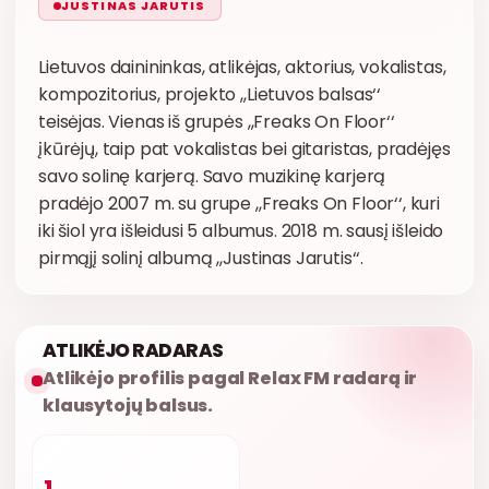
JUSTINAS JARUTIS
Lietuvos dainininkas, atlikėjas, aktorius, vokalistas,
kompozitorius, projekto ,,Lietuvos balsas‘‘
teisėjas. Vienas iš grupės ,,Freaks On Floor‘‘
įkūrėjų, taip pat vokalistas bei gitaristas, pradėjęs
savo solinę karjerą. Savo muzikinę karjerą
pradėjo 2007 m. su grupe ,,Freaks On Floor‘‘, kuri
iki šiol yra išleidusi 5 albumus. 2018 m. sausį išleido
pirmąjį solinį albumą ,,Justinas Jarutis‘‘.
ATLIKĖJO RADARAS
Atlikėjo profilis pagal Relax FM radarą ir
klausytojų balsus.
1