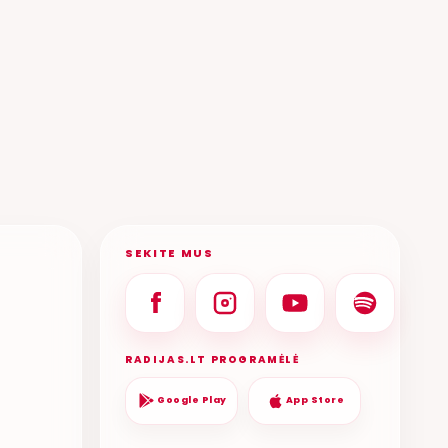
KMĖJA
ANGELOU
AGNĖ SABULYTĖ
69 DANGUJE
SEKITE MUS
RADIJAS.LT PROGRAMĖLĖ
Google Play
App Store