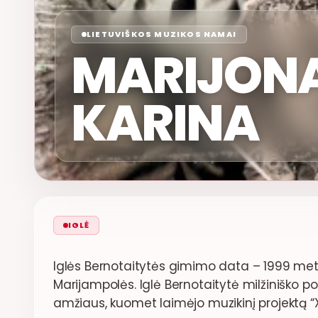
LIETUVIŠKOS MUZIKOS NAMAI
MARIJONAS
KARINA
IGLĖ
Iglės Bernotaitytės gimimo data – 1999 metai, 
Marijampolės. Iglė Bernotaitytė milžiniško
amžiaus, kuomet laimėjo muzikinį projektą “X