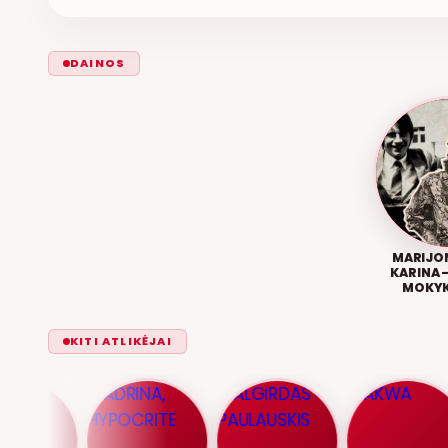
DAINOS
MARIJON
KARINA 
MOKYK
KITI ATLIKĖJAI