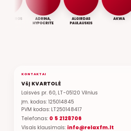
DA, EROS
ADRINA,
ALGIRDAS
AKWA
HYPOCRITE
PAULAUSKIS
KONTAKTAI
VšĮ KVARTOLĖ
Laisvės pr. 60, LT-05120 Vilnius
Įm. kodas: 125014845
PVM kodas: LT250148417
Telefonas:
0 5 2128706
Visais klausimais:
info@relaxfm.lt