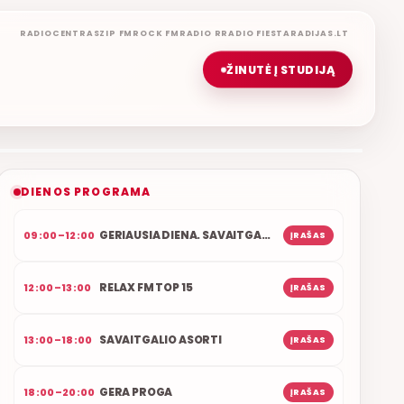
RADIOCENTRAS
ZIP FM
ROCK FM
RADIO R
RADIO FIESTA
RADIJAS.LT
ŽINUTĖ Į STUDIJĄ
ŠOKIŲ VAKARAS
ETERYJE
NAUJAS DUETAS RELAX FM ETERYJE
DIENOS PROGRAMA
GERIAUSIA DIENA. SAVAITGALIS
09:00–12:00
ĮRAŠAS
RELAX FM TOP 15
12:00–13:00
ĮRAŠAS
SAVAITGALIO ASORTI
13:00–18:00
ĮRAŠAS
GERA PROGA
18:00–20:00
ĮRAŠAS