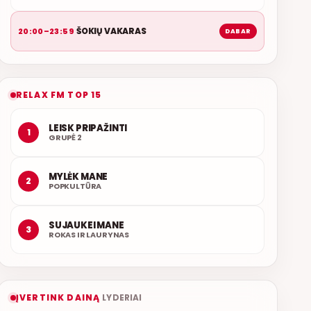
ŠOKIŲ VAKARAS
20:00–23:59
DABAR
RELAX FM TOP 15
LEISK PRIPAŽINTI
1
GRUPĖ 2
MYLĖK MANE
2
POPKULTŪRA
SUJAUKEI MANE
3
ROKAS IR LAURYNAS
ĮVERTINK DAINĄ
LYDERIAI