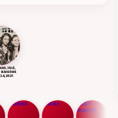
AS, IGLĖ,
– BAIGĖME
LĄ 2021