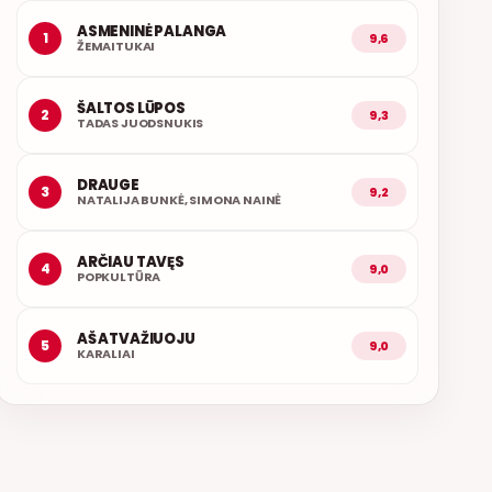
ASMENINĖ PALANGA
1
9,6
ŽEMAITUKAI
ŠALTOS LŪPOS
2
9,3
TADAS JUODSNUKIS
DRAUGE
3
9,2
NATALIJA BUNKĖ, SIMONA NAINĖ
ARČIAU TAVĘS
4
9,0
POPKULTŪRA
AŠ ATVAŽIUOJU
5
9,0
KARALIAI