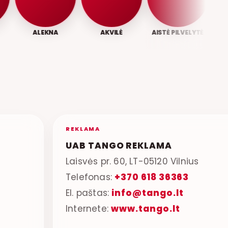
ALEKNA
AKVILĖ
AISTĖ PILVELYTĖ
A
REKLAMA
UAB TANGO REKLAMA
Laisvės pr. 60, LT-05120 Vilnius
Telefonas:
+370 618 36363
El. paštas:
info@tango.lt
Internete:
www.tango.lt