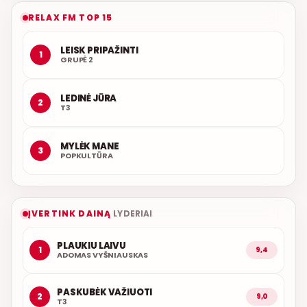
RELAX FM TOP 15
LEISK PRIPAŽINTI
1
GRUPĖ 2
LEDINĖ JŪRA
2
T3
MYLĖK MANE
3
POPKULTŪRA
ĮVERTINK DAINĄ
LYDERIAI
PLAUKIU LAIVU
1
9,4
ADOMAS VYŠNIAUSKAS
PASKUBĖK VAŽIUOTI
2
9,0
T3