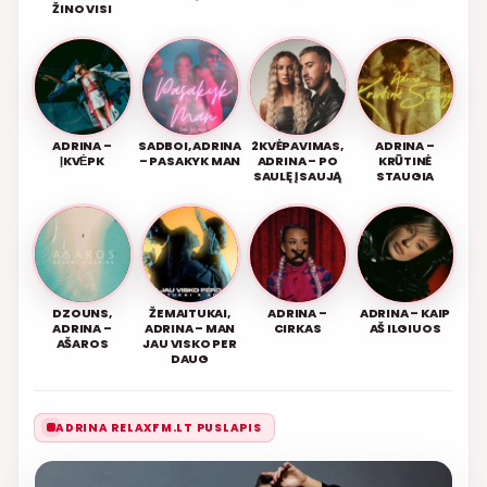
ŽINO VISI
ADRINA –
SADBOI, ADRINA
2KVĖPAVIMAS,
ADRINA –
ĮKVĖPK
– PASAKYK MAN
ADRINA – PO
KRŪTINĖ
SAULĘ Į SAUJĄ
STAUGIA
DZOUNS,
ŽEMAITUKAI,
ADRINA –
ADRINA – KAIP
ADRINA –
ADRINA – MAN
CIRKAS
AŠ ILGIUOS
AŠAROS
JAU VISKO PER
DAUG
ADRINA RELAXFM.LT PUSLAPIS