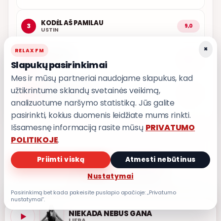
KODĖL AŠ PAMILAU
3
9,0
USTIN
×
RELAX FM
KAŽKADA
4
8,8
Slapukų pasirinkimai
T3
Mes ir mūsų partneriai naudojame slapukus, kad
užtikrintume sklandų svetainės veikimą,
IŠ MANO ŠIRDIES
5
8,7
GRUPĖ 2
analizuotume naršymo statistiką. Jūs galite
pasirinkti, kokius duomenis leidžiate mums rinkti.
Išsamesnę informaciją rasite mūsų
PRIVATUMO
POLITIKOJE
.
Priimti viską
Atmesti nebūtinus
PRIVATUMO POLITIKA
Nustatymai
Privatumo nustatymai
Pasirinkimą bet kada pakeisite puslapio apačioje: „Privatumo
nustatymai“.
NIEKADA NEBUS GANA
LIEPA