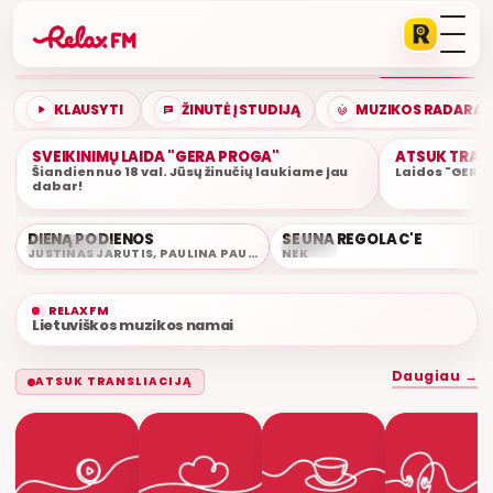
DIENOS ASORTI
DONATAS GAILIUŠIS
ETERYJE
KLAUSYTI
ŽINUTĖ Į STUDIJĄ
MUZIKOS RADARAS
SVEIKINIMŲ LAIDA "GERA PROGA"
ATSUK TRAN
Šiandien nuo 18 val. Jūsų žinučių laukiame jau
Laidos "GERA 
dabar!
DIENĄ PO DIENOS
SE UNA REGOLA C'E
ŠIUO METU
17:43
JUSTINAS JARUTIS, PAULINA PAUKŠTAITYTĖ
NEK
RELAX FM
Lietuviškos muzikos namai
Daugiau →
ATSUK TRANSLIACIJĄ