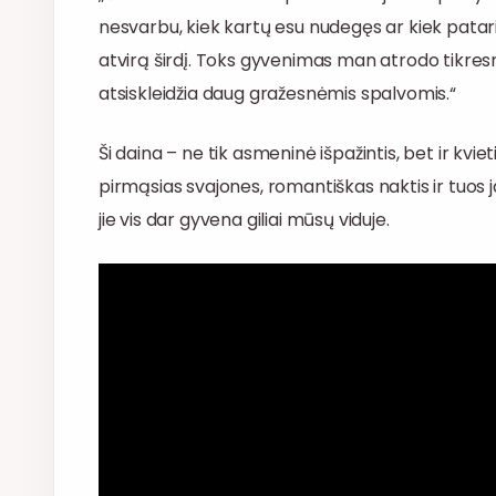
nesvarbu, kiek kartų esu nudegęs ar kiek patarim
atvirą širdį. Toks gyvenimas man atrodo tikresnis
atsiskleidžia daug gražesnėmis spalvomis.“
Ši daina – ne tik asmeninė išpažintis, bet ir kv
pirmąsias svajones, romantiškas naktis ir tuos
jie vis dar gyvena giliai mūsų viduje.