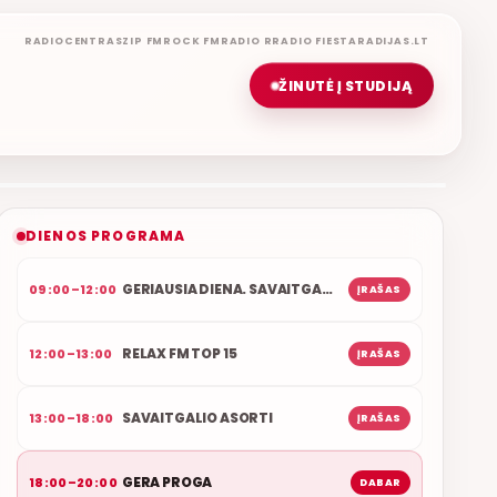
RADIOCENTRAS
ZIP FM
ROCK FM
RADIO R
RADIO FIESTA
RADIJAS.LT
ŽINUTĖ Į STUDIJĄ
GERA PROGA
REMIGIJUS LUKOČIUS
ETERYJE
NAUJAS DUETAS RELAX FM ETERYJE
DIENOS PROGRAMA
GERIAUSIA DIENA. SAVAITGALIS
09:00–12:00
ĮRAŠAS
RELAX FM TOP 15
12:00–13:00
ĮRAŠAS
SAVAITGALIO ASORTI
13:00–18:00
ĮRAŠAS
GERA PROGA
18:00–20:00
DABAR