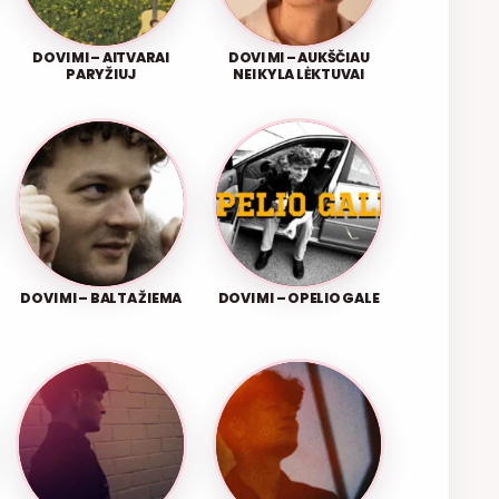
DOVI MI – AITVARAI
DOVI MI – AUKŠČIAU
PARYŽIUJ
NEI KYLA LĖKTUVAI
DOVI MI – BALTA ŽIEMA
DOVI MI – OPELIO GALE