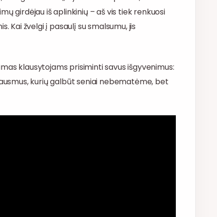
ų girdėjau iš aplinkinių – aš vis tiek renkuosi
. Kai žvelgi į pasaulį su smalsumu, jis
ietimas klausytojams prisiminti savus išgyvenimus:
 jausmus, kurių galbūt seniai nebematėme, bet