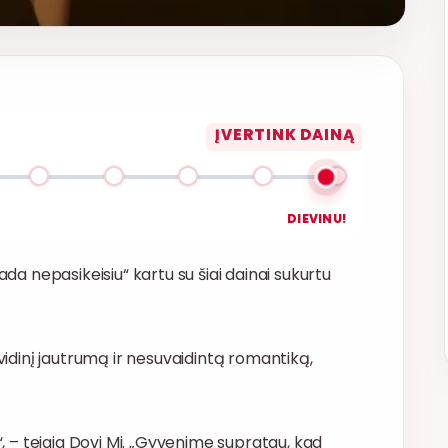
ĮVERTINK DAINĄ
DIEVINU!
ada nepasikeisiu“ kartu su šiai dainai sukurtu
 vidinį jautrumą ir nesuvaidintą romantiką,
“, – teigia Dovi Mi. „Gyvenime supratau, kad