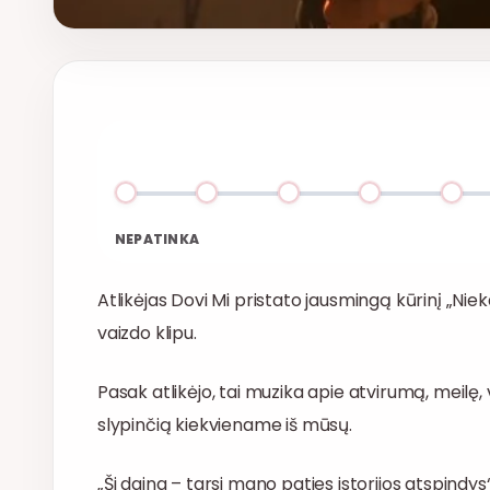
NEPATINKA
Atlikėjas Dovi Mi pristato jausmingą kūrinį „Niek
vaizdo klipu.
Pasak atlikėjo, tai muzika apie atvirumą, meilę,
slypinčią kiekviename iš mūsų.
„Ši daina – tarsi mano paties istorijos atspindys