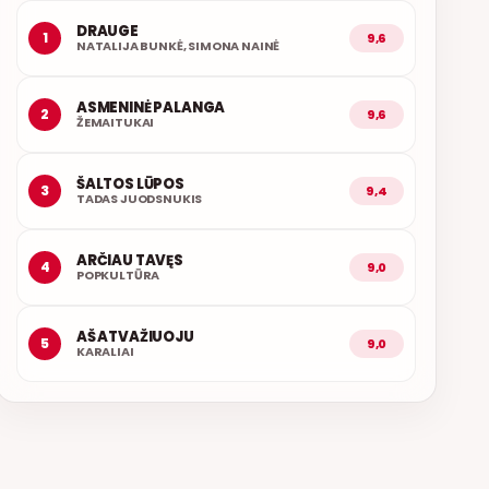
DRAUGE
1
9,6
NATALIJA BUNKĖ, SIMONA NAINĖ
ASMENINĖ PALANGA
2
9,6
ŽEMAITUKAI
ŠALTOS LŪPOS
3
9,4
TADAS JUODSNUKIS
ARČIAU TAVĘS
4
9,0
POPKULTŪRA
AŠ ATVAŽIUOJU
5
9,0
KARALIAI