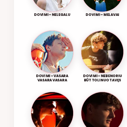
DOVI MI – NELEGALU
DOVI MI – MELAVAI
DOVI MI – VASARA
DOVI MI – NEBENORIU
VASARA VASARA
BŪT TOLI NUO TAVĘS