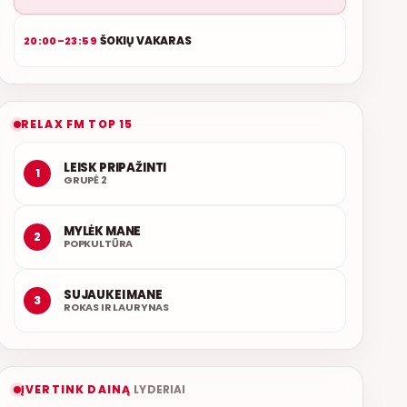
ŠOKIŲ VAKARAS
20:00–23:59
RELAX FM TOP 15
LEISK PRIPAŽINTI
1
GRUPĖ 2
MYLĖK MANE
2
POPKULTŪRA
SUJAUKEI MANE
3
ROKAS IR LAURYNAS
ĮVERTINK DAINĄ
LYDERIAI