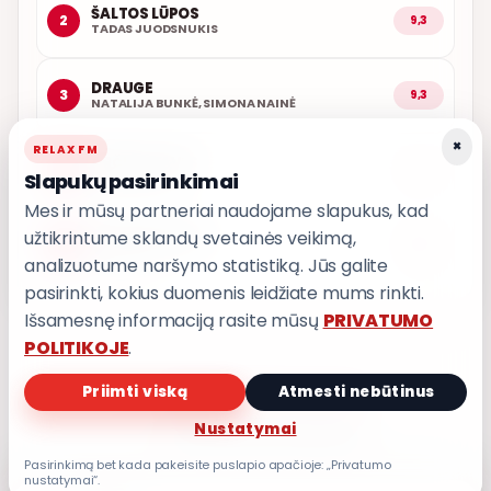
ŠALTOS LŪPOS
2
9,3
TADAS JUODSNUKIS
DRAUGE
3
9,3
NATALIJA BUNKĖ, SIMONA NAINĖ
×
RELAX FM
ARČIAU TAVĘS
4
9,1
Slapukų pasirinkimai
POPKULTŪRA
Mes ir mūsų partneriai naudojame slapukus, kad
užtikrintume sklandų svetainės veikimą,
AŠ ATVAŽIUOJU
5
9,0
KARALIAI
analizuotume naršymo statistiką. Jūs galite
pasirinkti, kokius duomenis leidžiate mums rinkti.
Išsamesnę informaciją rasite mūsų
PRIVATUMO
POLITIKOJE
.
Priimti viską
Atmesti nebūtinus
PRIVATUMO POLITIKA
Privatumo nustatymai
Nustatymai
Pasirinkimą bet kada pakeisite puslapio apačioje: „Privatumo
nustatymai“.