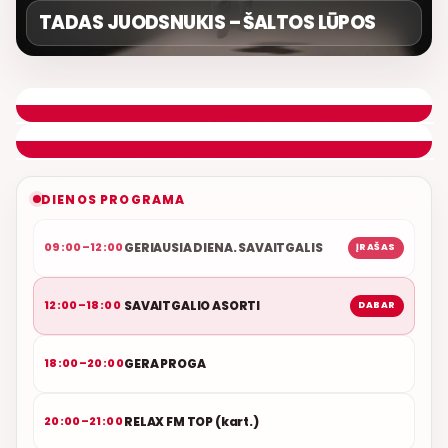
TADAS JUODSNUKIS – ŠALTOS LŪPOS
SAVAITGALIO ASORTI
DONATAS GAILIUŠIS
ETERYJE
NAUJAS DUETAS RELAX FM ETERYJE
DIENOS PROGRAMA
GERIAUSIA DIENA. SAVAITGALIS
09:00–12:00
ĮRAŠAS
SAVAITGALIO ASORTI
12:00–18:00
DABAR
GERA PROGA
18:00–20:00
RELAX FM TOP (kart.)
20:00–21:00