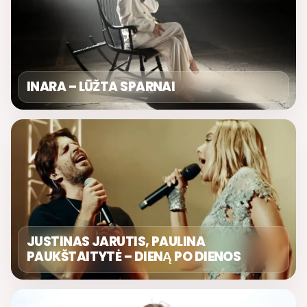
INARA – LŪŽTA SPARNAI
JUSTINAS JARUTIS, PAULINA
PAUKŠTAITYTĖ – DIENĄ PO DIENOS