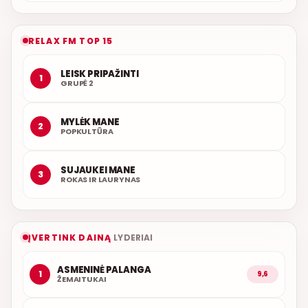
RELAX FM TOP 15
LEISK PRIPAŽINTI
1
GRUPĖ 2
MYLĖK MANE
2
POPKULTŪRA
SUJAUKEI MANE
3
ROKAS IR LAURYNAS
ĮVERTINK DAINĄ
LYDERIAI
ASMENINĖ PALANGA
1
9,6
ŽEMAITUKAI