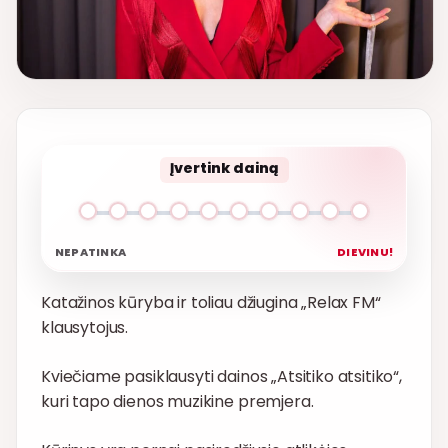
Įvertink dainą
NEPATINKA
DIEVINU!
Katažinos kūryba ir toliau džiugina „Relax FM“
klausytojus.
Kviečiame pasiklausyti dainos „Atsitiko atsitiko“,
kuri tapo dienos muzikine premjera.