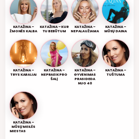
KATAŽINA –
KATAŽINA – KUR
KATAŽINA –
KATAŽINA –
ŽMONĖS KALBA
TU BEBŪTUM
NEPALAUŽIAMA
MŪSŲ DAINA
KATAŽINA –
KATAŽINA –
KATAŽINA –
KATAŽINA –
TRYS KARALIAI
NEPRAEIK PRO
GYVENIMAS
TUŠTUMA
ŠALĮ
PRASIDEDA
NUO 40
KATAŽINA –
MŪSŲ MEILĖS
MIESTAS