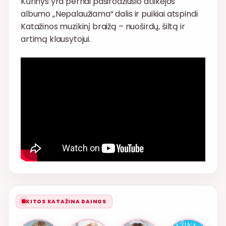
Kūrinys yra pernai pasirodžiusio atlikėjos
albumo „Nepalaužiama“ dalis ir puikiai atspindi
Katažinos muzikinį braižą – nuoširdų, šiltą ir
artimą klausytojui.
KITOS KATAŽINA DAINOS