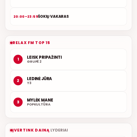
ŠOKIŲ VAKARAS
20:00–23:59
RELAX FM TOP 15
LEISK PRIPAŽINTI
1
GRUPĖ 2
LEDINĖ JŪRA
2
T3
MYLĖK MANE
3
POPKULTŪRA
ĮVERTINK DAINĄ
LYDERIAI