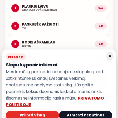
PLAUKIU LAIVU
1
9,4
ADOMAS VYŠNIAUSKAS
PASKUBĖK VAŽIUOTI
2
9,0
T3
KODĖL AŠ PAMILAU
3
9,0
USTIN
×
RELAX FM
KAŽKADA
4
8,8
Slapukų pasirinkimai
T3
Mes ir mūsų partneriai naudojame slapukus, kad
užtikrintume sklandų svetainės veikimą,
IŠ MANO ŠIRDIES
5
8,7
GRUPĖ 2
analizuotume naršymo statistiką. Jūs galite
pasirinkti, kokius duomenis leidžiate mums rinkti.
Išsamesnę informaciją rasite mūsų
PRIVATUMO
POLITIKOJE
.
Priimti viską
Atmesti nebūtinus
PRIVATUMO POLITIKA