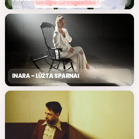
INARA – LŪŽTA SPARNAI