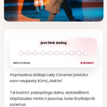
Įvertink dainą
NEPATINKA
DIEVINU!
Popmuzikos atlikėja Lady Caramel pristato
savo naujausią kūrinį „Naktis“.
Tai švelni ir paslaptinga daina, atskleidžianti
slapčiausias mintis ir jausmus, kurie išryškėja tik
sutemus.